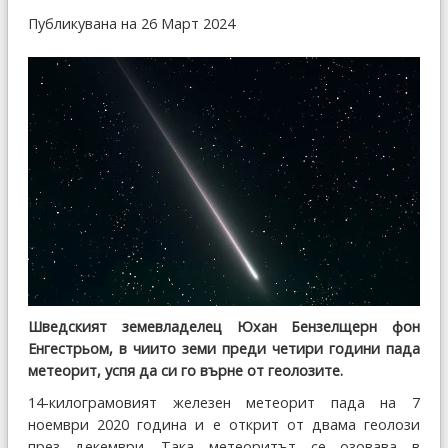
Публикувана на 26 Март 2024
Шведският земевладелец Юхан Бензелщерн фон
Енгестрьом, в чиито земи преди четири години пада
метеорит, успя да си го върне от геолозите.
14-килограмовият железен метеорит пада на 7
ноември 2020 година и е открит от двама геолози
през декември. Така метеоритът се озовава в