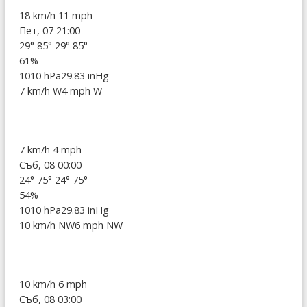
18 km/h
11 mph
Пет, 07 21:00
29°
85°
29°
85°
61%
1010 hPa
29.83 inHg
7 km/h W
4 mph W
7 km/h
4 mph
Съб, 08 00:00
24°
75°
24°
75°
54%
1010 hPa
29.83 inHg
10 km/h NW
6 mph NW
10 km/h
6 mph
Съб, 08 03:00