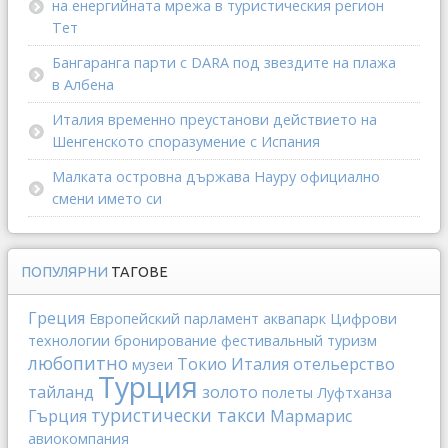
на енергийната мрежа в туристическия регион
Тет
Бангаранга парти с DARA под звездите на плажа
в Албена
Италия временно преустанови действието на
Шенгенското споразумение с Испания
Малката островна държава Науру официално
смени името си
ПОПУЛЯРНИ
ТАГОВЕ
Греция
Европейский парламент
аквапарк
Цифрови
технологии
бронирование
фестивальный туризм
любопитно
Токио
Италия
отельерство
музеи
Турция
тайланд
золото
полеты
Луфтханза
туристически такси
Гърция
Мармарис
авиокомпания