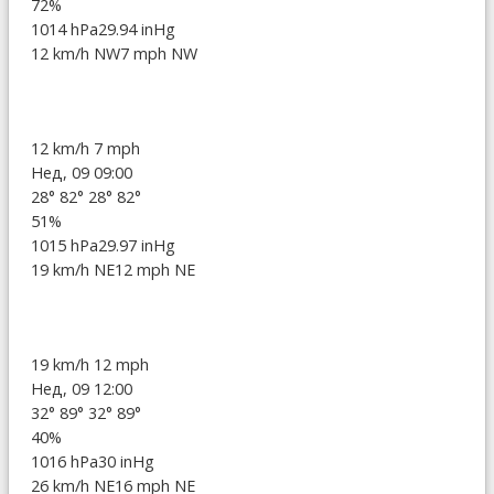
72%
1014 hPa
29.94 inHg
12 km/h NW
7 mph NW
12 km/h
7 mph
Нед, 09 09:00
28°
82°
28°
82°
51%
1015 hPa
29.97 inHg
19 km/h NE
12 mph NE
19 km/h
12 mph
Нед, 09 12:00
32°
89°
32°
89°
40%
1016 hPa
30 inHg
26 km/h NE
16 mph NE