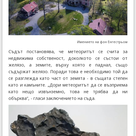
Имението на фон Енгестрьом
Съдът постановява, че метеоритът се счита за
недвижима собственост, доколкото се състои от
желязо, а земите, върху която е паднал, също
съдържат желязо. Поради това е необходимо той да
се разглежда като част от земята - в същата степен
като и камъните. „Дори метеоритът да се възприема
като нещо извънземно, това не трябва да ни
обърква“, - гласи заключението на съда.