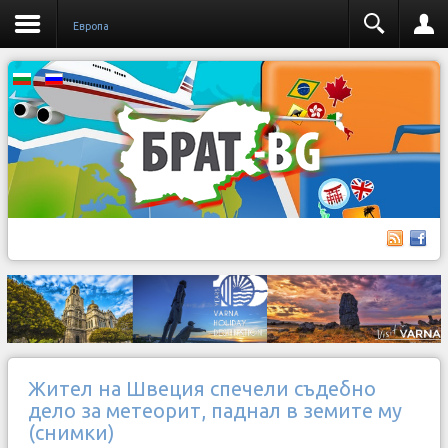
Европа
Жител на Швеция спечели съдебно
дело за метеорит, паднал в земите му
(снимки)