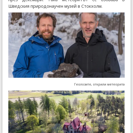
Шведския природонаучен музей в Стокхолм.
Геолозите, открили метеорита