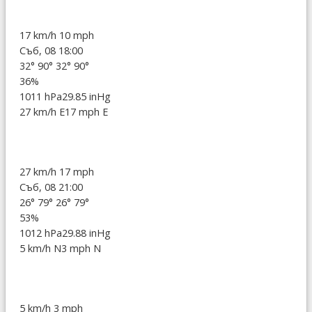
17 km/h
10 mph
Съб, 08 18:00
32°
90°
32°
90°
36%
1011 hPa
29.85 inHg
27 km/h E
17 mph E
27 km/h
17 mph
Съб, 08 21:00
26°
79°
26°
79°
53%
1012 hPa
29.88 inHg
5 km/h N
3 mph N
5 km/h
3 mph