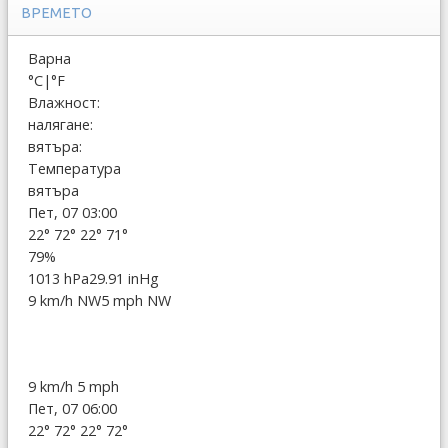
ВРЕМЕТО
Варна
°C
|
°F
Влажност:
налягане:
вятъра:
Температура
вятъра
Пет, 07 03:00
22°
72°
22°
71°
79%
1013 hPa
29.91 inHg
9 km/h NW
5 mph NW
9 km/h
5 mph
Пет, 07 06:00
22°
72°
22°
72°