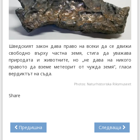
Шведският закон дава право на всеки да се движи
свободно върху частна земя, стига да уважава
природата и животните, но „не дава на никого
правото да вземе метеорит от чужда земя“, гласи
вердиктът на съда.
Photos: Naturhistoriska Riksmuseet
Share
Предишна
Следваща