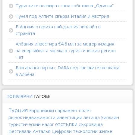
Туристите планират своя собствена „Одисея“
Тунел под Алпите свърза Италия и Австрия
В Англия откриха най-дългия зиплайн в
страната
Албания инвестира €4,5 млн за модернизация
на енергийната мрежа в туристическия регион
Тет
Бангаранга парти с DARA под звездите на плажа
в Албена
ПОПУЛЯРНИ
ТАГОВЕ
Турция
Европейски парламент
полет
рынок недвижимости
инвестиции
Зиплайн
летища
отстъпки
туристический налог
съкровища
фестивали
Анталья
Цифрови технологии
жилье