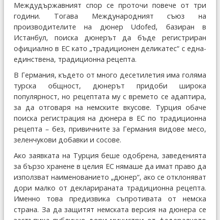
Междудържавният спор се проточи повече от три
години. Тогава Международният съюз на
производителите на дюнер Udofed, базиран в
Истанбул, поиска дюнерът да бъде регистриран
официално в ЕС като „традиционен деликатес“ с една-
единствена, традиционна рецепта.
В Германия, където от много десетилетия има голяма
турска общност, дюнерът придоби широка
популярност, но рецептата му с времето се адаптира,
за да отговаря на немските вкусове. Турция обаче
поиска регистрация на дюнера в ЕС по традиционна
рецепта – без, привичните за Германия видове месо,
зеленчукови добавки и сосове.
Ако заявката на Турция беше одобрена, заведенията
за бързо хранене в целия ЕС нямаше да имат право да
използват наименованието „дюнер“, ако се отклоняват
дори малко от декларираната традиционна рецепта.
Именно това предизвика съпротивата от немска
страна. За да защитят немската версия на дюнера се