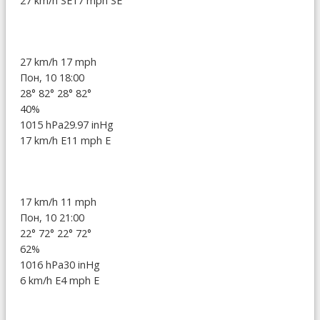
27 km/h SE
17 mph SE
27 km/h
17 mph
Пон, 10 18:00
28°
82°
28°
82°
40%
1015 hPa
29.97 inHg
17 km/h E
11 mph E
17 km/h
11 mph
Пон, 10 21:00
22°
72°
22°
72°
62%
1016 hPa
30 inHg
6 km/h E
4 mph E