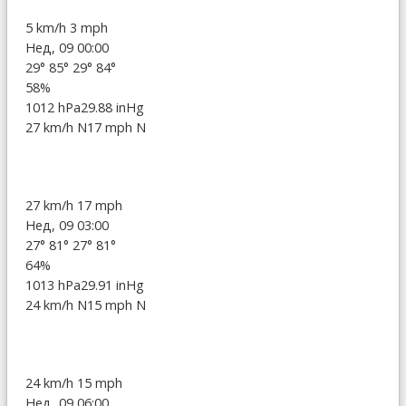
5 km/h
3 mph
Нед, 09 00:00
29°
85°
29°
84°
58%
1012 hPa
29.88 inHg
27 km/h N
17 mph N
27 km/h
17 mph
Нед, 09 03:00
27°
81°
27°
81°
64%
1013 hPa
29.91 inHg
24 km/h N
15 mph N
24 km/h
15 mph
Нед, 09 06:00