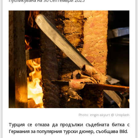
Публикувана на 30 Септември 2025
Photo:
engin akyurt
@
Unsplash
Турция се отказа да продължи съдебната битка с
Германия за популярния турски дюнер, съобщава Bild.