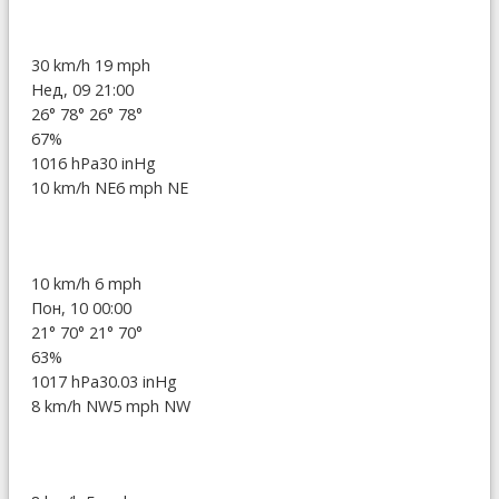
30 km/h
19 mph
Нед, 09 21:00
26°
78°
26°
78°
67%
1016 hPa
30 inHg
10 km/h NE
6 mph NE
10 km/h
6 mph
Пон, 10 00:00
21°
70°
21°
70°
63%
1017 hPa
30.03 inHg
8 km/h NW
5 mph NW