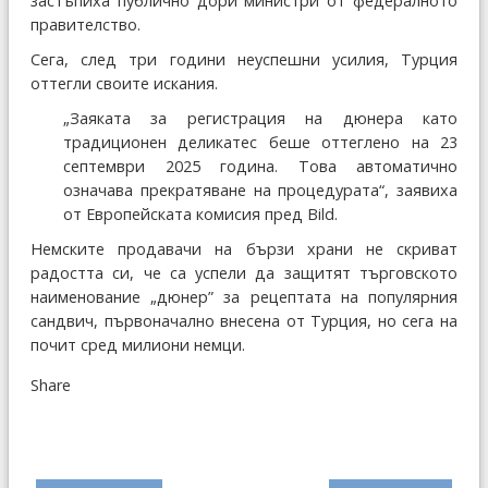
застъпиха публично дори министри от федералното
правителство.
Сега, след три години неуспешни усилия, Турция
оттегли своите искания.
„Заяката за регистрация на дюнера като
традиционен деликатес беше оттеглено на 23
септември 2025 година. Това автоматично
означава прекратяване на процедурата“, заявиха
от Европейската комисия пред Bild.
Немските продавачи на бързи храни не скриват
радостта си, че са успели да защитят търговското
наименование „дюнер” за рецептата на популярния
сандвич, първоначално внесена от Турция, но сега на
почит сред милиони немци.
Share