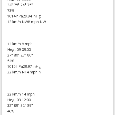
24°
75°
24°
75°
73%
1014 hPa
29.94 inHg
12 km/h NW
8 mph NW
12 km/h
8 mph
Нед, 09 09:00
27°
80°
27°
80°
54%
1015 hPa
29.97 inHg
22 km/h N
14 mph N
22 km/h
14 mph
Нед, 09 12:00
32°
89°
32°
89°
40%