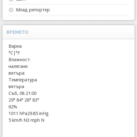
Млад репортер
ВРЕМЕТО
Варна
°C
|
°F
Влажност:
налягане:
вятъра:
Температура
вятъра
Съб, 08 21:00
29°
84°
28°
83°
62%
1011 hPa
29.85 inHg
5 km/h N
3 mph N