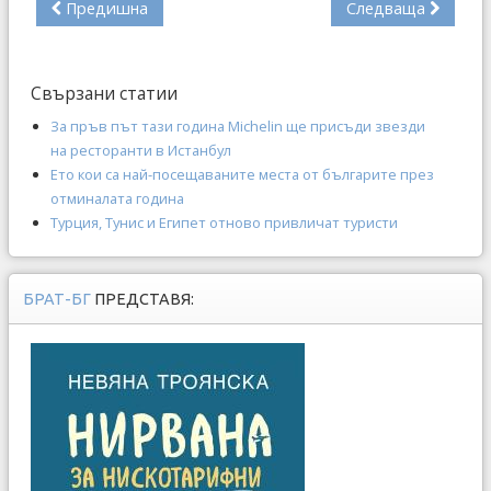
Предишна
Следваща
Свързани статии
За пръв път тази година Michelin ще присъди звезди
на ресторанти в Истанбул
Ето кои са най-посещаваните места от българите през
отминалата година
Турция, Тунис и Египет отново привличат туристи
БРАТ-БГ
ПРЕДСТАВЯ: