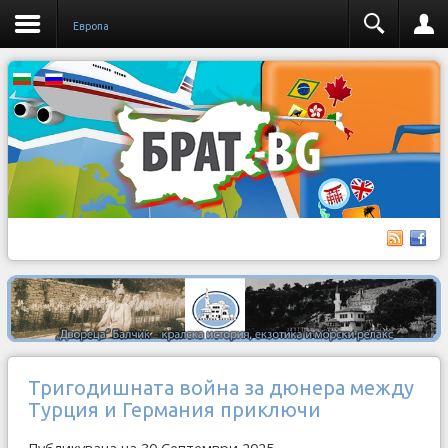
Европа
Тригодишната война за дюнера между
Турция и Германия приключи