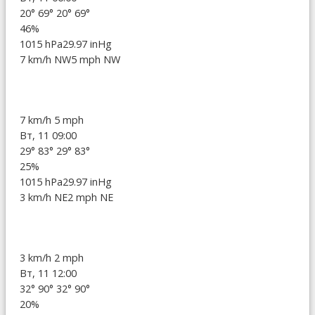
20°
69°
20°
69°
46%
1015 hPa
29.97 inHg
7 km/h NW
5 mph NW
7 km/h
5 mph
Вт, 11 09:00
29°
83°
29°
83°
25%
1015 hPa
29.97 inHg
3 km/h NE
2 mph NE
3 km/h
2 mph
Вт, 11 12:00
32°
90°
32°
90°
20%