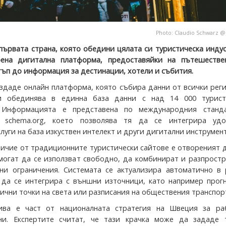
Photo:
Claudio Schwarz
първата страна, която обедини цялата си туристическа инду
рена дигитална платформа, предоставяйки на пътешестве
тъп до информация за дестинации, хотели и събития.
създаде онлайн платформа, която събира данни от всички рег
и обединява в единна база данни с над 14 000 турист
 Информацията е представена по международния станд
е schema.org, което позволява тя да се интегрира уд
луги на база изкуствен интелект и други дигитални инструмент
личие от традиционните туристически сайтове е отвореният 
могат да се използват свободно, да комбинират и разпрост
ни ограничения. Системата се актуализира автоматично в 
да се интегрира с външни източници, като например прогн
ични точки на света или разписания на обществения транспор
ива е част от националната стратегия на Швеция за ра
ни. Експертите считат, че тази крачка може да зададе 