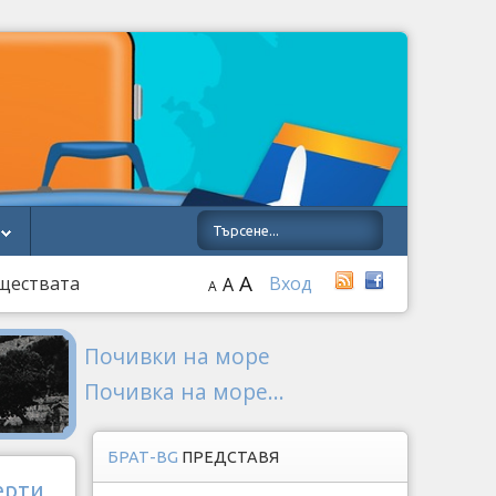
A
уществата
Вход
A
A
Почивки на море
Почивка на море...
БРАТ-BG
ПРЕДСТАВЯ
ерти