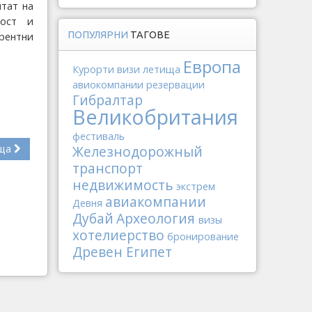
итат на
ност и
ПОПУЛЯРНИ
ТАГОВЕ
урентни
Европа
Курорти
визи
летища
авиокомпании
резервации
Гибралтар
Великобритания
фестиваль
Железнодорожный
ща
транспорт
недвижимость
экстрем
авиакомпании
Девня
Дубай
Археология
визы
хотелиерство
бронирование
Древен Египет