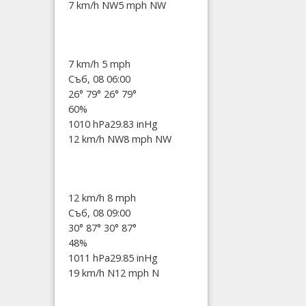
7 km/h NW
5 mph NW
7 km/h
5 mph
Съб, 08 06:00
26°
79°
26°
79°
60%
1010 hPa
29.83 inHg
12 km/h NW
8 mph NW
12 km/h
8 mph
Съб, 08 09:00
30°
87°
30°
87°
48%
1011 hPa
29.85 inHg
19 km/h N
12 mph N