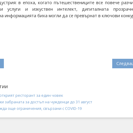
дустрия: в епоха, когато пътешествениците все повече разч
ни услуги и изкуствен интелект, дигиталната прозрач
на информацията биха могли да се превърнат в ключови конк
Следва
тии
открият ресторант за един човек
 забраната за достъп на чужденци до 31 август
да още ограничения, свързани с COVID-19