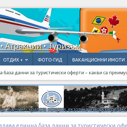
 • Атракции • Туризъм
ОТДИХ +
ФОТО-ГИД
ВАКАНЦИОННИ ИМОТИ
 база данни за туристически оферти – какви са преим
здава единна база данни за туристически оф