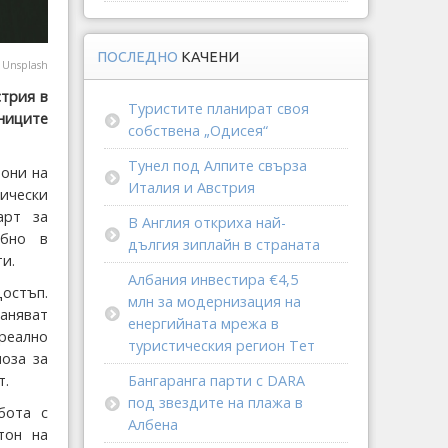
ПОСЛЕДНО
КАЧЕНИ
@
Unsplash
стрия в
Туристите планират своя
ниците
собствена „Одисея“
Тунел под Алпите свърза
иони на
Италия и Австрия
ически
арт за
В Англия откриха най-
обно в
дългия зиплайн в страната
и.
Албания инвестира €4,5
достъп.
млн за модернизация на
раняват
енергийната мрежа в
реално
туристическия регион Тет
оза за
Бангаранга парти с DARA
т.
под звездите на плажа в
бота с
Албена
тон на