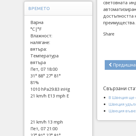
световната ин
ВРЕМЕТО
автоматизира
достъпността 
Варна
преимущества.
°C
|
°F
Share
Влажност:
налягане:
вятъра:
Температура
вятъра
Предишна
Пет, 07 18:00
31°
88°
27°
81°
81%
Свързани ста
1010 hPa
29.83 inHg
21 km/h E
13 mph E
В Швеция ще 
Швеция удължи
Швеция въвеж
21 km/h
13 mph
Пет, 07 21:00
27°
81°
27°
81°