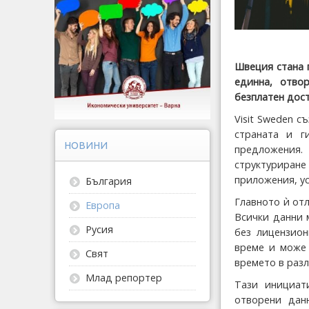
Швеция стана 
единна, отво
безплатен дос
Visit Sweden 
страната и г
НОВИНИ
предложения.
структуриран
приложения, ус
България
Главното ѝ от
Европа
Всички данни 
Русия
без лицензион
време и може 
Свят
времето в разл
Млад репортер
Тази инициат
отворени дан