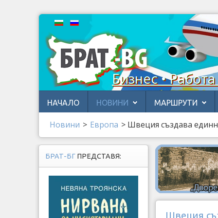
Бизнес • Работа
НАЧАЛО
НОВИНИ
МАРШРУТИ
Новини
>
Европа
>
Швеция създава единна
БРАТ-БГ
ПРЕДСТАВЯ:
Швеция съ