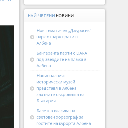
НАЙ-ЧЕТЕНИ
НОВИНИ
Нов тематичен „Джурасик“
парк отваря врати в
Албена
Бангаранга парти с DARA
под звездите на плажа в
Албена
Националният
исторически музей
представя в Албена
златните съкровища на
България
Балетна класика на
световен хореограф за
гостите на курорта Албена