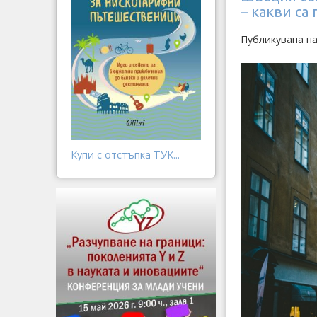
– какви са
Публикувана на
Купи с отстъпка ТУК...