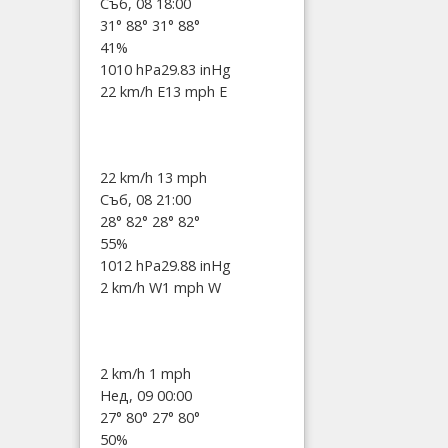
Съб, 08 18:00
31°
88°
31°
88°
41%
1010 hPa
29.83 inHg
22 km/h E
13 mph E
22 km/h
13 mph
Съб, 08 21:00
28°
82°
28°
82°
55%
1012 hPa
29.88 inHg
2 km/h W
1 mph W
2 km/h
1 mph
Нед, 09 00:00
27°
80°
27°
80°
50%