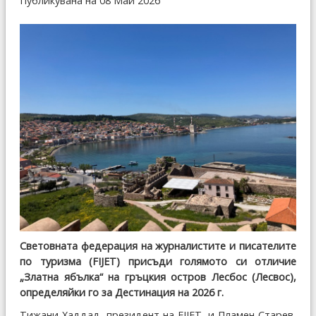
Публикувана на 08 Май 2026
Световната федерация на журналистите и писателите
по туризма (FIJET) присъди голямото си отличие
„Златна ябълка“ на гръцкия остров Лесбос (Лесвос),
определяйки го за Дестинация на 2026 г.
Тижани Хаддад, президент на FIJET, и Пламен Старев,