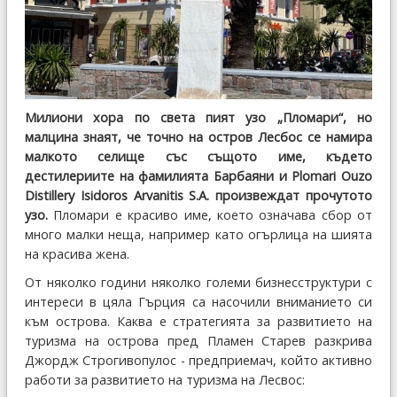
Милиони хора по света пият узо „Пломари“, но
малцина знаят, че точно на остров Лесбос се намира
малкото селище със същото име, където
дестилериите на фамилията Барбаяни и Plomari Ouzo
Distillery Isidoros Arvanitis S.A. произвеждат прочутото
узо.
Пломари е красиво име, което означава сбор от
много малки неща, например като огърлица на шията
на красива жена.
От няколко години няколко големи бизнесструктури с
интереси в цяла Гърция са насочили вниманието си
към острова. Каква е стратегията за развитието на
туризма на острова пред Пламен Старев разкрива
Джордж Строгивопулос - предприемач, който активно
работи за развитието на туризма на Лесвос: