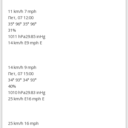
11 km/h
7 mph
Пет, 07 12:00
35°
96°
35°
96°
31%
1011 hPa
29.85 inHg
14 km/h E
9 mph E
14 km/h
9 mph
Пет, 07 15:00
34°
93°
34°
93°
40%
1010 hPa
29.83 inHg
25 km/h E
16 mph E
25 km/h
16 mph