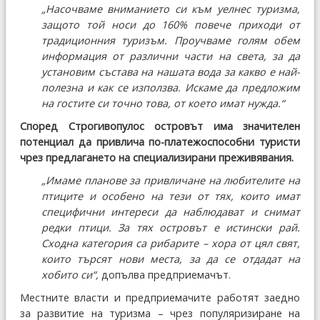
„Насочваме вниманието си към уелнес туризма,
защото той носи до 160% повече приходи от
традиционния туризъм. Проучваме голям обем
информация от различни части на света, за да
установим състава на нашата вода за какво е най-
полезна и как се използва. Искаме да предложим
на гостите си точно това, от което имат нужда.“
Според Строгивопулос островът има значителен
потенциал да привлича по-платежоспособни туристи
чрез предлагането на специализирани преживявания.
„Имаме планове за привличане на любителите на
птиците и особено на тези от тях, които имат
специфични интереси да наблюдават и снимат
редки птици. За тях островът е истински рай.
Сходна категория са рибарите – хора от цял свят,
които търсят нови места, за да се отдадат на
хобито си“,
допълва предприемачът.
Местните власти и предприемачите работят заедно
за развитие на туризма – чрез популяризиране на