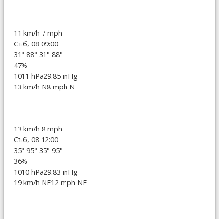
11 km/h
7 mph
Съб, 08 09:00
31°
88°
31°
88°
47%
1011 hPa
29.85 inHg
13 km/h N
8 mph N
13 km/h
8 mph
Съб, 08 12:00
35°
95°
35°
95°
36%
1010 hPa
29.83 inHg
19 km/h NE
12 mph NE