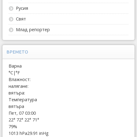
Русия
Свят
Млад репортер
ВРЕМЕТО
Варна
°C
|
°F
Влажност:
налягане:
вятъра:
Температура
вятъра
Пет, 07 03:00
22°
72°
22°
71°
79%
1013 hPa
29.91 inHg