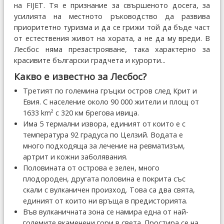
на FIJET. Тя е признание за свършеното досега, за
усилията на местното ръководство да развива
приоритетно туризма и да се грижи той да бъде част
от естествения живот на хората, а не да му вреди. В
Лесбос няма презастрояване, така характерно за
красивите български градчета и курорти...
Какво е известно за Лесбос?
Третият по големина гръцки остров след Крит и
Евия. С население около 90 000 жители и площ от
1633 km² с 320 км брегова ивица.
Има 5 термални извора, единият от които е с
температура 92 градуса по Целзий. Водата е
много подходяща за лечение на ревматизъм,
артрит и кожни заболявания.
Половината от острова е зелен, много
плодороден, другата половина е покрита със
скали с вулканичен произход. Това са два свята,
единият от които ни връща в предисторията.
Във вулканичната зона се намира една от най-
големите вкаменени гори в света. Простира се на