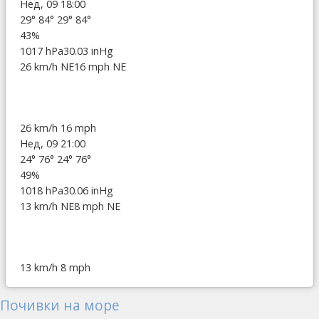
Нед, 09 18:00
29°
84°
29°
84°
43%
1017 hPa
30.03 inHg
26 km/h NE
16 mph NE
26 km/h
16 mph
Нед, 09 21:00
24°
76°
24°
76°
49%
1018 hPa
30.06 inHg
13 km/h NE
8 mph NE
13 km/h
8 mph
Почивки на море