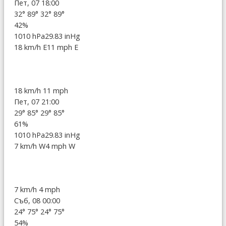
Пет, 07 18:00
32°
89°
32°
89°
42%
1010 hPa
29.83 inHg
18 km/h E
11 mph E
18 km/h
11 mph
Пет, 07 21:00
29°
85°
29°
85°
61%
1010 hPa
29.83 inHg
7 km/h W
4 mph W
7 km/h
4 mph
Съб, 08 00:00
24°
75°
24°
75°
54%