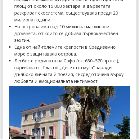
площ от около 15 000 хектара, а дърветата
разкриват екосистема, съществувала преди 20
милиона години.
На острова има над 10 милиона маслинови
дръвчета, от които се добива първокачествен
зехтин.
Една от най-големите крепости в Средиземно
море е защитавала острова.
Лесбос е родината на Сафо (ок. 630–570 пр.н.е.),
наричана от Платон „Десетата муза“ заради
дълбоко личната й поезия, съсредоточена върху
любовта и емоционалната интимност.