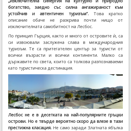
„изключителна синергия на културно и природно
богатство, заедно със силна ангажираност към
устойчив и автентичен туризъм“.
Това кратко
описание обаче не разкрива почти нищо от
изключителната самобитност на Лесбос.
По принцип Гърция, както и много от островите ѝ, са
си извоювали заслужена слава в международния
туризъм. Те са притегателен център за туристи от
всички възрасти и всички континенти. Малко са
държавите по света, които са толкова разпознаваеми
като туристическа дестинация.
Лесбос не е в десетката на най-популярните гръцки
острови. Но е твърде вероятно скоро да влезе в тази
престижна класация.
Не само заради Златната ябълка