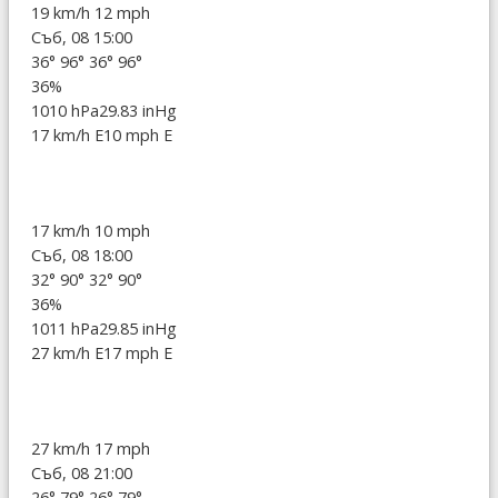
19 km/h
12 mph
Съб, 08 15:00
36°
96°
36°
96°
36%
1010 hPa
29.83 inHg
17 km/h E
10 mph E
17 km/h
10 mph
Съб, 08 18:00
32°
90°
32°
90°
36%
1011 hPa
29.85 inHg
27 km/h E
17 mph E
27 km/h
17 mph
Съб, 08 21:00
26°
79°
26°
79°