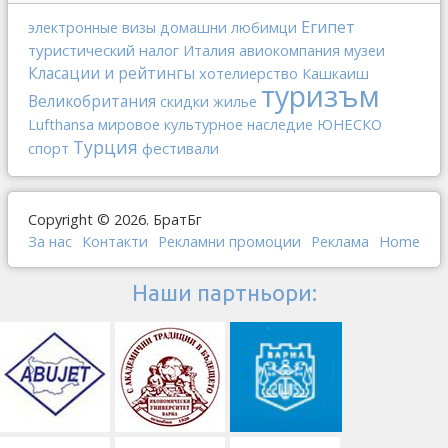
Египет
электронные визы
домашни любимци
туристический налог
Италия
авиокомпания
музеи
Класации и рейтингы
хотелиерство
Кашкаиш
туризъм
Великобритания
скидки
жилье
Lufthansa
ЮНЕСКО
мировое культурное наследие
Турция
спорт
фестивали
Copyright © 2026. БратБг
За нас
Контакти
Рекламни промоции
Реклама
Home
Наши партньори: