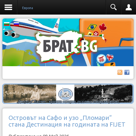
Европа
Островът на Сафо и узо „Пломари“
стана Дестинация на годината на FIJET