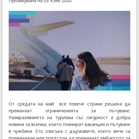
Публикувана на 03 Юни 2020
От средата на май все повече страни решиха да
премахнат ограниченията за пътуване.
Размразяването на туризма със сигурност е добра
новина за всички, които планират ваканция и пътуване
в чужбина. Ето списъка с държавите, които вече са
премахнали или предстои да премахнат ембаргото за