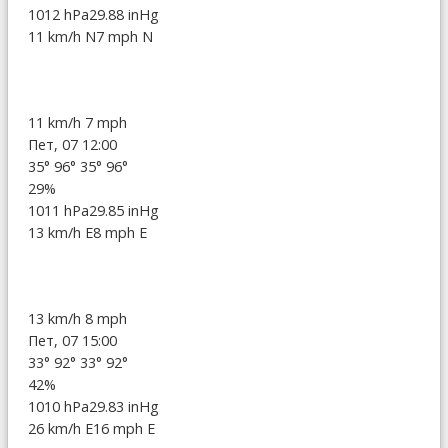
1012 hPa
29.88 inHg
11 km/h N
7 mph N
11 km/h
7 mph
Пет, 07 12:00
35°
96°
35°
96°
29%
1011 hPa
29.85 inHg
13 km/h E
8 mph E
13 km/h
8 mph
Пет, 07 15:00
33°
92°
33°
92°
42%
1010 hPa
29.83 inHg
26 km/h E
16 mph E