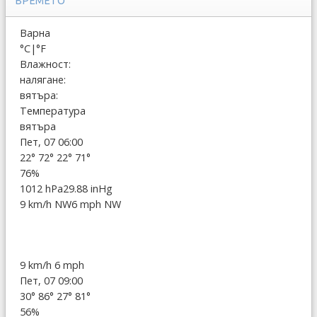
ВРЕМЕТО
Варна
°C
|
°F
Влажност:
налягане:
вятъра:
Температура
вятъра
Пет, 07 06:00
22°
72°
22°
71°
76%
1012 hPa
29.88 inHg
9 km/h NW
6 mph NW
9 km/h
6 mph
Пет, 07 09:00
30°
86°
27°
81°
56%