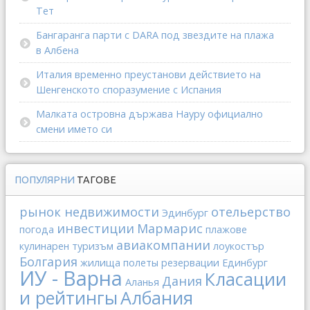
Тет
Бангаранга парти с DARA под звездите на плажа
в Албена
Италия временно преустанови действието на
Шенгенското споразумение с Испания
Малката островна държава Науру официално
смени името си
ПОПУЛЯРНИ
ТАГОВЕ
рынок недвижимости
отельерство
Эдинбург
инвестиции
Мармарис
погода
плажове
авиакомпании
кулинарен туризъм
лоукостър
Болгария
жилища
полеты
резервации
Единбург
ИУ - Варна
Класации
Дания
Аланья
и рейтингы
Албания