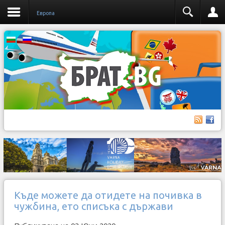
Европа
Къде можете да отидете на почивка в
чужбина, ето списъка с държави