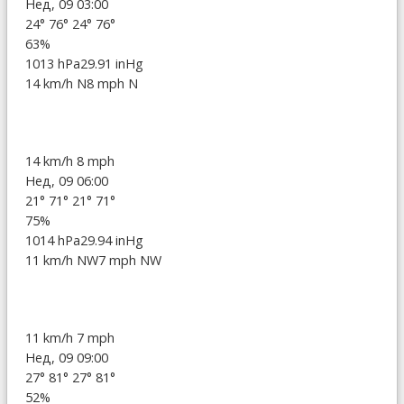
Нед, 09 03:00
24°
76°
24°
76°
63%
1013 hPa
29.91 inHg
14 km/h N
8 mph N
14 km/h
8 mph
Нед, 09 06:00
21°
71°
21°
71°
75%
1014 hPa
29.94 inHg
11 km/h NW
7 mph NW
11 km/h
7 mph
Нед, 09 09:00
27°
81°
27°
81°
52%