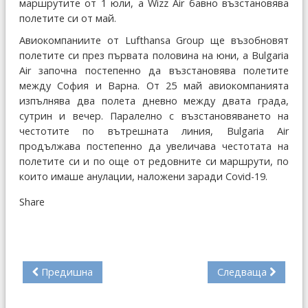
маршрутите от 1 юли, а Wizz Air бавно възстановява
полетите си от май.
Авиокомпаниите от Lufthansa Group ще възобновят
полетите си през първата половина на юни, а Bulgaria
Air започна постепенно да възстановява полетите
между София и Варна. От 25 май авиокомпанията
изпълнява два полета дневно между двата града,
сутрин и вечер. Паралелно с възстановяването на
честотите по вътрешната линия, Bulgaria Air
продължава постепенно да увеличава честотата на
полетите си и по още от редовните си маршрути, по
които имаше анулации, наложени заради Covid-19.
Share
Предишна
Следваща