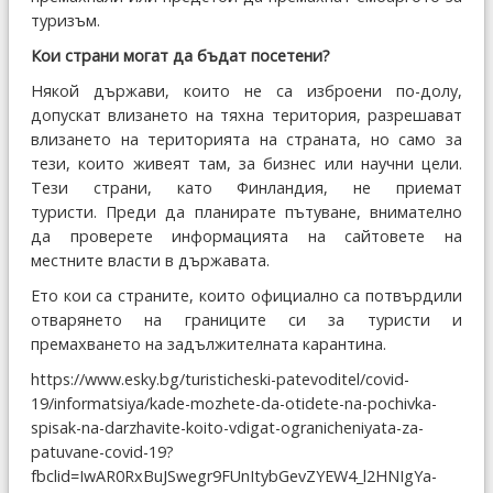
туризъм.
Кои страни могат да бъдат посетени?
Някой държави, които не са изброени по-долу,
допускат влизането на тяхна територия, разрешават
влизането на територията на страната, но само за
тези, които живеят там, за бизнес или научни цели.
Тези страни, като Финландия, не приемат
туристи.
Преди да планирате пътуване, внимателно
да проверете информацията на сайтовете на
местните власти в държавата.
Ето кои са страните, които официално са потвърдили
отварянето на границите си за туристи и
премахването на задължителната карантина.
https://www.esky.bg/turisticheski-patevoditel/covid-
19/informatsiya/kade-mozhete-da-otidete-na-pochivka-
spisak-na-darzhavite-koito-vdigat-ogranicheniyata-za-
patuvane-covid-19?
fbclid=IwAR0RxBuJSwegr9FUnItybGevZYEW4_l2HNIgYa-