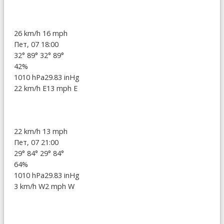
26 km/h
16 mph
Пет, 07 18:00
32°
89°
32°
89°
42%
1010 hPa
29.83 inHg
22 km/h E
13 mph E
22 km/h
13 mph
Пет, 07 21:00
29°
84°
29°
84°
64%
1010 hPa
29.83 inHg
3 km/h W
2 mph W