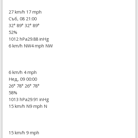
27 km/h
17 mph
Съб, 08 21:00
32°
89°
32°
89°
52%
1012 hPa
29.88 inHg
6 km/h NW
4 mph NW
6 km/h
4 mph
Нед, 09 00:00
26°
78°
26°
78°
58%
1013 hPa
29.91 inHg
15 km/h N
9 mph N
15 km/h
9 mph