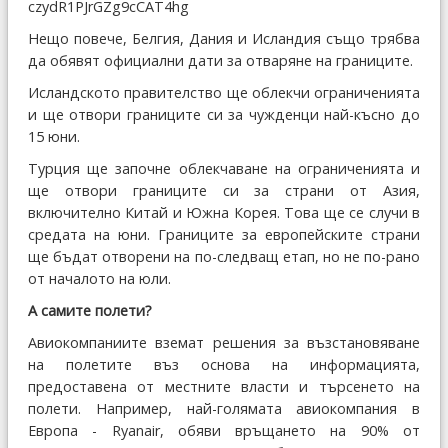
czydR1PJrGZg9cCAT4hg
Нещо повече, Белгия, Дания и Исландия също трябва
да обявят официални дати за отваряне на границите.
Исландското правителство ще облекчи ограниченията
и ще отвори границите си за чужденци най-късно до
15 юни.
Турция ще започне облекчаване на ограниченията и
ще отвори границите си за страни от Азия,
включително Китай и Южна Корея. Това ще се случи в
средата на юни. Границите за европейските страни
ще бъдат отворени на по-следващ етап, но не по-рано
от началото на юли.
А самите полети?
Авиокомпаниите вземат решения за възстановяване
на полетите въз основа на информацията,
предоставена от местните власти и търсенето на
полети. Например, най-голямата авиокомпания в
Европа - Ryanair, обяви връщането на 90% от