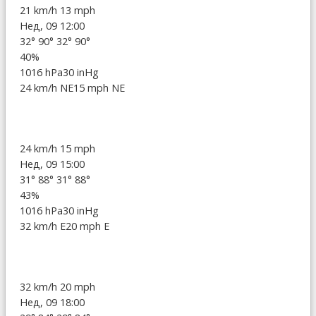
21 km/h
13 mph
Нед, 09 12:00
32°
90°
32°
90°
40%
1016 hPa
30 inHg
24 km/h NE
15 mph NE
24 km/h
15 mph
Нед, 09 15:00
31°
88°
31°
88°
43%
1016 hPa
30 inHg
32 km/h E
20 mph E
32 km/h
20 mph
Нед, 09 18:00