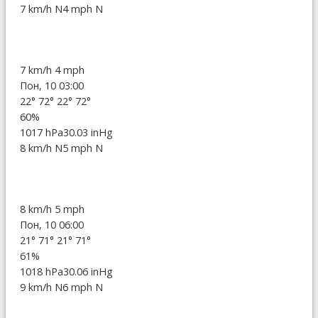
7 km/h N
4 mph N
7 km/h
4 mph
Пон, 10 03:00
22°
72°
22°
72°
60%
1017 hPa
30.03 inHg
8 km/h N
5 mph N
8 km/h
5 mph
Пон, 10 06:00
21°
71°
21°
71°
61%
1018 hPa
30.06 inHg
9 km/h N
6 mph N