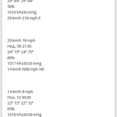
29°
84°
29°
84°
50%
1016 hPa
30 inHg
29 km/h E
18 mph E
29 km/h
18 mph
Нед, 09 21:00
24°
75°
24°
75°
66%
1017 hPa
30.03 inHg
14 km/h NE
8 mph NE
14 km/h
8 mph
Пон, 10 00:00
22°
72°
22°
72°
65%
1018 hPa
30.06 inHg