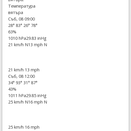
Температура
вятъра
Съб, 08 09:00
28°
83°
26°
78°
63%
1010 hPa
29.83 inHg
21 km/h N
13 mph N
21 km/h
13 mph
Съб, 08 12:00
34°
93°
31°
87°
43%
1011 hPa
29.85 inHg
25 km/h N
16 mph N
25 km/h
16 mph