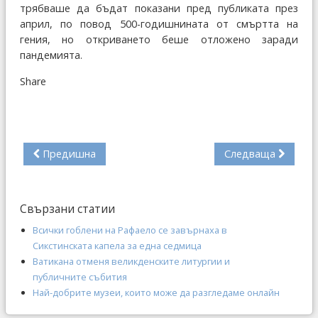
трябваше да бъдат показани пред публиката през
април, по повод 500-годишнината от смъртта на
гения, но откриването беше отложено заради
пандемията.
Share
Предишна
Следваща
Свързани статии
Всички гоблени на Рафаело се завърнаха в
Сикстинската капела за една седмица
Ватикана отменя великденските литургии и
публичните събития
Най-добрите музеи, които може да разгледаме онлайн