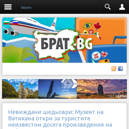
Европа
Невиждани шедьоври: Музеят на
Ватикана откри за туристите
неизвестни досега произведения на