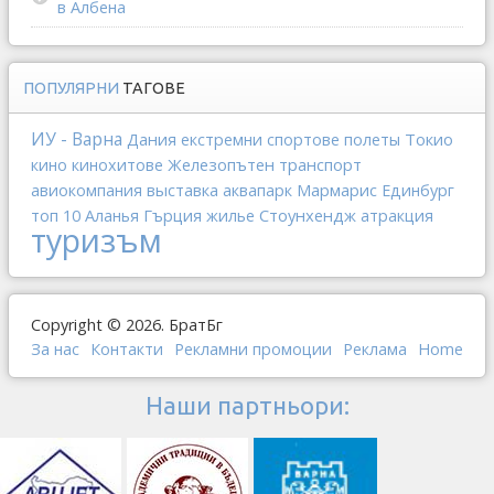
в Албена
ПОПУЛЯРНИ
ТАГОВЕ
ИУ - Варна
Дания
Токио
екстремни спортове
полеты
Железопътен транспорт
кино
кинохитове
выставка
Мармарис
авиокомпания
аквапарк
Единбург
Гърция
Стоунхендж
топ 10
Аланья
жилье
атракция
туризъм
Copyright © 2026. БратБг
За нас
Контакти
Рекламни промоции
Реклама
Home
Наши партньори: