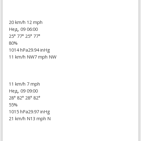
20 km/h
12 mph
Нед, 09 06:00
25°
77°
25°
77°
80%
1014 hPa
29.94 inHg
11 km/h NW
7 mph NW
11 km/h
7 mph
Нед, 09 09:00
28°
82°
28°
82°
55%
1015 hPa
29.97 inHg
21 km/h N
13 mph N