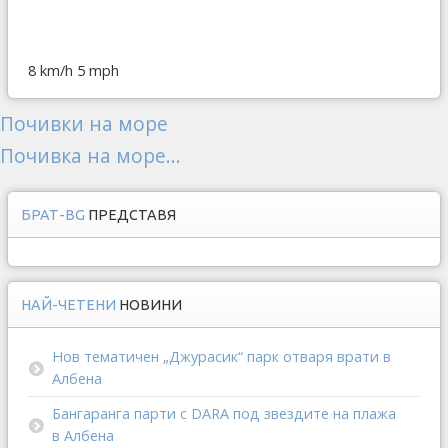
8 km/h
5 mph
Почивки на море
Почивка на море...
БРАТ-BG
ПРЕДСТАВЯ
НАЙ-ЧЕТЕНИ
НОВИНИ
Нов тематичен „Джурасик“ парк отваря врати в
Албена
Бангаранга парти с DARA под звездите на плажа
в Албена