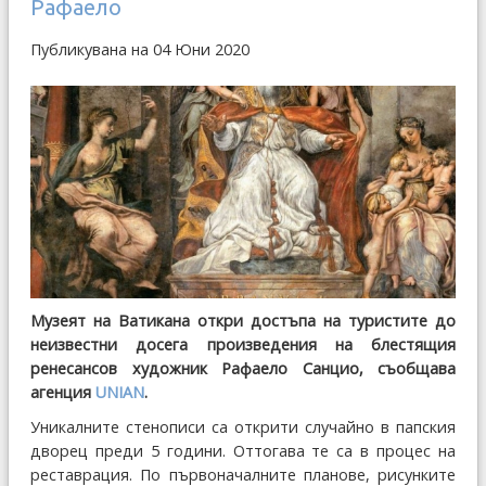
Рафаело
Публикувана на 04 Юни 2020
Музеят на Ватикана откри достъпа на туристите до
неизвестни досега произведения на блестящия
ренесансов художник Рафаело Санцио, съобщава
агенция
UNIAN
.
Уникалните стенописи са открити случайно в папския
дворец преди 5 години. Оттогава те са в процес на
реставрация. По първоначалните планове, рисунките