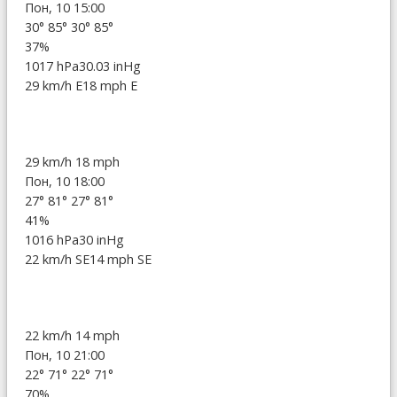
Пон, 10 15:00
30°
85°
30°
85°
37%
1017 hPa
30.03 inHg
29 km/h E
18 mph E
29 km/h
18 mph
Пон, 10 18:00
27°
81°
27°
81°
41%
1016 hPa
30 inHg
22 km/h SE
14 mph SE
22 km/h
14 mph
Пон, 10 21:00
22°
71°
22°
71°
70%