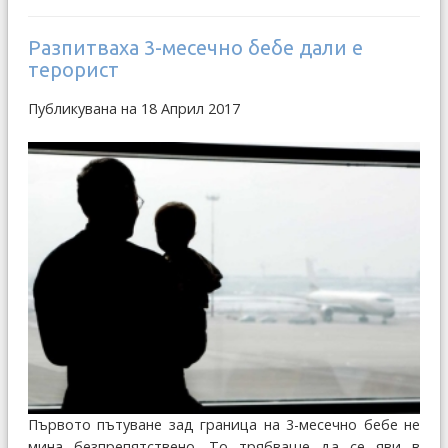
Разпитваха 3-месечно бебе дали е
терорист
Публикувана на 18 Април 2017
Първото пътуване зад граница на 3-месечно бебе не
мина безпрепятствено. То трябваше да се яви в