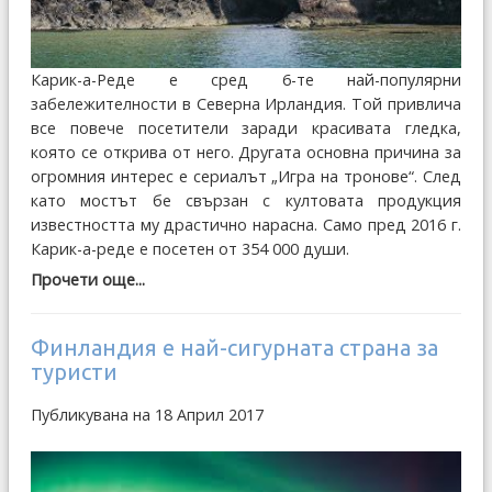
Карик-а-Реде е сред 6-те най-популярни
забележителности в Северна Ирландия. Той привлича
все повече посетители заради красивата гледка,
която се открива от него. Другата основна причина за
огромния интерес е сериалът „Игра на тронове“. След
като мостът бе свързан с култовата продукция
известността му драстично нарасна. Само пред 2016 г.
Карик-а-реде е посетен от 354 000 души.
Прочети още...
Финландия е най-сигурната страна за
туристи
Публикувана на 18 Април 2017