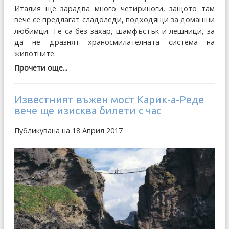
Италия ще зарадва много четириноги, защото там
вече се предлагат сладоледи, подходящи за домашни
любимци. Те са без захар, шамфъстък и лешници, за
да не дразнят храносмилателната система на
животните.
Прочети още...
Известният въжен мост Карик-а-Реде
вече ще изисква билети с час
Публикувана на 18 Април 2017