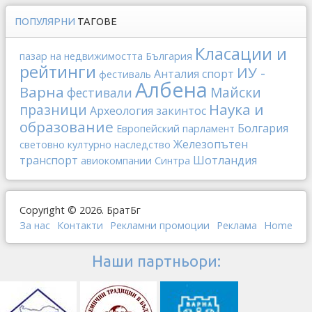
ПОПУЛЯРНИ
ТАГОВЕ
Класации и
пазар на недвижимостта
България
рейтинги
ИУ -
Анталия
спорт
фестиваль
Албена
Варна
Майски
фестивали
Наука и
празници
Археология
закинтос
образование
Болгария
Европейский парламент
Железопътен
световно културно наследство
транспорт
Шотландия
авиокомпании
Синтра
Copyright © 2026. БратБг
За нас
Контакти
Рекламни промоции
Реклама
Home
Наши партньори: