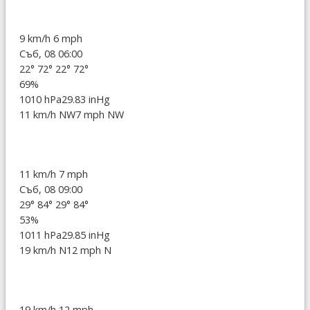
9 km/h
6 mph
Съб, 08 06:00
22°
72°
22°
72°
69%
1010 hPa
29.83 inHg
11 km/h NW
7 mph NW
11 km/h
7 mph
Съб, 08 09:00
29°
84°
29°
84°
53%
1011 hPa
29.85 inHg
19 km/h N
12 mph N
19 km/h
12 mph