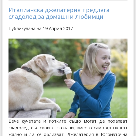
Италианска джелатерия предлага
сладолед за домашни любимци
Публикувана на 19 Април 2017
Вече кучетата и котките също могат да похапват
сладолед със своите стопани, вместо само да гледат
жално и да се облизват. Джелатерия в Югоизточна