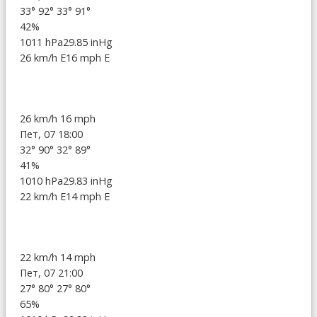
33°
92°
33°
91°
42%
1011 hPa
29.85 inHg
26 km/h E
16 mph E
26 km/h
16 mph
Пет, 07 18:00
32°
90°
32°
89°
41%
1010 hPa
29.83 inHg
22 km/h E
14 mph E
22 km/h
14 mph
Пет, 07 21:00
27°
80°
27°
80°
65%