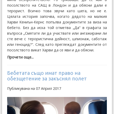
посолството на САЩ в Лондон и да обясни дали е
терорист. Всичко това звучи като шега, но не е.
Цялата история започва, когато дядото на малкия
Харви Кениън-Кернс попълва документите за виза на
бебето. Без да иска той отметва „Да“ в графата за
въпроса „Смятате ли да участвате или ангажирани ли
сте вече с терористична дейност, шпионаж, саботаж
или геноцид?“. След като преглеждат документите от
посолството викат Харви да се яви и да обясни.
Прочети още...
Бебетата също имат право на
обезщетение за закъснял полет
Публикувана на 07 Април 2017