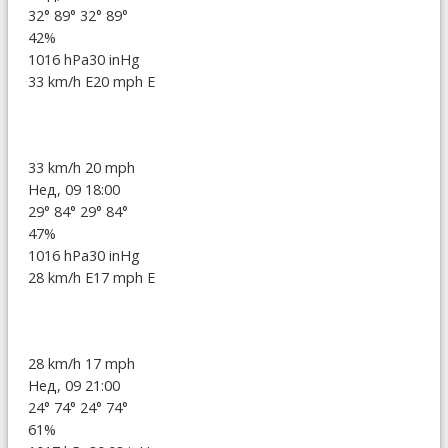
32°
89°
32°
89°
42%
1016 hPa
30 inHg
33 km/h E
20 mph E
33 km/h
20 mph
Нед, 09 18:00
29°
84°
29°
84°
47%
1016 hPa
30 inHg
28 km/h E
17 mph E
28 km/h
17 mph
Нед, 09 21:00
24°
74°
24°
74°
61%