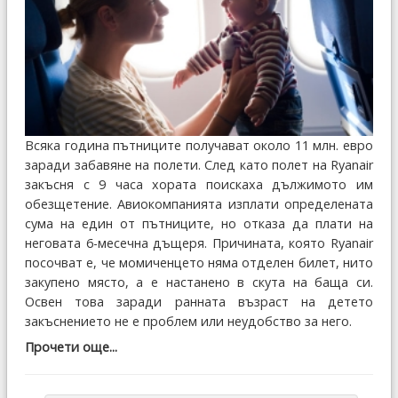
Всяка година пътниците получават около 11 млн. евро
заради забавяне на полети. След като полет на Ryanair
закъсня с 9 часа хората поискаха дължимото им
обезщетение. Авиокомпанията изплати определената
сума на един от пътниците, но отказа да плати на
неговата 6-месечна дъщеря. Причината, която Ryanair
посочват е, че момиченцето няма отделен билет, нито
закупено място, а е настанено в скута на баща си.
Освен това заради ранната възраст на детето
закъснението не е проблем или неудобство за него.
Прочети още...