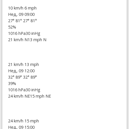
10 km/h
6 mph
Нед, 09 09:00
27°
81°
27°
81°
52%
1016 hPa
30 inHg
21 km/h N
13 mph N
21 km/h
13 mph
Нед, 09 12:00
32°
89°
32°
89°
39%
1016 hPa
30 inHg
24 km/h NE
15 mph NE
24 km/h
15 mph
Нед, 09 15:00