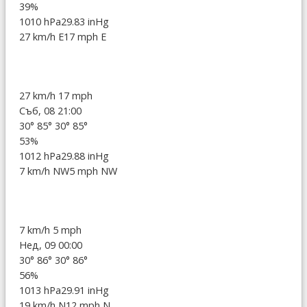
39%
1010 hPa
29.83 inHg
27 km/h E
17 mph E
27 km/h
17 mph
Съб, 08 21:00
30°
85°
30°
85°
53%
1012 hPa
29.88 inHg
7 km/h NW
5 mph NW
7 km/h
5 mph
Нед, 09 00:00
30°
86°
30°
86°
56%
1013 hPa
29.91 inHg
19 km/h N
12 mph N