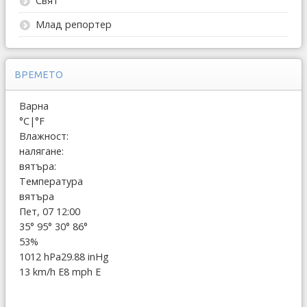
Свят
Млад репортер
ВРЕМЕТО
Варна
°C
|
°F
Влажност:
налягане:
вятъра:
Температура
вятъра
Пет, 07 12:00
35°
95°
30°
86°
53%
1012 hPa
29.88 inHg
13 km/h E
8 mph E