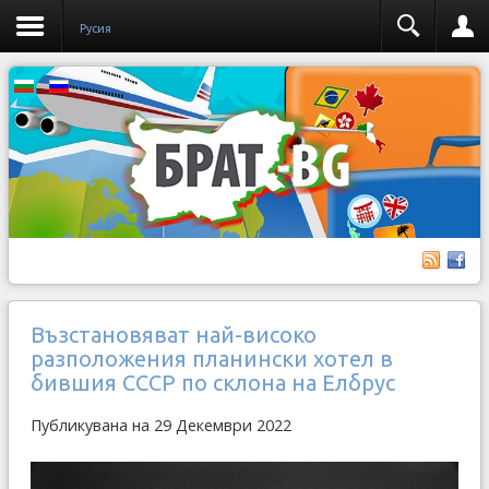
Русия
Възстановяват най-високо
разположения планински хотел в
бившия СССР по склона на Елбрус
Публикувана на 29 Декември 2022