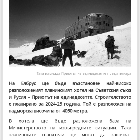
Така изглежда Приютът на единадесетте преди пожара
На Елбрус ще бъде възстановен най-високо
разположеният планинският хотел на Съветския съюз
и Русия – Приютът на единадесетте. Строителството
е планирано за 2024-25 година. Той е разположен на
надморска височина от 4050 метра.
В хотела ще бъде разположена база на
Министерството на извънредните ситуации. Така
планинските спасители ще могат да започват