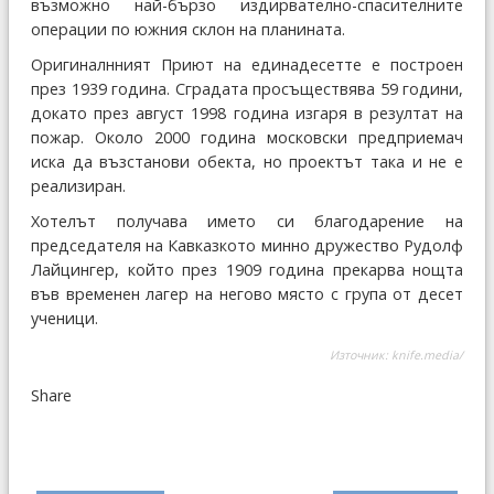
възможно най-бързо издирвателно-спасителните
операции по южния склон на планината.
Оригиналнният Приют на единадесетте е построен
през 1939 година. Сградата просъществява 59 години,
докато през август 1998 година изгаря в резултат на
пожар. Около 2000 година московски предприемач
иска да възстанови обекта, но проектът така и не е
реализиран.
Хотелът получава името си благодарение на
председателя на Кавказкото минно дружество Рудолф
Лайцингер, който през 1909 година прекарва нощта
във временен лагер на негово място с група от десет
ученици.
Източник:
knife.media/
Share