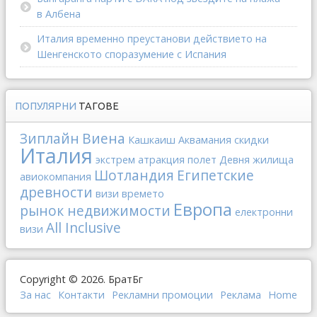
в Албена
Италия временно преустанови действието на
Шенгенското споразумение с Испания
ПОПУЛЯРНИ
ТАГОВЕ
Зиплайн
Виена
Кашкаиш
Аквамания
скидки
Италия
экстрем
атракция
полет
Девня
жилища
Шотландия
Египетские
авиокомпания
древности
визи
времето
Европа
рынок недвижимости
електронни
All Inclusive
визи
Copyright © 2026. БратБг
За нас
Контакти
Рекламни промоции
Реклама
Home