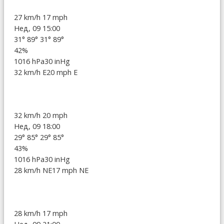
27 km/h
17 mph
Нед, 09 15:00
31°
89°
31°
89°
42%
1016 hPa
30 inHg
32 km/h E
20 mph E
32 km/h
20 mph
Нед, 09 18:00
29°
85°
29°
85°
43%
1016 hPa
30 inHg
28 km/h NE
17 mph NE
28 km/h
17 mph