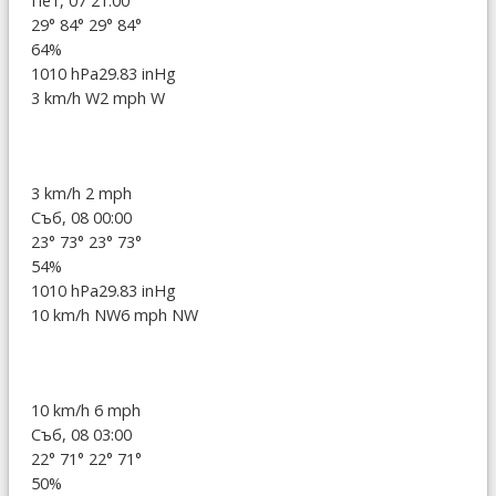
Пет, 07 21:00
29°
84°
29°
84°
64%
1010 hPa
29.83 inHg
3 km/h W
2 mph W
3 km/h
2 mph
Съб, 08 00:00
23°
73°
23°
73°
54%
1010 hPa
29.83 inHg
10 km/h NW
6 mph NW
10 km/h
6 mph
Съб, 08 03:00
22°
71°
22°
71°
50%