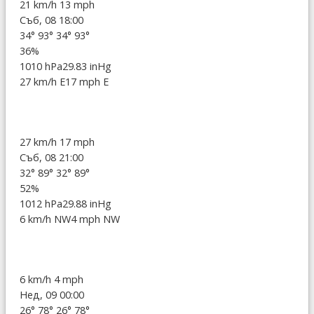
21 km/h
13 mph
Съб, 08 18:00
34°
93°
34°
93°
36%
1010 hPa
29.83 inHg
27 km/h E
17 mph E
27 km/h
17 mph
Съб, 08 21:00
32°
89°
32°
89°
52%
1012 hPa
29.88 inHg
6 km/h NW
4 mph NW
6 km/h
4 mph
Нед, 09 00:00
26°
78°
26°
78°