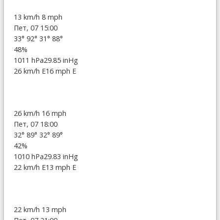
13 km/h
8 mph
Пет, 07 15:00
33°
92°
31°
88°
48%
1011 hPa
29.85 inHg
26 km/h E
16 mph E
26 km/h
16 mph
Пет, 07 18:00
32°
89°
32°
89°
42%
1010 hPa
29.83 inHg
22 km/h E
13 mph E
22 km/h
13 mph