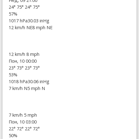
Нед, 09 21:00
24°
75°
24°
75°
57%
1017 hPa
30.03 inHg
12 km/h NE
8 mph NE
12 km/h
8 mph
Пон, 10 00:00
23°
73°
23°
73°
53%
1018 hPa
30.06 inHg
7 km/h N
5 mph N
7 km/h
5 mph
Пон, 10 03:00
22°
72°
22°
72°
50%