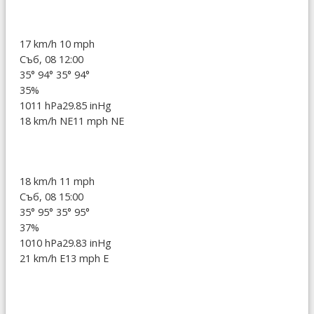
17 km/h
10 mph
Съб, 08 12:00
35°
94°
35°
94°
35%
1011 hPa
29.85 inHg
18 km/h NE
11 mph NE
18 km/h
11 mph
Съб, 08 15:00
35°
95°
35°
95°
37%
1010 hPa
29.83 inHg
21 km/h E
13 mph E