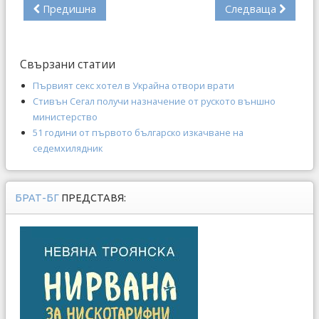
Предишна
Следваща
Свързани статии
Първият секс хотел в Украйна отвори врати
Стивън Сегал получи назначение от руското външно
министерство
51 години от първото българско изкачване на
седемхилядник
БРАТ-БГ
ПРЕДСТАВЯ: