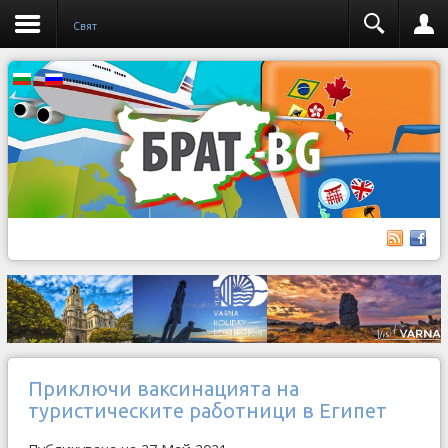
Свят
Приключи ваксинацията на
туристическите работници в Египет