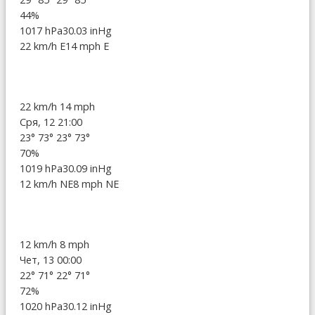
44%
1017 hPa
30.03 inHg
22 km/h E
14 mph E
22 km/h
14 mph
Сря, 12 21:00
23°
73°
23°
73°
70%
1019 hPa
30.09 inHg
12 km/h NE
8 mph NE
12 km/h
8 mph
Чет, 13 00:00
22°
71°
22°
71°
72%
1020 hPa
30.12 inHg