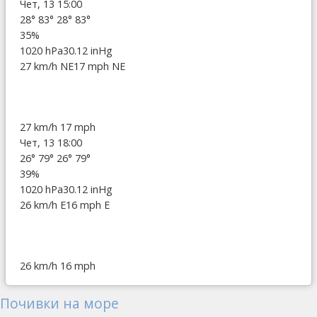
Чет, 13 15:00
28°
83°
28°
83°
35%
1020 hPa
30.12 inHg
27 km/h NE
17 mph NE
27 km/h
17 mph
Чет, 13 18:00
26°
79°
26°
79°
39%
1020 hPa
30.12 inHg
26 km/h E
16 mph E
26 km/h
16 mph
Почивки на море