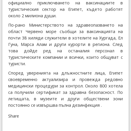
официално приключването на ваксинациите в
туристическия сектор на Египет, където работят
около 2 милиона души.
По-рано Министерството на здравеопазването на
област Червено море съобщи за ваксинацията на
почти 38 хиляди служители в хотелите на Хургада, Ел
Гуна, Марса Алам и други курорти в региона. След
това дойде ред на останалия персонал в
туристическите компании и всички, които общуват с
туристи.
Според уверенията на длъжностните лица, Египет
своевременно актуализира и провежда редовно
медицински процедури за контрол. Около 800 хотела
са получили сертификат за здравна безопасност. По
летищата, в музеите и други обществени зони
постоянно се извършва пълна дезинфекция .
Share