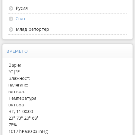
Русия
Свят
Млад репортер
ВРЕМЕТО
Варна
°C
|
°F
Влажност:
налягане:
вятъра:
Температура
вятъра
Вт, 11 00:00
23°
73°
20°
68°
78%
1017 hPa
30.03 inHg