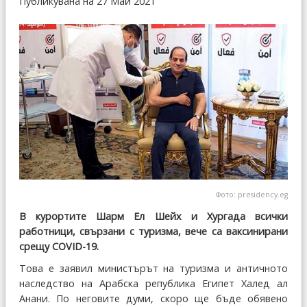
Публикувана на 27 Май 2021
Фото: presidency.eg
В курортите Шарм Ел Шейх и Хургада всички
работници, свързани с туризма, вече са ваксинирани
срещу COVID-19.
Това е заявил министърът на туризма и античното
наследство на Арабска република Египет Халед ал
Анани. По неговите думи, скоро ще бъде обявено