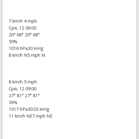
7 km/h
4 mph
Сря, 12 06:00
20°
68°
20°
68°
50%
1016 hPa
30 inHg
8 km/h N
5 mph N
8 km/h
5 mph
Сря, 12 09:00
27°
81°
27°
81°
36%
1017 hPa
30.03 inHg
11 km/h NE
7 mph NE