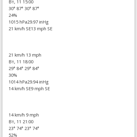
Вт, 11 15:00
30°
87°
30°
87°
24%
1015 hPa
29.97 inHg
21 km/h SE
13 mph SE
21 km/h
13 mph
Вт, 11 18:00
29°
84°
29°
84°
30%
1014 hPa
29.94 inHg
14 km/h SE
9 mph SE
14 km/h
9 mph
Вт, 11 21:00
23°
74°
23°
74°
52%