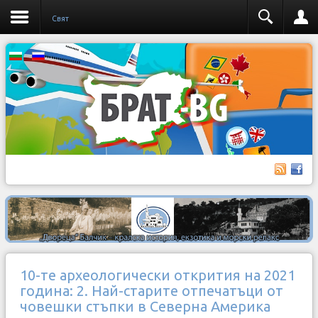
Свят
10-те археологически открития на 2021
година: 2. Най-старите отпечатъци от
човешки стъпки в Северна Америка