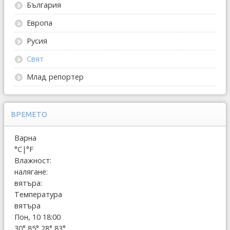
България
Европа
Русия
Свят
Млад репортер
ВРЕМЕТО
Варна
°C
|
°F
Влажност:
налягане:
вятъра:
Температура
вятъра
Пон, 10 18:00
30°
85°
28°
83°