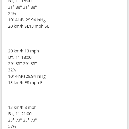
Вт, 11 15:00
31°
88°
31°
88°
24%
1014 hPa
29.94 inHg
20 km/h SE
13 mph SE
20 km/h
13 mph
Вт, 11 18:00
29°
85°
29°
85°
32%
1014 hPa
29.94 inHg
13 km/h E
8 mph E
13 km/h
8 mph
Вт, 11 21:00
23°
73°
23°
73°
57%