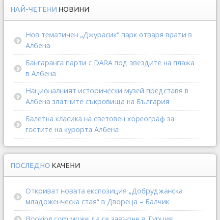
НАЙ-ЧЕТЕНИ
НОВИНИ
Нов тематичен „Джурасик“ парк отваря врати в
Албена
Бангаранга парти с DARA под звездите на плажа
в Албена
Националният исторически музей представя в
Албена златните съкровища на България
Балетна класика на световен хореограф за
гостите на курорта Албена
ПОСЛЕДНО
КАЧЕНИ
Откриват новата експозиция „Добруджанска
младоженческа стая“ в Двореца – Балчик
Booking.com може да се завърне в Турция