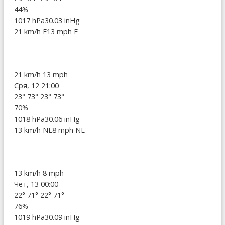
44%
1017 hPa
30.03 inHg
21 km/h E
13 mph E
21 km/h
13 mph
Сря, 12 21:00
23°
73°
23°
73°
70%
1018 hPa
30.06 inHg
13 km/h NE
8 mph NE
13 km/h
8 mph
Чет, 13 00:00
22°
71°
22°
71°
76%
1019 hPa
30.09 inHg