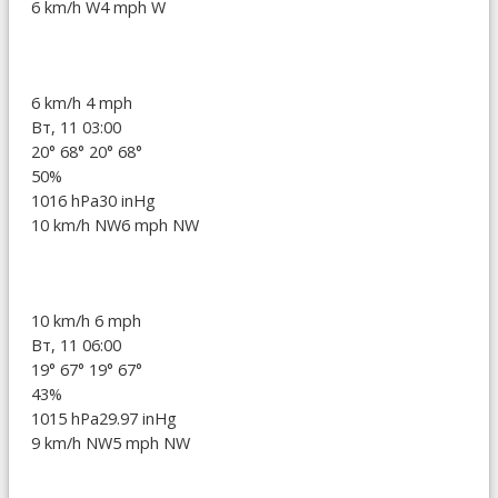
6 km/h W
4 mph W
6 km/h
4 mph
Вт, 11 03:00
20°
68°
20°
68°
50%
1016 hPa
30 inHg
10 km/h NW
6 mph NW
10 km/h
6 mph
Вт, 11 06:00
19°
67°
19°
67°
43%
1015 hPa
29.97 inHg
9 km/h NW
5 mph NW