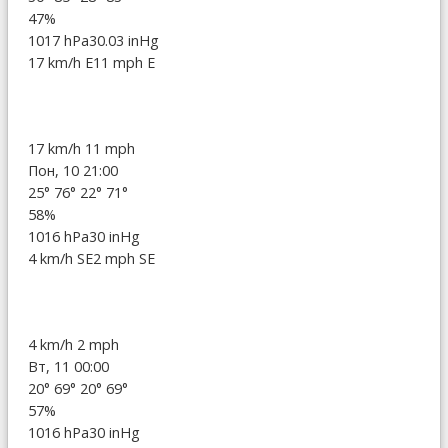
47%
1017 hPa
30.03 inHg
17 km/h E
11 mph E
17 km/h
11 mph
Пон, 10 21:00
25°
76°
22°
71°
58%
1016 hPa
30 inHg
4 km/h SE
2 mph SE
4 km/h
2 mph
Вт, 11 00:00
20°
69°
20°
69°
57%
1016 hPa
30 inHg