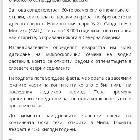
За това свидетелстват 60-те вкаменени отпечатъка от
стъпки, които златотърсачи откриват по бреговете на
древно езеро в Националния парк Уайт Сандс в Ню
Мексико (САЩ). Те са на 23 000 години и това ги прави
най-старите, откривани някога в Северна Америка.
Изследователите определят възрастта им чрез
датиране на микроскопични семена на водни
растения, които са открити редом с отпечатъците в
слоевете езерни седименти.
Находката потвърждава факта, че хората са заселили
южните части на континента когато е бил пикът на
последния ледников период. Това променя
предишните представи за това кога и как човекът се е
преселил на юг.
До момента най-древните човешки следи на
континента бяха тези, открити в Чили. Тяхната
възраст е 15,6 хиляди години.