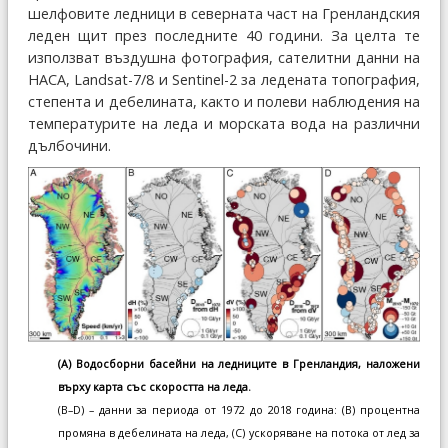
шелфовите ледници в северната част на Гренландския
леден щит през последните 40 години. За целта те
използват въздушна фотография, сателитни данни на
НАСА, Landsat-7/8 и Sentinel-2 за ледената топография,
степента и дебелината, както и полеви наблюдения на
температурите на леда и морската вода на различни
дълбочини.
(A) Водосборни басейни на ледниците в Гренландия, наложени
върху карта със скоростта на леда.
(B–D) – данни за периода от 1972 до 2018 година: (B) процентна
промяна в дебелината на леда, (C) ускоряване на потока от лед за