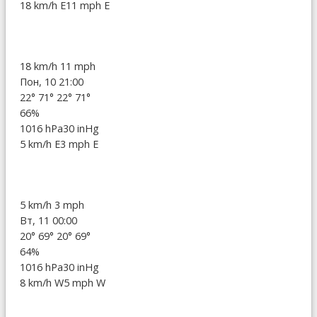
18 km/h E
11 mph E
18 km/h
11 mph
Пон, 10 21:00
22°
71°
22°
71°
66%
1016 hPa
30 inHg
5 km/h E
3 mph E
5 km/h
3 mph
Вт, 11 00:00
20°
69°
20°
69°
64%
1016 hPa
30 inHg
8 km/h W
5 mph W