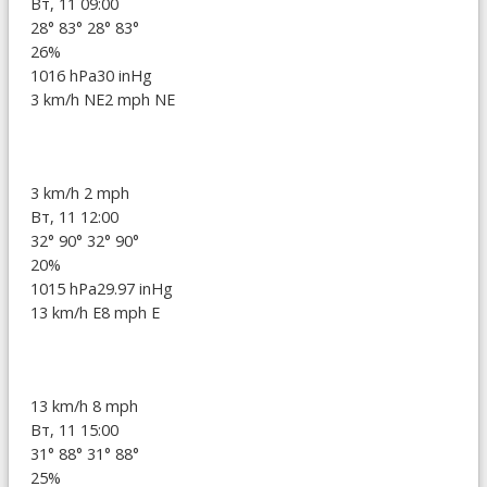
Вт, 11 09:00
28°
83°
28°
83°
26%
1016 hPa
30 inHg
3 km/h NE
2 mph NE
3 km/h
2 mph
Вт, 11 12:00
32°
90°
32°
90°
20%
1015 hPa
29.97 inHg
13 km/h E
8 mph E
13 km/h
8 mph
Вт, 11 15:00
31°
88°
31°
88°
25%