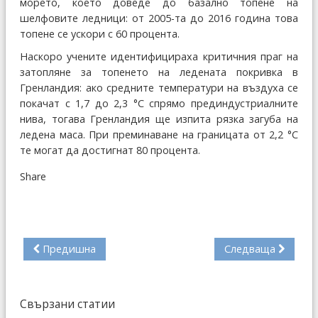
морето, което доведе до базално топене на
шелфовите ледници: от 2005-та до 2016 година това
топене се ускори с 60 процента.
Наскоро учените идентифицираха критичния праг на
затопляне за топенето на ледената покривка в
Гренландия: ако средните температури на въздуха се
покачат с 1,7 до 2,3 °С спрямо прединдустриалните
нива, тогава Гренландия ще изпита рязка загуба на
ледена маса. При преминаване на границата от 2,2 °С
те могат да достигнат 80 процента.
Share
Предишна
Следваща
Свързани статии