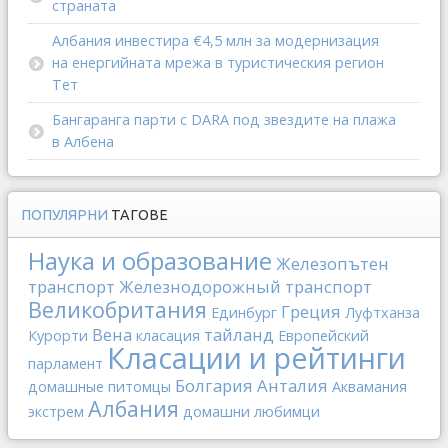
страната
Албания инвестира €4,5 млн за модернизация
на енергийната мрежа в туристическия регион
Тет
Бангаранга парти с DARA под звездите на плажа
в Албена
ПОПУЛЯРНИ
ТАГОВЕ
Наука и образование
Железопътен
транспорт
Железнодорожный транспорт
Великобритания
Греция
Единбург
Луфтханза
Вена
тайланд
Курорти
класация
Европейский
Класации и рейтинги
парламент
Болгария
Анталия
домашные питомцы
Аквамания
Албания
экстрем
домашни любимци