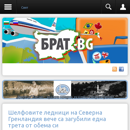
Свят
Шелфовите ледници на Северна
Гренландия вече са загубили една
трета от обема си