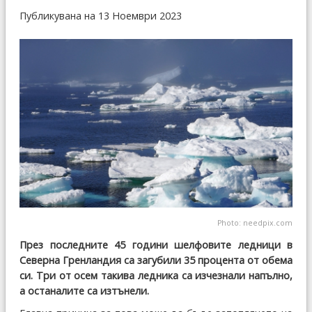
Публикувана на 13 Ноември 2023
Photo:
needpix.com
През последните 45 години шелфовите ледници в
Северна Гренландия са загубили 35 процента от обема
си. Три от осем такива ледника са изчезнали напълно,
а останалите са изтънели.