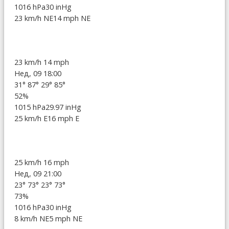
1016 hPa
30 inHg
23 km/h NE
14 mph NE
23 km/h
14 mph
Нед, 09 18:00
31°
87°
29°
85°
52%
1015 hPa
29.97 inHg
25 km/h E
16 mph E
25 km/h
16 mph
Нед, 09 21:00
23°
73°
23°
73°
73%
1016 hPa
30 inHg
8 km/h NE
5 mph NE