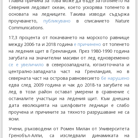
Главна причина за това може да бъде затоплянето на
Северния ледовит океан, което ускорява топенето в
основата на ледниците. Такива изводи съдържа
проучването,
публикувано
в списанието Nature
Communications.
17,3 процента от покачването на морското равнище
между 2006-та и 2018 година
е причинено
от топенето
на ледения щит в Гренландия. През 1980-1990 година
загубата на значителни масиви от лед едновременно
се е увеличило
в северозападната, югоизточната и
централно-западната част на Гренландия, но в
северната част на острова равновесието
бе нарушено
едва след 2009 година и чак до 2018-та загубите на
лед в този район остават умерени в сравнение с
останалите участъци на ледения щит. Към днешна
дата еволюцията на шелфовите ледници е слабо
проучена и причините за тяхното разрушаване не са
ясни.
Учени, ръководени от Ромен Милан от Университета
Гренобъл-Алпи, са изследвали динамиката на