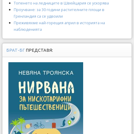
Топенето на ледниците в Швейцария се ускорява
Проучване: за 30 години растителните площи в
Гренландия са се удвоили
Преживяхме най-горещия април в историята на
наблюденията
БРАТ-БГ
ПРЕДСТАВЯ: