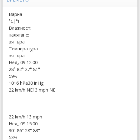
Варна
°C
|
°F
Влажност:
налягане:
вятъра:
Температура
вятъра
Нед, 09 12:00
28°
82°
27°
81°
59%
1016 hPa
30 inHg
22 km/h NE
13 mph NE
22 km/h
13 mph
Нед, 09 15:00
30°
86°
28°
83°
53%