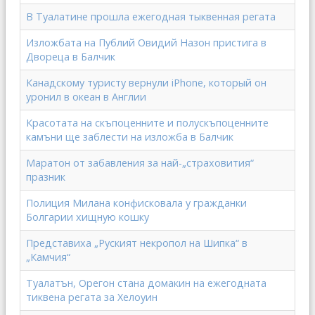
В Туалатине прошла ежегодная тыквенная регата
Изложбата на Публий Овидий Назон пристига в
Двореца в Балчик
Канадскому туристу вернули iPhone, который он
уронил в океан в Англии
Красотата на скъпоценните и полускъпоценните
камъни ще заблести на изложба в Балчик
Маратон от забавления за най-„страховития“
празник
Полиция Милана конфисковала у гражданки
Болгарии хищную кошку
Представиха „Руският некропол на Шипка“ в
„Камчия“
Туалатън, Орегон стана домакин на ежегодната
тиквена регата за Хелоуин