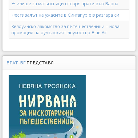
Училище за магьосници отваря врати във Варна
Фестивалът на ужасите в Сингапур е в разгара си
Хелоуинско лакомство за пътешественици – нова
промоция на румънският лоукостър Blue Air
БРАТ-БГ
ПРЕДСТАВЯ: