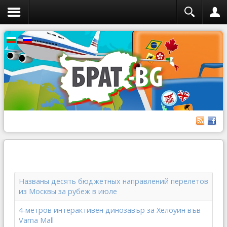
Названы десять бюджетных направлений перелетов
из Москвы за рубеж в июле
4-метров интерактивен динозавър за Хелоуин във
Varna Mall