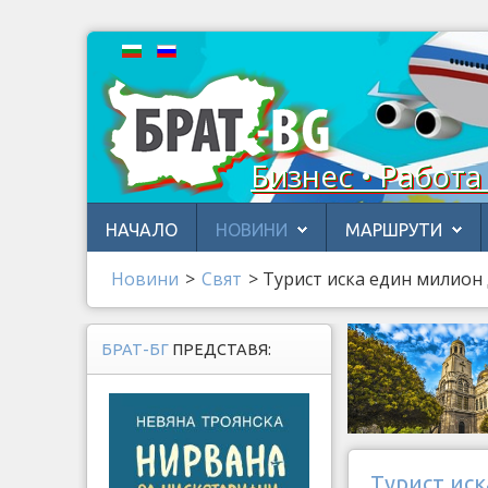
Бизнес • Работа
НАЧАЛО
НОВИНИ
МАРШРУТИ
Новини
>
Свят
>
Турист иска един милион д
БРАТ-БГ
ПРЕДСТАВЯ:
Турист иск