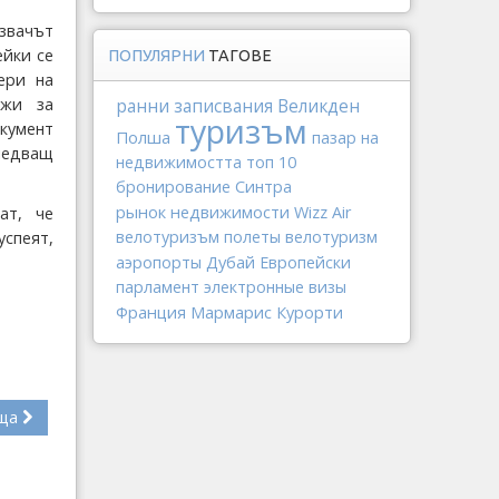
озвачът
ейки се
ПОПУЛЯРНИ
ТАГОВЕ
ери на
ажи за
ранни записвания
Великден
туризъм
окумент
Полша
пазар на
ледващ
недвижимостта
топ 10
бронирование
Синтра
рынок недвижимости
Wizz Air
ат, че
велотуризъм
полеты
велотуризм
успеят,
Дубай
аэропорты
Европейски
парламент
электронные визы
Франция
Мармарис
Курорти
ща