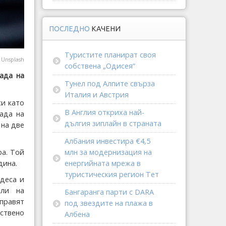
ПОСЛЕДНО
КАЧЕНИ
Туристите планират своя
@
Unsplash
собствена „Одисея“
пада на
Тунел под Алпите свърза
Италия и Австрия
си като
В Англия откриха най-
пада на
дългия зиплайн в страната
 на две
Албания инвестира €4,5
ра. Той
млн за модернизация на
дина.
енергийната мрежа в
туристическия регион Тет
рдеса и
ели на
Бангаранга парти с DARA
оправят
под звездите на плажа в
бствено
Албена