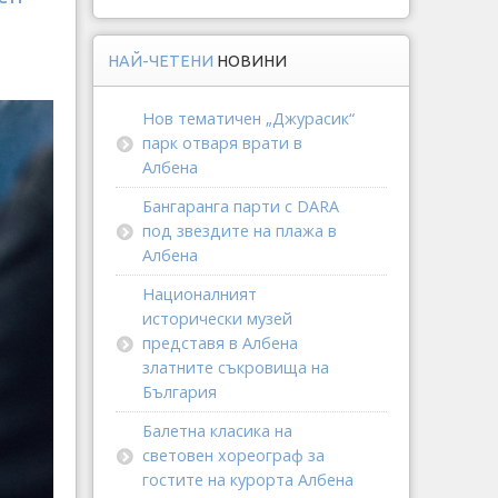
НАЙ-ЧЕТЕНИ
НОВИНИ
Нов тематичен „Джурасик“
парк отваря врати в
Албена
Бангаранга парти с DARA
под звездите на плажа в
Албена
Националният
исторически музей
представя в Албена
златните съкровища на
България
Балетна класика на
световен хореограф за
гостите на курорта Албена