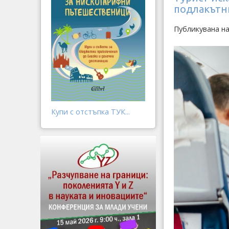
подлакътн
Публикувана на
Купи с отстъпка ТУК...