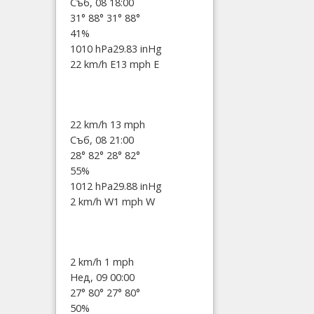
Съб, 08 18:00
31°
88°
31°
88°
41%
1010 hPa
29.83 inHg
22 km/h E
13 mph E
22 km/h
13 mph
Съб, 08 21:00
28°
82°
28°
82°
55%
1012 hPa
29.88 inHg
2 km/h W
1 mph W
2 km/h
1 mph
Нед, 09 00:00
27°
80°
27°
80°
50%