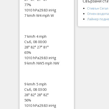
Свързани ста
77%
Стивън Сегал
1010 hPa
29.83 inHg
Огнен водопа
7 km/h W
4 mph W
Лайнер поднес
7 km/h
4 mph
Съб, 08 00:00
28°
82°
27°
81°
65%
1010 hPa
29.83 inHg
9 km/h NW
5 mph NW
9 km/h
5 mph
Съб, 08 03:00
28°
82°
28°
82°
56%
1010 hPa
29.83 inHg