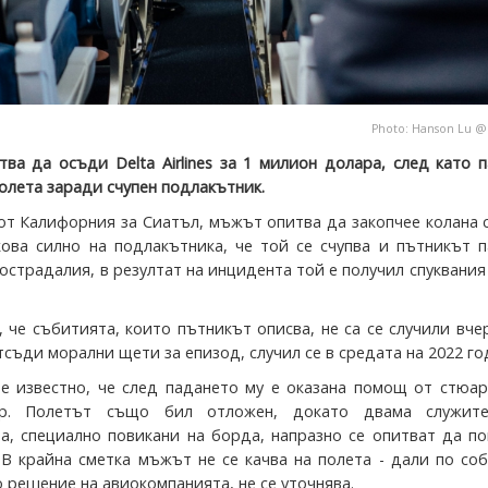
Photo:
Hanson Lu
тва да осъди Delta Airlines за 1 милион долара, след като 
олета заради счупен подлакътник.
от Калифорния за Сиатъл, мъжът опитва да закопчее колана 
кова силно на подлакътника, че той се счупва и пътникът 
острадалия, в резултат на инцидента той е получил спуквания
 че събитията, които пътникът описва, не са се случили вче
тсъди морални щети за епизод, случил се в средата на 2022 го
 е известно, че след падането му е оказана помощ от стюа
ар. Полетът също бил отложен, докато двама служит
а, специално повикани на борда, напразно се опитват да п
 В крайна сметка мъжът не се качва на полета - дали по со
 решение на авиокомпанията, не се уточнява.