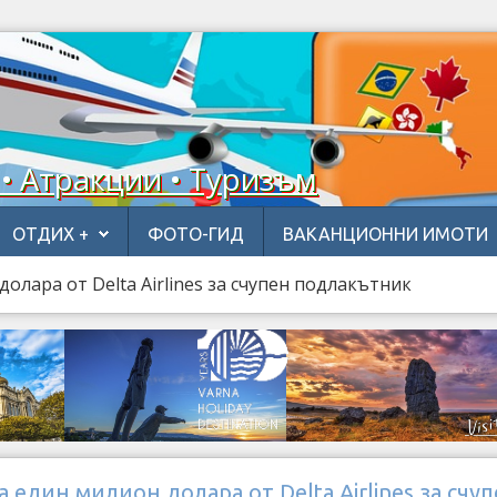
 • Атракции • Туризъм
ОТДИХ +
ФОТО-ГИД
ВАКАНЦИОННИ ИМОТИ
олара от Delta Airlines за счупен подлакътник
а един милион долара от Delta Airlines за счу