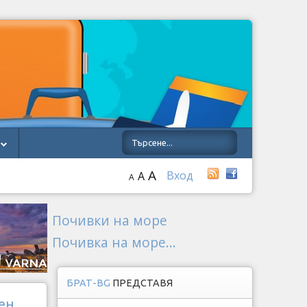
A
Вход
A
A
Почивки на море
Почивка на море...
БРАТ-BG
ПРЕДСТАВЯ
пен