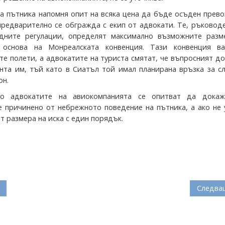
а пътника напомня опит на всяка цена да бъде осъден прев
 предварително се обгражда с екип от адвокати. Те, ръковод
дните регулации, определят максимално възможните разм
 основа на Монреалската конвенция. Тази конвенция в
е полети, а адвокатите на туриста смятат, че въпросният д
нта им, тъй като в Сиатъл той имал планирана връзка за с
он.
о адвокатите на авиокомпанията се опитват да докаж
е причинено от небрежното поведение на пътника, а ако не 
т размера на иска с един порядък.
Следва