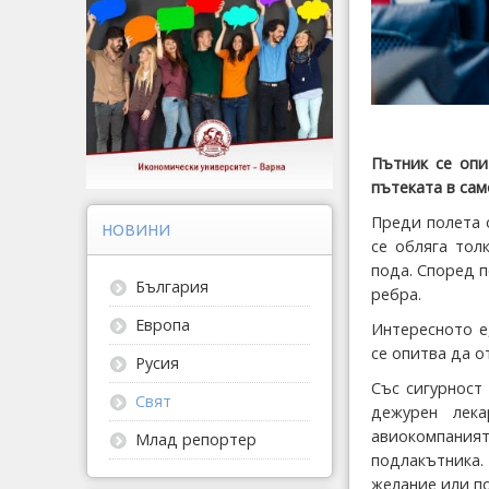
Пътник се опи
пътеката в сам
Преди полета 
НОВИНИ
се обляга тол
пода. Според п
България
ребра.
Европа
Интересното е,
се опитва да о
Русия
Със сигурност
Свят
дежурен лек
авиокомпаният
Млад репортер
подлакътника.
желание или по