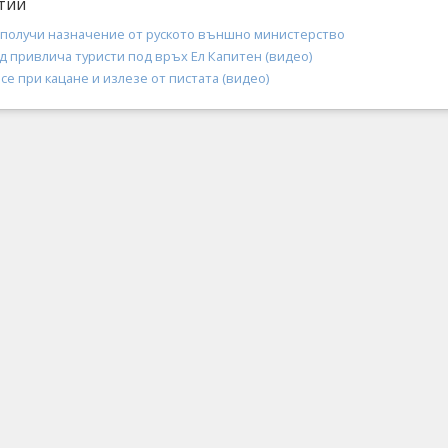
тии
 получи назначение от руското външно министерство
д привлича туристи под връх Ел Капитен (видео)
е при кацане и излезе от пистата (видео)