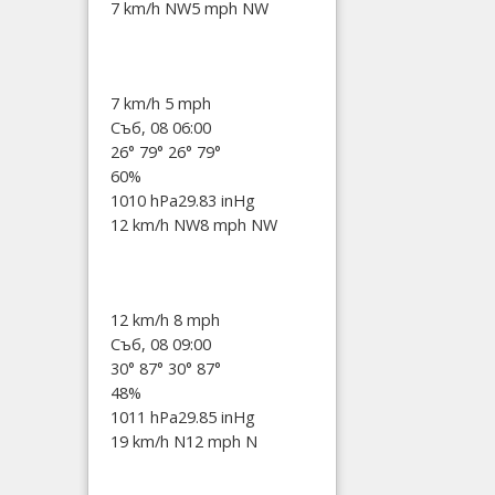
7 km/h NW
5 mph NW
7 km/h
5 mph
Съб, 08 06:00
26°
79°
26°
79°
60%
1010 hPa
29.83 inHg
12 km/h NW
8 mph NW
12 km/h
8 mph
Съб, 08 09:00
30°
87°
30°
87°
48%
1011 hPa
29.85 inHg
19 km/h N
12 mph N