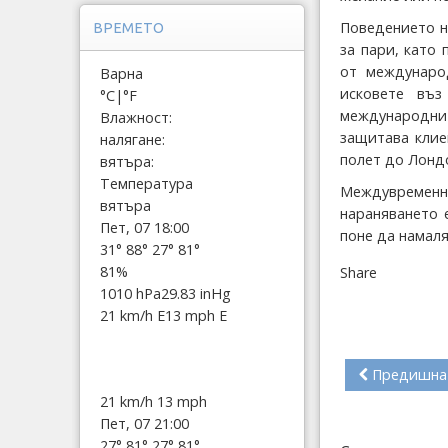
Поведението н
ВРЕМЕТО
за пари, като
от междунаро
Варна
исковете въз
°C
|
°F
международнит
Влажност:
защитава клие
налягане:
полет до Лонд
вятъра:
Температура
Междувременн
вятъра
нараняването 
Пет, 07 18:00
поне да намаля
31°
88°
27°
81°
81%
Share
1010 hPa
29.83 inHg
21 km/h E
13 mph E
Предишна
21 km/h
13 mph
Пет, 07 21:00
27°
81°
27°
81°