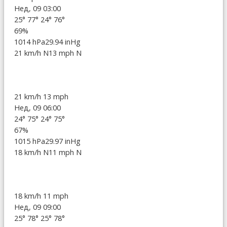
Нед, 09 03:00
25°
77°
24°
76°
69%
1014 hPa
29.94 inHg
21 km/h N
13 mph N
21 km/h
13 mph
Нед, 09 06:00
24°
75°
24°
75°
67%
1015 hPa
29.97 inHg
18 km/h N
11 mph N
18 km/h
11 mph
Нед, 09 09:00
25°
78°
25°
78°