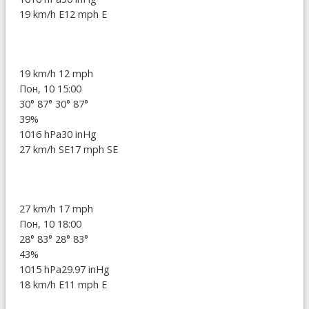
19 km/h E
12 mph E
19 km/h
12 mph
Пон, 10 15:00
30°
87°
30°
87°
39%
1016 hPa
30 inHg
27 km/h SE
17 mph SE
27 km/h
17 mph
Пон, 10 18:00
28°
83°
28°
83°
43%
1015 hPa
29.97 inHg
18 km/h E
11 mph E