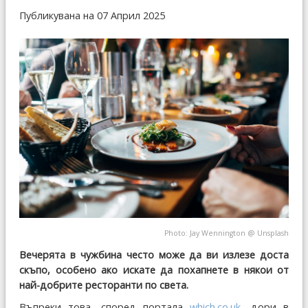
Публикувана на 07 Април 2025
Photo:
Jay Wennington
@
Unsplash
Вечерята в чужбина често може да ви излезе доста
скъпо, особено ако искате да похапнете в някои от
най-добрите ресторанти по света.
Въпреки това, според портала
which.co.uk
, дори в