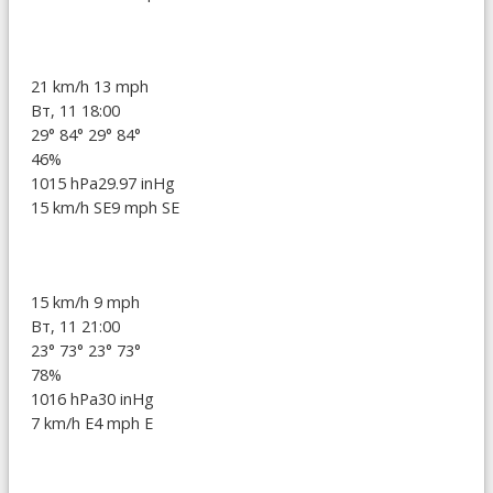
21 km/h
13 mph
Вт, 11 18:00
29°
84°
29°
84°
46%
1015 hPa
29.97 inHg
15 km/h SE
9 mph SE
15 km/h
9 mph
Вт, 11 21:00
23°
73°
23°
73°
78%
1016 hPa
30 inHg
7 km/h E
4 mph E