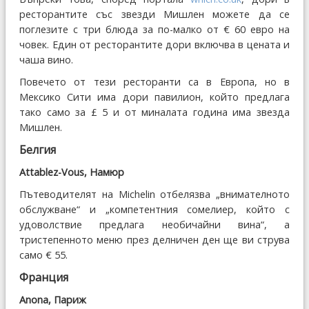
ресторантите със звезди Мишлен можете да се
поглезите с три блюда за по-малко от € 60 евро на
човек. Един от ресторантите дори включва в цената и
чаша вино.
Повечето от тези ресторанти са в Европа, но в
Мексико Сити има дори павилион, който предлага
тако само за £ 5 и от миналата година има звезда
Мишлен.
Белгия
Attablez-Vous, Намюр
Пътеводителят на Michelin отбелязва „внимателното
обслужване“ и „компетентния сомелиер, който с
удоволствие предлага необичайни вина“, а
тристепенното меню през делничен ден ще ви струва
само € 55.
Франция
Anona, Париж