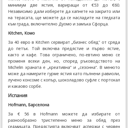
минимум две ястия, вариращи от €53 до €60.
Независимо дали изберете да хапнете на закрито или
на терасата, ще можете да се насладите на гледката
към града, включително Дуомо и замъка Сфорца.
Kitchen, Комо
За 40 евро в Kitchen сервират „бизнес обяд“ от сряда
до петък. Той включва предястие и първо ястие,
както и кафе. Това ограничено, по-евтино меню се
променя всеки ден, но, според ръководството на
Michelin храната е „креативна“ и „сезонна“. В менюто
може да намерите гурме ястия като пълнени равиоли,
лучено консоме с копър, шоколадово суфле с портокал
и какаово сорбе.
Испания
Hofmann, Барселона
За € 56 в Hofmann можете да избирате от
разнообразно тристепенно меню за обяд през
седмицата. Предястията включват аспержи с червен