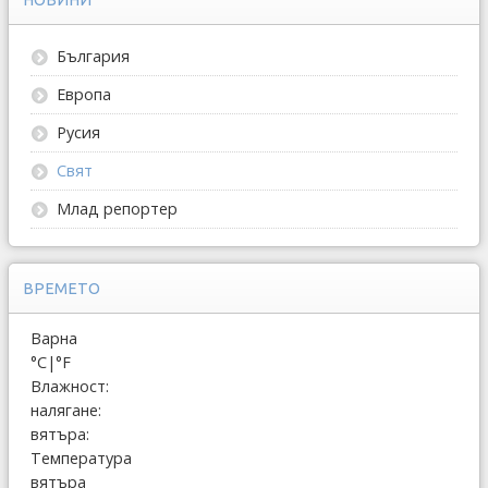
България
Европа
Русия
Свят
Млад репортер
ВРЕМЕТО
Варна
°C
|
°F
Влажност:
налягане:
вятъра:
Температура
вятъра