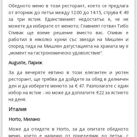
Обедното меню в този ресторант, което се предлага
от вторник до петък между 12:00 до 14:15, струва € 49
за три ястия. Единственият недостатък е, че не
можете да избирате от менюто; Главният готвач Тибо
Спивак ще вземе решение вместо вас. Спивак е
работил в няколко кухни със звезди на Мишлен и
според гида на Мишлен дегустацията на храната му е
„момент на гастрономическо удоволствие“.
Auguste, Париж
За да вечеряте евтино в този елегантен и уютен
ресторант, ще трябва да дойдете за обяд в делничен
ден и да изберете менюто за € 47. Разполагате с един
избор на ястие - но може да доплатите €22 за ястието
на деня.
Италия
Horto, Милано
Може да отидете в Horto, за да опитате обедното
меню, което е налично от понеделник до петък, с