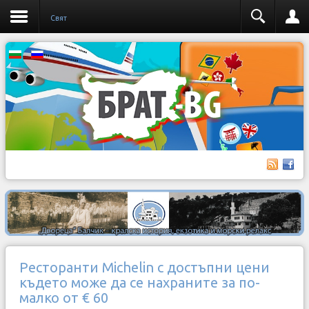
Свят
Ресторанти Michelin с достъпни цени
където може да се нахраните за по-
малко от € 60