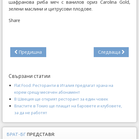
шафранова риба меч с ванилов ориз Carolina Gold,
зелени маслини и цитрусови плодове.
Share
Предишна
Следваща
Свързани статии
Flat Food: Ресторанти в Италия предлагат храна на
корем срещу месечен абонамент
В Швеция ще открият ресторант за един човек
Властите в Токио ще плащат на баровете и клубовете,
за да не работят
БРАТ-БГ
ПРЕДСТАВЯ: