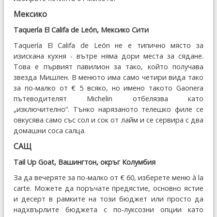
Мексико
Taquería El Califa de León, Мексико Сити
Taquería El Califa de León не е типично място за
изискана кухня - вътре няма дори места за сядане.
Това е първият павилион за тако, който получава
звезда Мишлен. В менюто има само четири вида тако
за по-малко от € 5 всяко, но имено такото Gaonera
пътеводителят Michelin отбелязва като
„изключително“. Тънко нарязаното телешко филе се
овкусява само със сол и сок от лайм и се сервира с два
домашни соса салца.
САЩ
Tail Up Goat, Вашингтон, окръг Колумбия
За да вечеряте за по-малко от € 60, изберете меню à la
carte. Можете да поръчате предястие, основно ястие
и десерт в рамките на този бюджет или просто да
надхвърлите бюджета с по-луксозни опции като