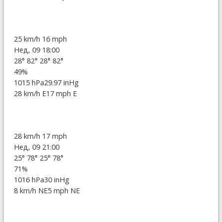
25 km/h
16 mph
Нед, 09 18:00
28°
82°
28°
82°
49%
1015 hPa
29.97 inHg
28 km/h E
17 mph E
28 km/h
17 mph
Нед, 09 21:00
25°
78°
25°
78°
71%
1016 hPa
30 inHg
8 km/h NE
5 mph NE