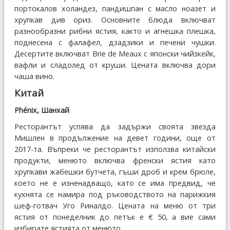
портокалов холандез, пандишпан с масло ноазет и
хрупкав див ориз. Основните блюда включват
разнообразни рибни ястия, както и агнешка плешка,
поднесена с фалафел, дзадзики и печени чушки.
Десертите включват Brie de Meaux с японски чийзкейк,
вафли и сладолед от круши. Цената включва дори
чаша вино.
Китай
Phénix, Шанхай
Ресторантът успява да задържи своята звезда
Мишлен в продължение на девет години, още от
2017-та. Въпреки че ресторантът използва китайски
продукти, менюто включва френски ястия като
хрупкави жабешки бутчета, гъши дроб и крем брюле,
което не е изненадващо, като се има предвид, че
кухнята се намира под ръководството на парижкия
шеф-готвач Уго Риналдо. Цената на меню от три
ястия от понеделник до петък е € 50, а вие сами
избирате ястията от менюто.