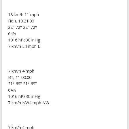
18 km/h
11 mph
Пон, 10 21:00
22°
72°
22°
72°
64%
1016 hPa
30 inHg
7 km/h E
4 mph E
7 km/h
4 mph
Вт, 11 00:00
21°
69°
21°
69°
64%
1016 hPa
30 inHg
7 km/h NW
4 mph NW
7 km/h
4 mph