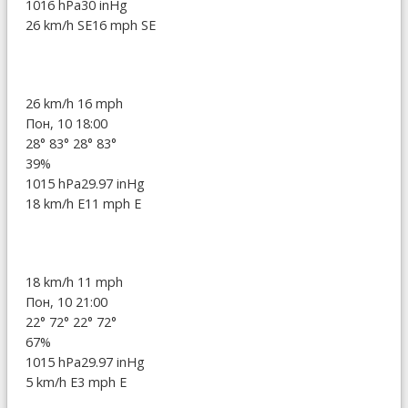
1016 hPa
30 inHg
26 km/h SE
16 mph SE
26 km/h
16 mph
Пон, 10 18:00
28°
83°
28°
83°
39%
1015 hPa
29.97 inHg
18 km/h E
11 mph E
18 km/h
11 mph
Пон, 10 21:00
22°
72°
22°
72°
67%
1015 hPa
29.97 inHg
5 km/h E
3 mph E