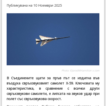
Публикувана на 10 Ноември 2025
Photo: ©JarodMHamilton x.com
В Съединените щати за пръв път се издигна във
въздуха свръхзвуковият самолет X-59. Ключовата му
характеристика, в сравнение с всички други
свръхзвукови самолети, е липсата на звуков удар при
полет със свръхзвукова скорост.