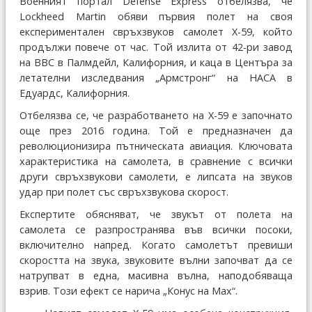
Военният портал Defense Express отбелязва, че
Lockheed Martin обяви първия полет на своя
експериментален свръхзвуков самолет X-59, който
продължи повече от час. Той излита от 42-ри завод
на ВВС в Палмдейл, Калифорния, и каца в Центъра за
летателни изследвания „Армстронг“ на НАСА в
Едуардс, Калифорния.
Отбелязва се, че разработването на X-59 е започнато
още през 2016 година. Той е предназначен да
революционизира пътническата авиация. Ключовата
характеристика на самолета, в сравнение с всички
други свръхзвукови самолети, е липсата на звуков
удар при полет със свръхзвукова скорост.
Експертите обясняват, че звукът от полета на
самолета се разпространява във всички посоки,
включително напред. Когато самолетът превиши
скоростта на звука, звуковите вълни започват да се
натрупват в една, масивна вълна, наподобяваща
взрив. Този ефект се нарича „Конус на Мах“.