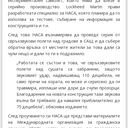
експериментален самолет, който няма да влезе в
серийно производство. Lockheed Martin прави
разработката специално за НАСА, която планира да го
използва за тестове, събиране на информация за
конструкцията и т.н.
След това НАСА възнамерява да проведе серия от
свръхзвукови полети над градове в САЩ и да събере
обратна връзка от местните жители за това дали са
чули нещо и дали то ги е подразнило.
„Работата се състои в това, че свръхзвуковите
полети над сушата са забранени, защото
звуковият удар, надвишаващ 110 децибела, не
само пречи на хората, но може и сериозно да ги
травмира, изплаши или дори да счупи прозорци.
Благодарение на новата конструкция тази звукова
вълна би трябвало да намалее приблизително до
75 децибела“, обяснява изданието.
След проучването си НАСА ще представи материалите
на Международната организация за гражданска