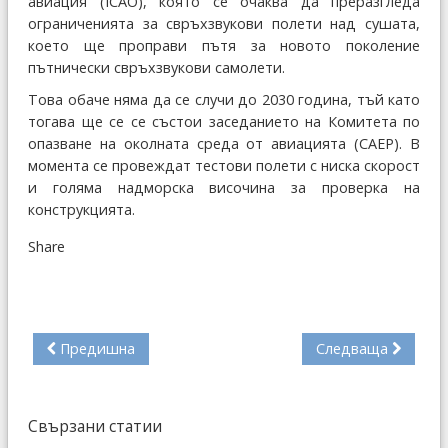
авиация (ICAO), която се очаква да преразгледа
ограниченията за свръхзвукови полети над сушата,
което ще проправи пътя за новото поколение
пътнически свръхзвукови самолети.
Това обаче няма да се случи до 2030 година, тъй като
тогава ще се се състои заседанието на Комитета по
опазване на околната среда от авиацията (CAEP). В
момента се провеждат тестови полети с ниска скорост
и голяма надморска височина за проверка на
конструкцията.
Share
Предишна
Следваща
Свързани статии