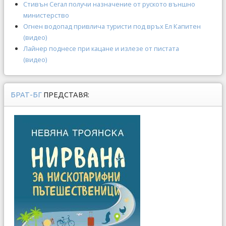
Стивън Сегал получи назначение от руското външно
министерство
Огнен водопад привлича туристи под връх Ел Капитен
(видео)
Лайнер поднесе при кацане и излезе от пистата
(видео)
БРАТ-БГ
ПРЕДСТАВЯ: