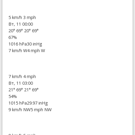
5 km/h
3 mph
Вт, 11 00:00
20°
69°
20°
69°
67%
1016 hPa
30 inHg
7 km/h W
4 mph W
7 km/h
4 mph
Вт, 11 03:00
21°
69°
21°
69°
54%
1015 hPa
29.97 inHg
9 km/h NW
5 mph NW