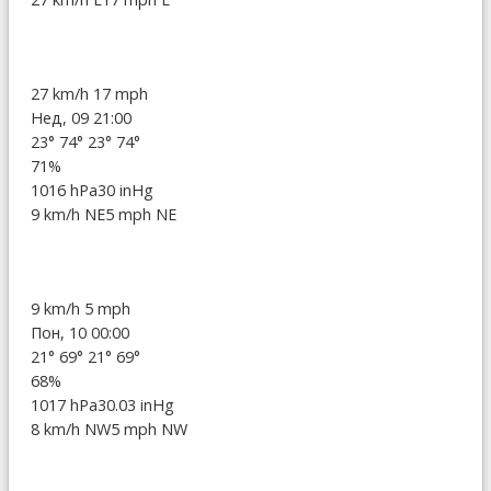
27 km/h
17 mph
Нед, 09 21:00
23°
74°
23°
74°
71%
1016 hPa
30 inHg
9 km/h NE
5 mph NE
9 km/h
5 mph
Пон, 10 00:00
21°
69°
21°
69°
68%
1017 hPa
30.03 inHg
8 km/h NW
5 mph NW