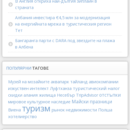
В Англия откриха най-дългия зиплайн в
страната
Албания инвестира €4,5 млн за модернизация
на енергийната мрежа в туристическия регион
Тет
Бангаранга парти с DARA под звездите на плажа
в Албена
ПОПУЛЯРНИ
ТАГОВЕ
тайланд
Музей на мозайките
аквапарк
авиокомпании
изкуствен интелект
туристический налог
Луфтханза
отстъпки
скидки
алания
жилища
Несебър
TripAdvisor
Майски празници
мировое культурное наследие
туризм
Виена
рынок недвижимости
Полша
хотелиерство