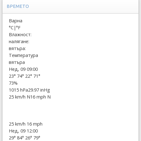
ВРЕМЕТО
Варна
°C
|
°F
Влажност:
налягане:
вятъра:
Температура
вятъра
Нед, 09 09:00
23°
74°
22°
71°
73%
1015 hPa
29.97 inHg
25 km/h N
16 mph N
25 km/h
16 mph
Нед, 09 12:00
29°
84°
26°
79°