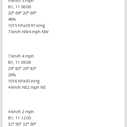
9 km/h
5 mph
Вт, 11 06:00
20°
69°
20°
69°
46%
1015 hPa
29.97 inHg
7 km/h NW
4 mph NW
7 km/h
4 mph
Вт, 11 09:00
29°
83°
29°
83°
26%
1016 hPa
30 inHg
4 km/h NE
2 mph NE
4 km/h
2 mph
Вт, 11 12:00
32°
90°
32°
90°