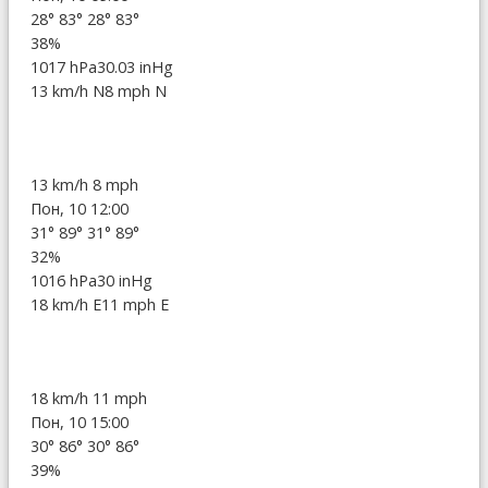
28°
83°
28°
83°
38%
1017 hPa
30.03 inHg
13 km/h N
8 mph N
13 km/h
8 mph
Пон, 10 12:00
31°
89°
31°
89°
32%
1016 hPa
30 inHg
18 km/h E
11 mph E
18 km/h
11 mph
Пон, 10 15:00
30°
86°
30°
86°
39%