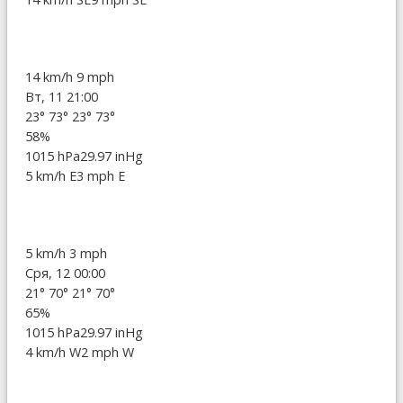
14 km/h
9 mph
Вт, 11 21:00
23°
73°
23°
73°
58%
1015 hPa
29.97 inHg
5 km/h E
3 mph E
5 km/h
3 mph
Сря, 12 00:00
21°
70°
21°
70°
65%
1015 hPa
29.97 inHg
4 km/h W
2 mph W