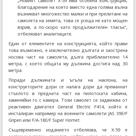
„Новият самолет X-59 има особена конструкция,
благодарение на която вместо една голяма вълна
възникват многожество малки и при прелитане на
самолета на земята, това се усеща не като мощен
взрив, а по-скоро като продължителен тласък“,
отбелязват аналитиците.
Един от елементите на конструкцията, който прави
това възможно, е изключително дългата и заострена
носова част на самолета, дълга приблизително 14
метра, с което общата му дължина достига над 30
метра.
Поради дължината и ъгъла на наклона, на
конструкторите дори се налага дори да премахнат
стъклото в предната част на пилотската кабина,
заменяйки го с камера. Този самолет се задвижва от
реактивен двигател General Electric F414, който е
инсталиран например на военните самолети JAS 39E/F
Gripen или F/A-18E/F Super Hornet.
Същевременно изданието отбелязва, че X-59 е