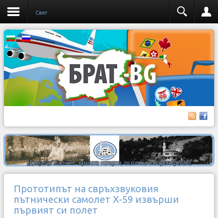
Свят
Прототипът на свръхзвуковия
пътнически самолет X-59 извърши
първият си полет