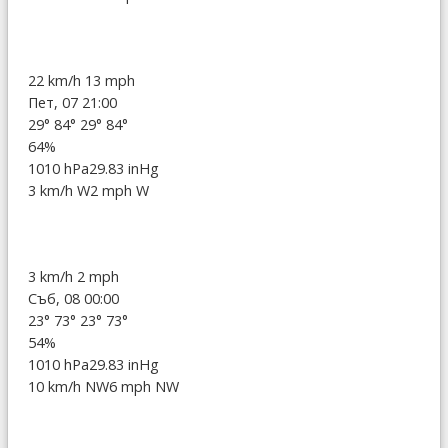
22 km/h
13 mph
Пет, 07 21:00
29°
84°
29°
84°
64%
1010 hPa
29.83 inHg
3 km/h W
2 mph W
3 km/h
2 mph
Съб, 08 00:00
23°
73°
23°
73°
54%
1010 hPa
29.83 inHg
10 km/h NW
6 mph NW