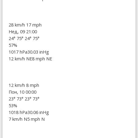
28 km/h
17 mph
Нед, 09 21:00
24°
75°
24°
75°
57%
1017 hPa
30.03 inHg
12 km/h NE
8 mph NE
12 km/h
8 mph
Пон, 10 00:00
23°
73°
23°
73°
53%
1018 hPa
30.06 inHg
7 km/h N
5 mph N