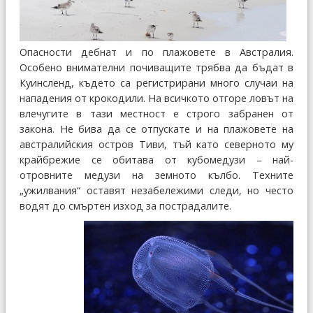
Опасности дебнат и по плажовете в Австралия.
Особено внимателни почиващите трябва да бъдат в
Куинсленд, където са регистрирани много случаи на
нападения от крокодили. На всичкото отгоре ловът на
влечугите в тази местност е строго забранен от
закона. Не бива да се отпускате и на плажовете на
австралийския остров Тиви, тъй като северното му
крайбрежие се обитава от кубомедузи – най-
отровните медузи на земното кълбо. Техните
„ужилвания“ оставят незабележими следи, но често
водят до смъртен изход за пострадалите.