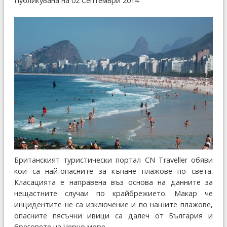
Публикувана на 02 Септември 2014
Британският туристически портал CN Traveller обяви
кои са най-опасните за къпане плажове по света.
Класацията е направена въз основа на данните за
нещастните случаи по крайбрежието. Макар че
инцидентите не са изключение и по нашите плажове,
опасните пясъчни ивици са далеч от България и
бреговете на Черно море.