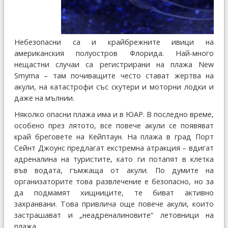
Небезопасни са и крайбрежните ивици на
американския полуостров Флорида. Най-много
нещастни случаи са регистрирани на плажа New
Smyrna – там почиващите често стават жертва на
акули, на катастрофи със скутери и моторни лодки и
даже на мълнии.
Няколко опасни плажа има и в ЮАР. В последно време,
особено през лятото, все повече акули се появяват
край бреговете на Кейптаун. На плажа в град Порт
Сейнт Джоунс предлагат екстремна атракция – вдигат
адреналина на туристите, като ги потапят в клетка
във водата, гъмжаща от акули. По думите на
организаторите това развлечение е безопасно, но за
да подмамят хищниците, те биват активно
захранвани. Това привлича още повече акули, които
застрашават и „неадреналиновите“ летовници на
плажа.