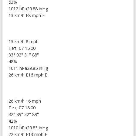
53%
1012 hPa
29.88 inHg
13 km/h E
8 mph E
13 km/h
8 mph
Пет, 07 15:00
33°
92°
31°
88°
48%
1011 hPa
29.85 inHg
26 km/h E
16 mph E
26 km/h
16 mph
Пет, 07 18:00
32°
89°
32°
89°
42%
1010 hPa
29.83 inHg
22 km/h E
13 mph E