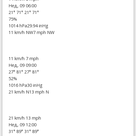
Нед, 09 06:00
21°
71°
21°
71°
75%
1014 hPa
29.94 inHg
11 km/h NW
7 mph NW
11 km/h
7 mph
Нед, 09 09:00
27°
81°
27°
81°
52%
1016 hPa
30 inHg
21 km/h N
13 mph N
21 km/h
13 mph
Нед, 09 12:00
31°
89°
31°
89°