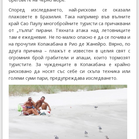
Според изследването, най-рискови се оказали
плажовете в Бразилия. Така например във вълните
край Сао Паулу многобройните туристи са причаквани
от „тълпа“ пирани. Тяхната атака над летовниците
там е ежедневие. Не по-малко опасно е да се почива и
на прочутия Копакабана в Рио де Жанейро. Вярно, по
друга причина – плажът е известен в целия свят с
огромния брой грабители и апаши, които тормозят
туристите. За чужденците в Копакабана е крайно
рисковано да носят със себе си скъпа техника или
големи суми пари, предупреждава изследването.