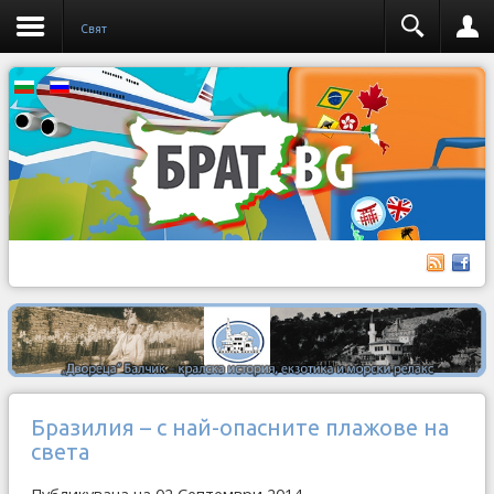
Свят
Бразилия – с най-опасните плажове на
света