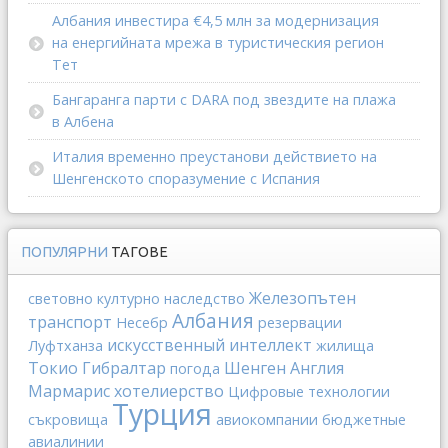
Албания инвестира €4,5 млн за модернизация
на енергийната мрежа в туристическия регион
Тет
Бангаранга парти с DARA под звездите на плажа
в Албена
Италия временно преустанови действието на
Шенгенското споразумение с Испания
ПОПУЛЯРНИ
ТАГОВЕ
Железопътен
световно културно наследство
Албания
транспорт
Несебр
резервации
искусственный интеллект
Луфтханза
жилища
Токио
Гибралтар
Шенген
Англия
погода
Мармарис
хотелиерство
Цифровые технологии
Турция
съкровища
авиокомпании
бюджетные
авиалинии