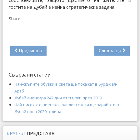
собствениците, защото щастието на жителите и
гостите на Дубай е нейна стратегическа задача.
Share
Предишна
Следваща
Свързани статии
Най-скъпите обувки в света ще покажат в Бурдж ал-
Араб
Дубай анонсира 247 дни отстъпки през 2019
Най-високото виенско колело в света ще заработи в
Дубай през 2020 година
БРАТ-БГ
ПРЕДСТАВЯ: