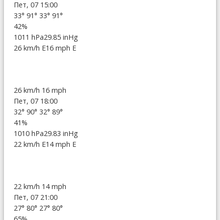
Пет, 07 15:00
33°
91°
33°
91°
42%
1011 hPa
29.85 inHg
26 km/h E
16 mph E
26 km/h
16 mph
Пет, 07 18:00
32°
90°
32°
89°
41%
1010 hPa
29.83 inHg
22 km/h E
14 mph E
22 km/h
14 mph
Пет, 07 21:00
27°
80°
27°
80°
65%