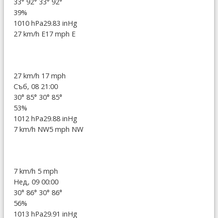
33°
92°
33°
92°
39%
1010 hPa
29.83 inHg
27 km/h E
17 mph E
27 km/h
17 mph
Съб, 08 21:00
30°
85°
30°
85°
53%
1012 hPa
29.88 inHg
7 km/h NW
5 mph NW
7 km/h
5 mph
Нед, 09 00:00
30°
86°
30°
86°
56%
1013 hPa
29.91 inHg