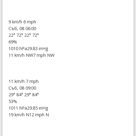
9 km/h
6 mph
Съб, 08 06:00
22°
72°
22°
72°
69%
1010 hPa
29.83 inHg
11 km/h NW
7 mph NW
11 km/h
7 mph
Съб, 08 09:00
29°
84°
29°
84°
53%
1011 hPa
29.85 inHg
19 km/h N
12 mph N