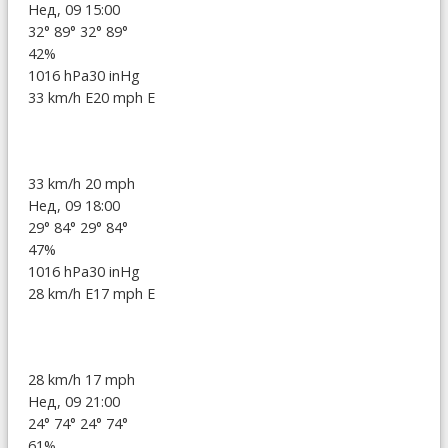
Нед, 09 15:00
32°
89°
32°
89°
42%
1016 hPa
30 inHg
33 km/h E
20 mph E
33 km/h
20 mph
Нед, 09 18:00
29°
84°
29°
84°
47%
1016 hPa
30 inHg
28 km/h E
17 mph E
28 km/h
17 mph
Нед, 09 21:00
24°
74°
24°
74°
61%