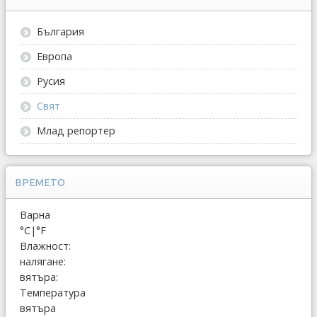
България
Европа
Русия
Свят
Млад репортер
ВРЕМЕТО
Варна
°C
|
°F
Влажност:
налягане:
вятъра:
Температура
вятъра