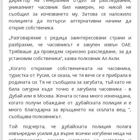
директор на Генералния отдел за разследвания,
уникалният часовник бил намерен, но никой не
съобщил за изчезването му. Затова се наложило
полицията да потърси алтернативни начини да
открие собственика.
„Разговаряхме с редица заинтересовани страни и
разбрахме, че часовникът е закупен извън ОАЕ.
Трябваше да проведем сериозно разследване, за да
установим собственика“, казва полковник Ал Ахли.
„Когато открихме собственичката на часовника,
туристка от Русия, се оказа, че тя вече се е прибрала в
родината си. Тя не съобщила за загубата, тъй като не
била сигурна къде точно е загубила часовника - в
Дубай или в Москва. Жената остана много изненадана,
когато получи обаждане от дубайската полиция и е
много благодарна за връщането на скъпата вещ ”,
съобщава полковникът.
Той подчерта, че дубайската полиция полага
извънредни усилия да върне всички изгубени неща на