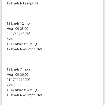
19 km/h N
12 mph N
19 km/h
12 mph
Нед, 09 03:00
24°
75°
24°
75°
67%
1013 hPa
29.91 inHg
12 km/h NW
7 mph NW
12 km/h
7 mph
Нед, 09 06:00
21°
70°
21°
70°
77%
1014 hPa
29.94 inHg
10 km/h NW
6 mph NW