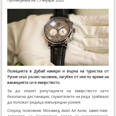
Публикувана на 15 Януари 2020
Полицията в Дубай намери и върна на туристка от
Русия скъп ръчен часовник, загубен от нея по време на
ваканцията си в емирството.
За да опазят репутацията на емирството като
безопасна дестинация, служителите на реда трябвало
да положат редица извънредни усилия.
Според полковник Мохамед Акил Ал Ахли, заместник-