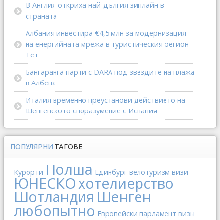
В Англия откриха най-дългия зиплайн в
страната
Албания инвестира €4,5 млн за модернизация
на енергийната мрежа в туристическия регион
Тет
Бангаранга парти с DARA под звездите на плажа
в Албена
Италия временно преустанови действието на
Шенгенското споразумение с Испания
ПОПУЛЯРНИ
ТАГОВЕ
Полша
Курорти
Единбург
велотуризм
визи
ЮНЕСКО
хотелиерство
Шотландия
Шенген
любопытно
Европейски парламент
визы