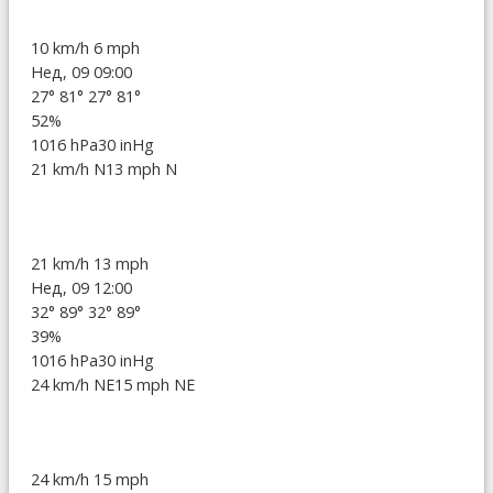
10 km/h
6 mph
Нед, 09 09:00
27°
81°
27°
81°
52%
1016 hPa
30 inHg
21 km/h N
13 mph N
21 km/h
13 mph
Нед, 09 12:00
32°
89°
32°
89°
39%
1016 hPa
30 inHg
24 km/h NE
15 mph NE
24 km/h
15 mph