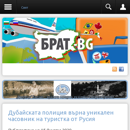
Свят
Дубайската полиция върна уникален
часовник на туристка от Русия