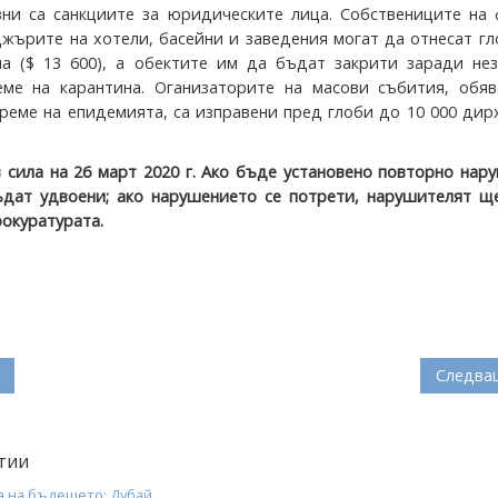
ни са санкциите за юридическите лица. Собствениците на 
джърите на хотели, басейни и заведения могат да отнесат г
а ($ 13 600), а обектите им да бъдат закрити заради нез
ме на карантина. Оганизаторите на масови събития, обяв
време на епидемията, са изправени пред глоби до 10 000 дир
в сила на 26 март 2020 г. Ако бъде установено повторно нар
дат удвоени; ако нарушението се потрети, нарушителят щ
рокуратурата.
Следва
тии
а на бъдещето: Дубай