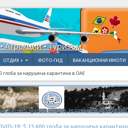
 • Атракции • Туризъм
ОТДИХ +
ФОТО-ГИД
ВАКАНЦИОННИ ИМОТИ
00 глоба за нарушена карантина в ОАЕ
VID-19: $ 13 600 глоба за нарушена карантина