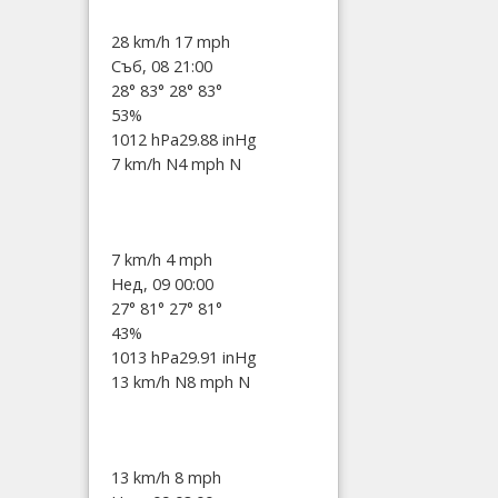
28 km/h
17 mph
Съб, 08 21:00
28°
83°
28°
83°
53%
1012 hPa
29.88 inHg
7 km/h N
4 mph N
7 km/h
4 mph
Нед, 09 00:00
27°
81°
27°
81°
43%
1013 hPa
29.91 inHg
13 km/h N
8 mph N
13 km/h
8 mph