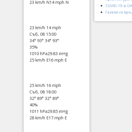
23 km/h N
14 mph N
COVID-19: в 
Газели се връ
23 km/h
14 mph
Съб, 08 15:00
34°
93°
34°
93°
35%
1010 hPa
29.83 inHg
25 km/h E
16 mph E
25 km/h
16 mph
Съб, 08 18:00
32°
89°
32°
89°
40%
1011 hPa
29.85 inHg
28 km/h E
17 mph E