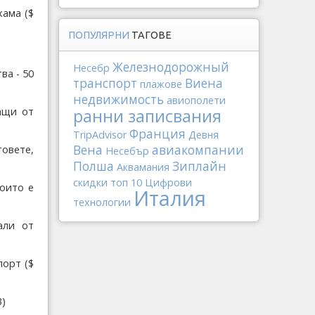
хама ($
ПОПУЛЯРНИ
ТАГОВЕ
Железнодорожный
Несебр
ва - 50
транспорт
Виена
плажове
недвижимость
авиополети
ащи от
ранни записвания
Франция
TripAdvisor
Девня
Вена
авиакомпании
овете,
Несебър
Полша
Зиплайн
Аквамания
скидки
топ 10
Цифрови
които е
Италия
технологии
али от
порт ($
3)