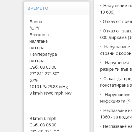
• Нарушение н
ВРЕМЕТО
13 600)
• Отказ от пре
Варна
°C
|
°F
• Отказ от зад
Влажност:
000 дирхама ($
налягане:
• Нарушаване 
вятъра:
страни с корон
Температура
вятъра
• Нарушения 
Съб, 08 03:00
разкрити във в
27°
81°
27°
80°
• Отказ да пр
57%
констатирана з
1010 hPa
29.83 inHg
9 km/h NW
6 mph NW
• Нарушаване
инфекцията ($ 
• Неспазване н
1360 - за вода
9 km/h
6 mph
Съб, 08 06:00
• Неспазване н
23°
74°
22°
71°