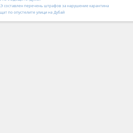
ОАЭ составлен перечень штрафов за нарушение карантина
щат по опустелите улици на Дубай