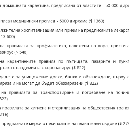
а домашната карантина, предписана от властите - 50 000 дир
дписан медицински преглед - 5000 дирхама ($ 1360)
ължителна хоспитализация или прием на предписаните лекарст
 13 600)
на правилата за профилактика, наложени на хора, пристиг
авирус ($ 548)
на карантинните правила по пътищата, пазарите и пункт
ръзка с пандемията с коронавирус ($ 822)
едадете за унищожение дрехи, багаж и обзавеждане, върху 
араза и не могат да бъдат обеззаразени ($ 822)
 на правилата за транспортиране и погребване на почин
822)
а правилата за хигиена и стерилизация на обществения транс
чите)
а предпазните мерки от екипажите на плавателни съдове ($ 27