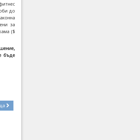
фитнес
лоби до
аконна
ени за
хама ($
ушение,
е бъде
ща