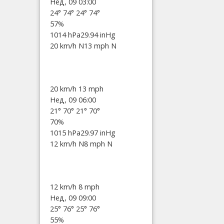
Нед, 09 03:00
24°
74°
24°
74°
57%
1014 hPa
29.94 inHg
20 km/h N
13 mph N
20 km/h
13 mph
Нед, 09 06:00
21°
70°
21°
70°
70%
1015 hPa
29.97 inHg
12 km/h N
8 mph N
12 km/h
8 mph
Нед, 09 09:00
25°
76°
25°
76°
55%