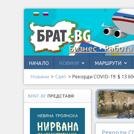
Бизнес • Работа
НАЧАЛО
НОВИНИ
МАРШРУТИ
Новини
>
Свят
>
Рекорди COVID-19: $ 13 6
БРАТ-БГ
ПРЕДСТАВЯ:
Рекорди CO