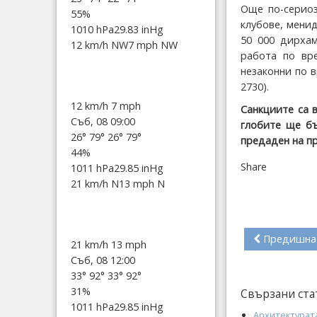
Още по-сериоз
55%
клубове, мени
1010 hPa
29.83 inHg
50 000 дирхам
12 km/h NW
7 mph NW
работа по вре
незаконни по 
2730).
12 km/h
7 mph
Санкциите са 
Съб, 08 09:00
глобите ще бъ
26°
79°
26°
79°
предаден на п
44%
Share
1011 hPa
29.85 inHg
21 km/h N
13 mph N
Предишна
21 km/h
13 mph
Съб, 08 12:00
33°
92°
33°
92°
31%
Свързани ста
1011 hPa
29.85 inHg
Архитектурат