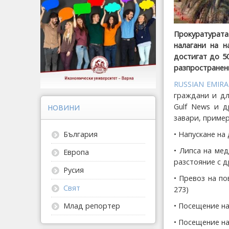
Прокуратурат
налагани на н
достигат до 5
разпространени
RUSSIAN EMIRA
граждани и дл
Gulf News и д
НОВИНИ
завари, пример
• Напускане на
България
• Липса на ме
Европа
разстояние с д
Русия
• Превоз на п
Свят
273)
• Посещение на
Млад репортер
• Посещение на