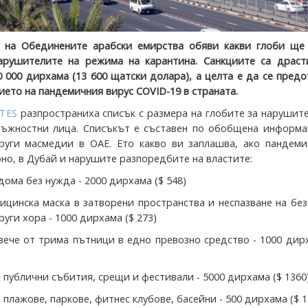
а на Обединените арабски емирства обяви какви глоби ще
арушителите на режима на карантина. Санкциите са драст
0 000 дирхама (13 600 щатски долара), а целта е да се пред
ето на пандемичния вирус COVID-19 в страната.
TES
разпространиха списък с размера на глобите за нарушит
ъжностни лица. Списъкът е съставен по обобщена информа
руги масмедии в ОАЕ. Ето какво ви заплашва, ако пандеми
но, в Дубай и нарушите разпоредбите на властите:
 дома без нужда - 2000 дирхама ($ 548)
дицинска маска в затворени пространства и неспазване на бе
руги хора - 1000 дирхама ($ 273)
овече от трима пътници в едно превозно средство - 1000 дир
 публични събития, срещи и фестивали - 5000 дирхама ($ 1360
 плажове, паркове, фитнес клубове, басейни - 500 дирхама ($ 1