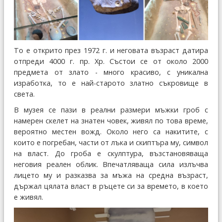
То е открито през 1972 г. и неговата възраст датира
отпреди 4000 г. пр. Хр. Състои се от около 2000
предмета от злато - много красиво, с уникална
изработка, то е най-старото златно съкровище в
света.
В музея се пази в реални размери мъжки гроб с
намерен скелет на знатен човек, живял по това време,
вероятно местен вожд. Около него са накитите, с
които е погребан, части от лъка и скиптъра му, символ
на власт. До гроба е скулптура, възстановяваща
неговия реален облик. Впечатляваща сила излъчва
лицето му и разказва за мъжа на средна възраст,
държал цялата власт в ръцете си за времето, в което
е живял.