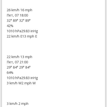
26 km/h
16 mph
Пет, 07 18:00
32°
89°
32°
89°
42%
1010 hPa
29.83 inHg
22 km/h E
13 mph E
22 km/h
13 mph
Пет, 07 21:00
29°
84°
29°
84°
64%
1010 hPa
29.83 inHg
3 km/h W
2 mph W
3 km/h
2 mph