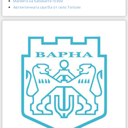
Магията на бабините гозби
Автентичната сватба от село Тополи