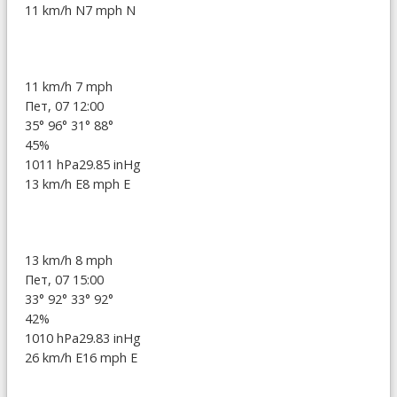
11 km/h N
7 mph N
11 km/h
7 mph
Пет, 07 12:00
35°
96°
31°
88°
45%
1011 hPa
29.85 inHg
13 km/h E
8 mph E
13 km/h
8 mph
Пет, 07 15:00
33°
92°
33°
92°
42%
1010 hPa
29.83 inHg
26 km/h E
16 mph E