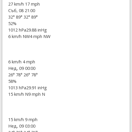
27 km/h
17 mph
Съб, 08 21:00
32°
89°
32°
89°
52%
1012 hPa
29.88 inHg
6 km/h NW
4 mph NW
6 km/h
4 mph
Нед, 09 00:00
26°
78°
26°
78°
58%
1013 hPa
29.91 inHg
15 km/h N
9 mph N
15 km/h
9 mph
Нед, 09 03:00