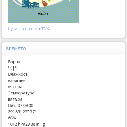
Купи с отстъпка ТУК...
ВРЕМЕТО
Варна
°C
|
°F
Влажност:
налягане:
вятъра:
Температура
вятъра
Пет, 07 09:00
29°
85°
25°
77°
68%
1012 hPa
29.88 inHg