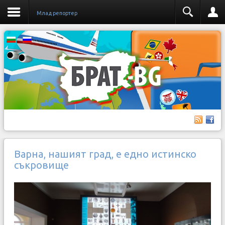
Млад репортер
Варна, нашият град, е едно истинско
съкровище