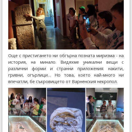
Още с пристигането ни обгърна позната миризма - на
история, на минало. Видяхме уникални вещи с
различни форми и странни приложения: накити,
гривни, огърлици… Но това, което най-много ни
впечатли, бе съкровището от Варненския некропол.