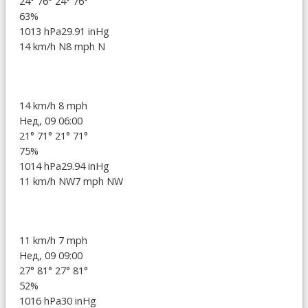
24°
76°
24°
76°
63%
1013 hPa
29.91 inHg
14 km/h N
8 mph N
14 km/h
8 mph
Нед, 09 06:00
21°
71°
21°
71°
75%
1014 hPa
29.94 inHg
11 km/h NW
7 mph NW
11 km/h
7 mph
Нед, 09 09:00
27°
81°
27°
81°
52%
1016 hPa
30 inHg