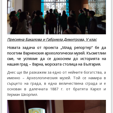
Пресияна Бакалова и Габриела Димитрова, V клас
Новата задача от проекта „Млад репортер“ бе да
посетим Варненския археологически музей. Късметлии
сме, че успяхме да се докоснем до историята на
нашия град – Варна, морската столица на България.
Днес ще Ви разкажем за едно от нейните богатства, а
именно – Археологическия музей. Той се намира в
сърцето на града, в една величествена сграда и е
основан в далечната 1887 г. от братята Карел и
Херман Шкорпил.