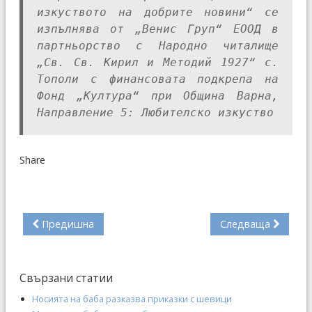
изкуството на добрите новини“ се
изпълнява от „Венис Груп“ ЕООД в
партньорство с Народно читалище
„Св. Св. Кирил и Методий 1927“ с.
Тополи с финансовата подкрепа на
Фонд „Култура“ при Община Варна,
Направление 5: Любителско изкуство
Share
Предишна
Следваща
Свързани статии
Носията на баба разказва приказки с шевици