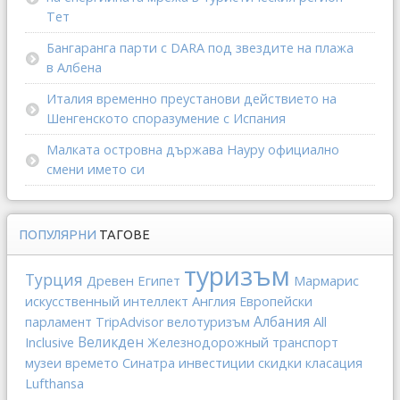
Тет
Бангаранга парти с DARA под звездите на плажа
в Албена
Италия временно преустанови действието на
Шенгенското споразумение с Испания
Малката островна държава Науру официално
смени името си
ПОПУЛЯРНИ
ТАГОВЕ
туризъм
Турция
Древен Египет
Мармарис
искусственный интеллект
Англия
Европейски
Албания
All
парламент
TripAdvisor
велотуризъм
Inclusive
Великден
Железнодорожный транспорт
инвестиции
музеи
времето
Синатра
скидки
класация
Lufthansa