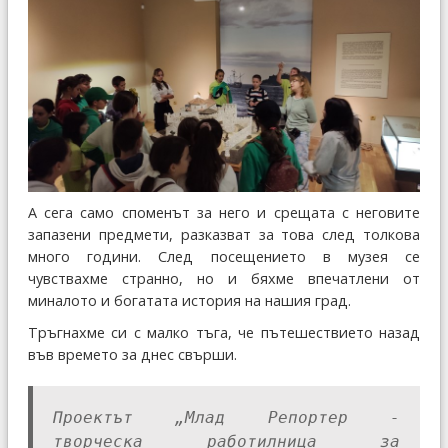
А сега само споменът за него и срещата с неговите
запазени предмети, разказват за това след толкова
много години. След посещението в музея се
чувствахме странно, но и бяхме впечатлени от
миналото и богатата история на нашия град.
Тръгнахме си с малко тъга, че пътешествието назад
във времето за днес свърши.
Проектът „Млад Репортер -
творческа работилница за