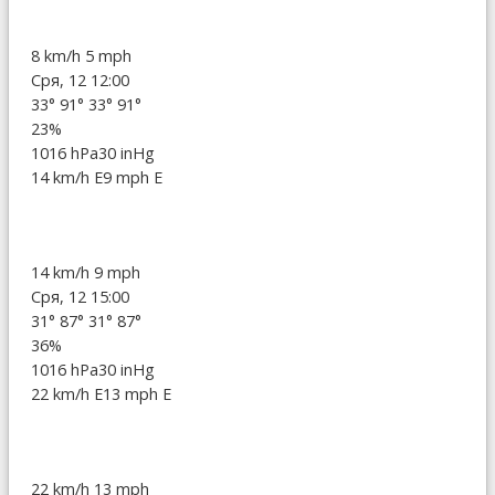
8 km/h
5 mph
Сря, 12 12:00
33°
91°
33°
91°
23%
1016 hPa
30 inHg
14 km/h E
9 mph E
14 km/h
9 mph
Сря, 12 15:00
31°
87°
31°
87°
36%
1016 hPa
30 inHg
22 km/h E
13 mph E
22 km/h
13 mph