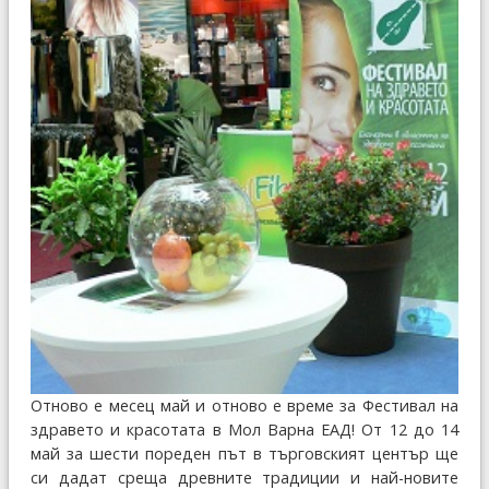
Отново е месец май и отново е време за Фестивал на
здравето и красотата в Мол Варна ЕАД! От 12 до 14
май за шести пореден път в търговският център ще
си дадат среща древните традиции и най-новите