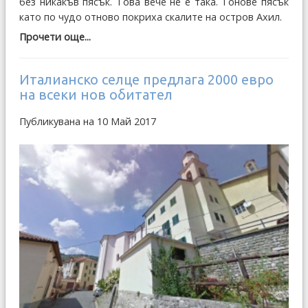
без никакъв пясък. Това вече не е така. Тонове пясък
като по чудо отново покриха скалите на остров Ахил.
Прочети още...
Италианско селце предлага 2000 евро
на всеки нов обитател
Публикувана на 10 Май 2017