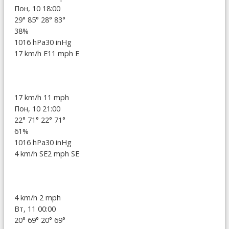
Пон, 10 18:00
29°
85°
28°
83°
38%
1016 hPa
30 inHg
17 km/h E
11 mph E
17 km/h
11 mph
Пон, 10 21:00
22°
71°
22°
71°
61%
1016 hPa
30 inHg
4 km/h SE
2 mph SE
4 km/h
2 mph
Вт, 11 00:00
20°
69°
20°
69°