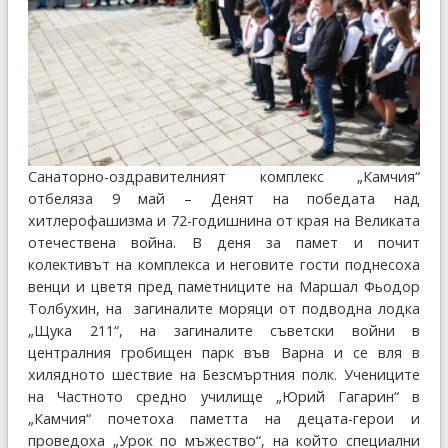
Санаторно-оздравителният комплекс „Камчия“
отбеляза 9 май – Денят на победата над
хитлерофашизма и 72-годишнина от края на Великата
отечествена война. В деня за памет и почит
колективът на комплекса и неговите гости поднесоха
венци и цветя пред паметниците на Маршал Фьодор
Толбухин, на загиналите моряци от подводна лодка
„Щука 211“, на загиналите съветски войни в
централния гробищен парк във Варна и се вля в
хилядното шествие на Безсмъртния полк. Учениците
на Частното средно училище „Юрий Гагарин“ в
„Камчия“ почетоха паметта на децата-герои и
проведоха „Урок по мъжество“, на който специални