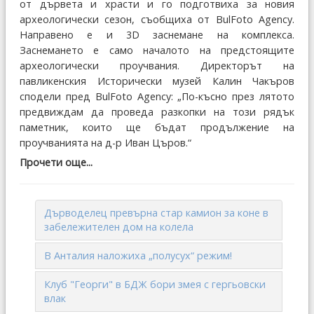
от дървета и храсти и го подготвиха за новия
археологически сезон, съобщиха от BulFoto Agency.
Направено е и 3D заснемане на комплекса.
Заснемането е само началото на предстоящите
археологически проучвания. Директорът на
павликенския Исторически музей Калин Чакъров
сподели пред BulFoto Agency: „По-късно през лятото
предвиждам да проведа разкопки на този рядък
паметник, които ще бъдат продължение на
проучванията на д-р Иван Църов.“
Прочети още...
Дърводелец превърна стар камион за коне в
забележителен дом на колела
В Анталия наложиха „полусух“ режим!
Клуб "Георги" в БДЖ бори змея с гергьовски
влак