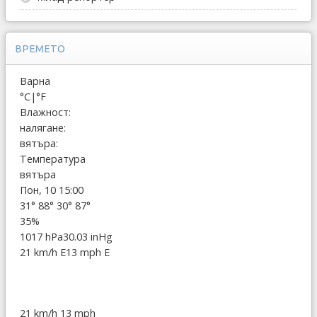
ВРЕМЕТО
Варна
°C
|
°F
Влажност:
налягане:
вятъра:
Температура
вятъра
Пон, 10 15:00
31°
88°
30°
87°
35%
1017 hPa
30.03 inHg
21 km/h E
13 mph E
21 km/h
13 mph