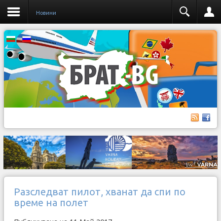
Новини
Разследват пилот, хванат да спи по
време на полет