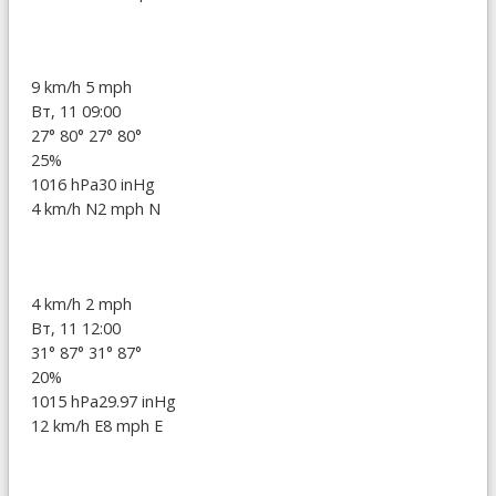
9 km/h
5 mph
Вт, 11 09:00
27°
80°
27°
80°
25%
1016 hPa
30 inHg
4 km/h N
2 mph N
4 km/h
2 mph
Вт, 11 12:00
31°
87°
31°
87°
20%
1015 hPa
29.97 inHg
12 km/h E
8 mph E