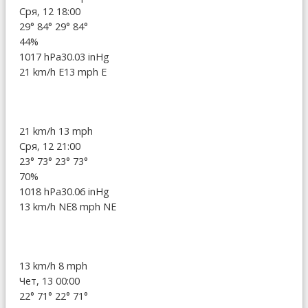
Сря, 12 18:00
29°
84°
29°
84°
44%
1017 hPa
30.03 inHg
21 km/h E
13 mph E
21 km/h
13 mph
Сря, 12 21:00
23°
73°
23°
73°
70%
1018 hPa
30.06 inHg
13 km/h NE
8 mph NE
13 km/h
8 mph
Чет, 13 00:00
22°
71°
22°
71°