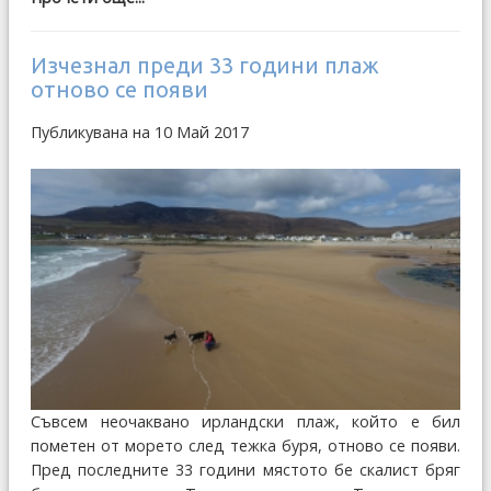
Изчезнал преди 33 години плаж
отново се появи
Публикувана на 10 Май 2017
Съвсем неочаквано ирландски плаж, който е бил
пометен от морето след тежка буря, отново се появи.
Пред последните 33 години мястото бе скалист бряг