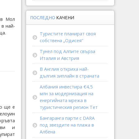
ПОСЛЕДНО
КАЧЕНИ
 в Мол
 в най-
ца.
Туристите планират своя
собствена „Одисея“
Тунел под Алпите свърза
Италия и Австрия
В Англия откриха най-
дългия зиплайн в страната
Албания инвестира €4,5
млн за модернизация на
енергийната мрежа в
о ще е
туристическия регион Тет
елоуин
Бангаранга парти с DARA
кръвта
под звездите на плажа в
ови и
Албена
упират