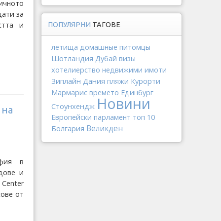
ичното
дати за
стта и
ПОПУЛЯРНИ
ТАГОВЕ
летища
домашные питомцы
Шотландия
Дубай
визы
хотелиерство
недвижими имоти
Зиплайн
Дания
пляжи
Курорти
Мармарис
времето
Единбург
Новини
Стоунхендж
 на
Европейски парламент
топ 10
Болгария
Великден
фия в
дове и
 Center
сове от