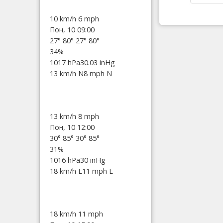
10 km/h
6 mph
Пон, 10 09:00
27°
80°
27°
80°
34%
1017 hPa
30.03 inHg
13 km/h N
8 mph N
13 km/h
8 mph
Пон, 10 12:00
30°
85°
30°
85°
31%
1016 hPa
30 inHg
18 km/h E
11 mph E
18 km/h
11 mph