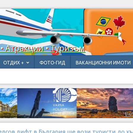
 • Атракции • Туризъм
ОТДИХ +
ФОТО-ГИД
ВАКАНЦИОННИ ИМОТИ
лсов лифт в България ще вози туристи до х