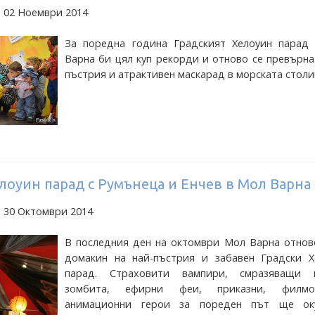
а 02 Ноември 2014
За поредна година Градският Хелоуин парад
Варна би цял куп рекорди и отново се превърна
пъстрия и атрактивен маскарад в морската столи
лоуин парад с Румънеца и Енчев в Мол Варна
а 30 Октомври 2014
В последния ден на октомври Мол Варна отнов
домакин на най-пъстрия и забавен Градски Х
парад. Страховити вампири, смразяващи 
зомбита, ефирни феи, приказни, филм
анимационни герои за пореден път ще ок