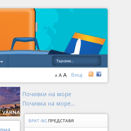
A
Вход
A
A
Почивки на море
Почивка на море...
БРАТ-BG
ПРЕДСТАВЯ
ълма