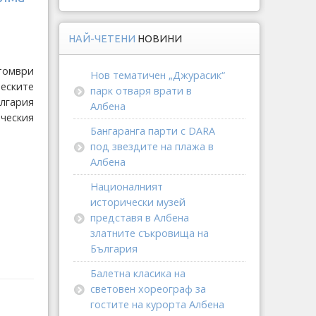
НАЙ-ЧЕТЕНИ
НОВИНИ
томври
Нов тематичен „Джурасик“
ческите
парк отваря врати в
ългария
Албена
ческия
Бангаранга парти с DARA
под звездите на плажа в
Албена
Националният
исторически музей
представя в Албена
златните съкровища на
България
Балетна класика на
световен хореограф за
гостите на курорта Албена