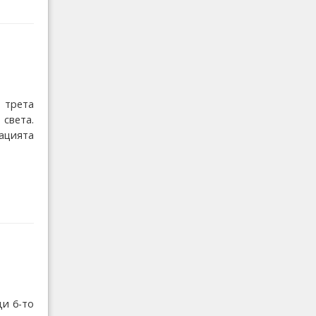
 трета
 света.
ацията
ди 6-то