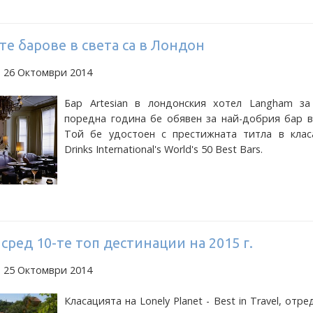
е барове в света са в Лондон
а 26 Октомври 2014
Бар Artesian в лондонския хотел Langham за
поредна година бе обявен за най-добрия бар в
Той бе удостоен с престижната титла в клас
Drinks International's World's 50 Best Bars.
сред 10-те топ дестинации на 2015 г.
а 25 Октомври 2014
Класацията на Lonely Planet - Best in Travel, отре