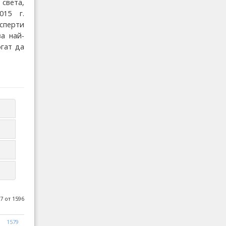
света,
015 г.
ксперти
а най-
гат да
7 от 1596
1579
1580
1581
Следваща
Край