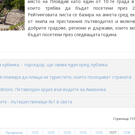
място на Пловдив като един от 10-те града в 
които трябва да бъдат посетени през 2
Рейтинговата листа се базира на анкета сред е
от екипа на престижния пътеводител и включв
добрите градове, региони и държави, които мо
бъдат посетени през следващата година.
 кубинка – торседор, ще свива пури пред публика
 планира да плаща на туристите, които посещават страната
ditions: Петзвезден круиз във водите на Амазонка
те - пътешественици №1 в света
Страница 157
Предишна
1572
1573
1574
1575
1576
1577
1578