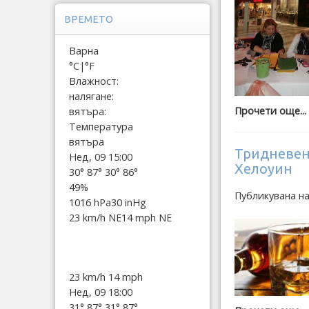
ВРЕМЕТО
Варна
°C
|
°F
Влажност:
налягане:
Прочети още...
вятъра:
Температура
вятъра
Тридневен 
Нед, 09 15:00
Хелоуин
30°
87°
30°
86°
49%
Публикувана н
1016 hPa
30 inHg
23 km/h NE
14 mph NE
23 km/h
14 mph
Нед, 09 18:00
31°
87°
31°
87°