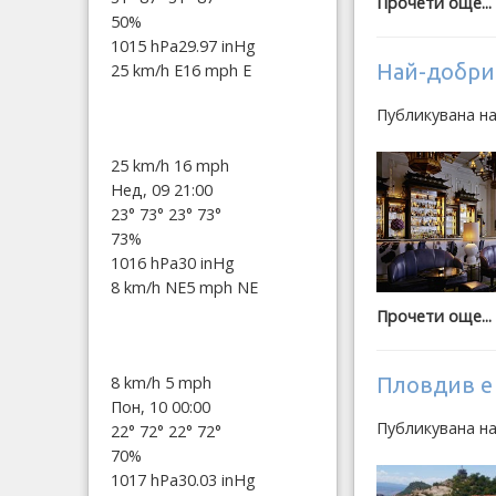
Прочети още...
50%
1015 hPa
29.97 inHg
Най-добрит
25 km/h E
16 mph E
Публикувана н
25 km/h
16 mph
Нед, 09 21:00
23°
73°
23°
73°
73%
1016 hPa
30 inHg
8 km/h NE
5 mph NE
Прочети още...
Пловдив е 
8 km/h
5 mph
Пон, 10 00:00
Публикувана н
22°
72°
22°
72°
70%
1017 hPa
30.03 inHg