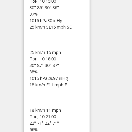
Пон, 10 15:00
30°
86°
30°
86°
37%
1016 hPa
30 inHg
25 km/h SE
15 mph SE
25 km/h
15 mph
Пон, 10 18:00
30°
87°
30°
87°
38%
1015 hPa
29.97 inHg
18 km/h E
11 mph E
18 km/h
11 mph
Пон, 10 21:00
22°
71°
22°
71°
66%