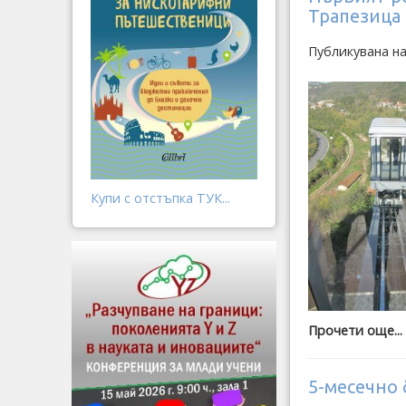
Трапезица
Публикувана н
Купи с отстъпка ТУК...
Прочети още...
5-месечно 