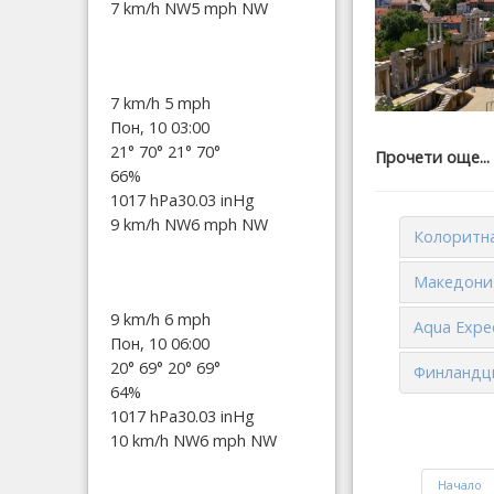
7 km/h NW
5 mph NW
7 km/h
5 mph
Пон, 10 03:00
21°
70°
21°
70°
Прочети още...
66%
1017 hPa
30.03 inHg
9 km/h NW
6 mph NW
Колоритна
Македония
9 km/h
6 mph
Aqua Expe
Пон, 10 06:00
20°
69°
20°
69°
Финландци
64%
1017 hPa
30.03 inHg
10 km/h NW
6 mph NW
Начало