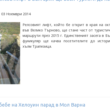
а 03 Ноември 2014
Релсовият лифт, който бе открит в края на ок
във Велико Търново, ще стане част от туристи
маршрути през 2015 г. Единственият засега в Б
фуникуляр ще качва посетителите до истори
хълм Трапезица.
бебе на Хелоуин парад в Мол Варна