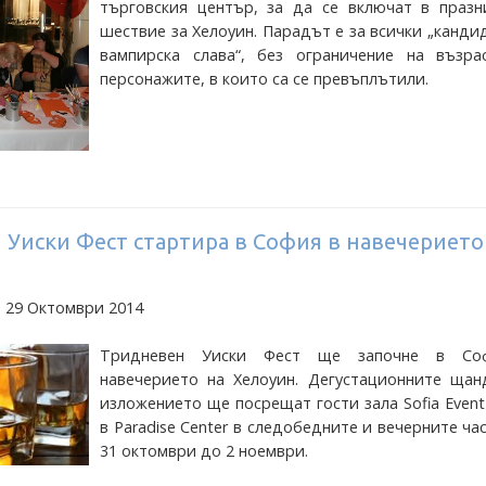
търговския център, за да се включат в празн
шествие за Хелоуин. Парадът е за всички „канди
вампирска слава“, без ограничение на възра
персонажите, в които са се превъплътили.
Уиски Фест стартира в София в навечерието
а 29 Октомври 2014
Тридневен Уиски Фест ще започне в Со
навечерието на Хелоуин. Дегустационните щан
изложението ще посрещат гости зала Sofia Event
в Paradise Center в следобедните и вечерните ча
31 октомври до 2 ноември.