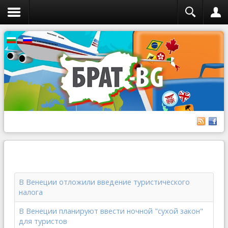
В Венеции отложили введение туристического
налога
В Венеции планируют ввести ночной "сухой закон"
для туристов