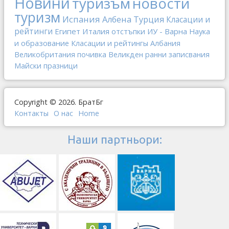
Новини
туризъм
новости
туризм
Испания
Албена
Турция
Класации и
рейтинги
Египет
Италия
отстъпки
ИУ - Варна
Наука
и образование
Класации и рейтингы
Албания
Великобритания
почивка
Великден
ранни записвания
Майски празници
Copyright © 2026. БратБг
Контакты
О наc
Home
Наши партньори: