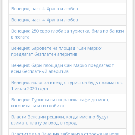
Венеция, част 4: Храна и любов
Венеция, част 4: Храна и любов
Венеция: 250 евро глоба за туристка, била по бански
в жегата
Венеция: Баровете на площад “Сан Марко”
предлагат безплатен аперитив
Венеция: бары площади Сан-Марко предлагают
всем бесплатный аперитив
Венеция: налог за въезд с туристов будут взимать с
1 июля 2020 года
Венеция: Туристи си направиха кафе до мост,
изгониха ги и ги глобиха
Власти Венеции решили, когда именно будут
взимать плату за вход в город
Властите във Венеция забраниха строежа на нови