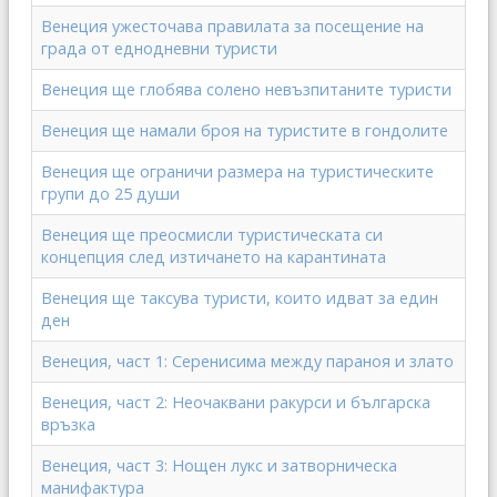
Венеция ужесточава правилата за посещение на
града от еднодневни туристи
Венеция ще глобява солено невъзпитаните туристи
Венеция ще намали броя на туристите в гондолите
Венеция ще ограничи размера на туристическите
групи до 25 души
Венеция ще преосмисли туристическата си
концепция след изтичането на карантината
Венеция ще таксува туристи, които идват за един
ден
Венеция, част 1: Серенисима между параноя и злато
Венеция, част 2: Неочаквани ракурси и българска
връзка
Венеция, част 3: Нощен лукс и затворническа
манифактура