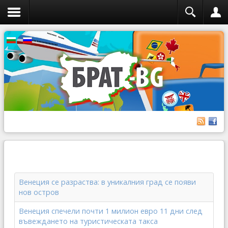
Венеция се разраства: в уникалния град се появи
нов остров
Венеция спечели почти 1 милион евро 11 дни след
въвеждането на туристическата такса