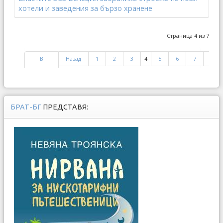
хотели и заведения за бързо хранене
Страница 4 из 7
В
Назад
1
2
3
4
5
6
7
Впе
начало
БРАТ-БГ
ПРЕДСТАВЯ: