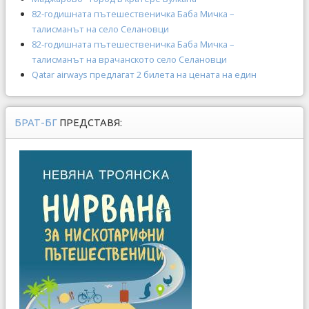
82-годишната пътешественичка Баба Мичка –
талисманът на село Селановци
82-годишната пътешественичка Баба Мичка –
талисманът на врачанското село Селановци
Qatar airways предлагат 2 билета на цената на един
БРАТ-БГ
ПРЕДСТАВЯ: