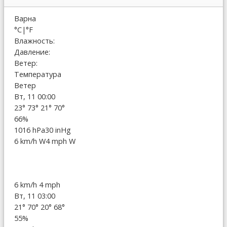
Варна
°C
|
°F
Влажность:
Давление:
Ветер:
Температура
Ветер
Вт, 11 00:00
23°
73°
21°
70°
66%
1016 hPa
30 inHg
6 km/h W
4 mph W
6 km/h
4 mph
Вт, 11 03:00
21°
70°
20°
68°
55%