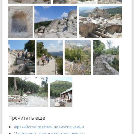
Прочитать ещё
Фракийское святилище Глухие камни
Маджарово - город в кратере вулкана