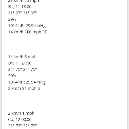
21 km/h
13 mph
Вт, 11 18:00
31°
87°
31°
87°
29%
1014 hPa
29.94 inHg
14 km/h SE
8 mph SE
14 km/h
8 mph
Вт, 11 21:00
24°
75°
24°
75°
50%
1014 hPa
29.94 inHg
2 km/h S
1 mph S
2 km/h
1 mph
Ср, 12 00:00
22°
72°
22°
72°