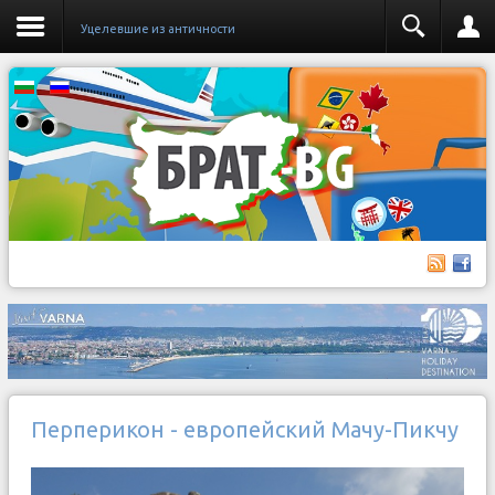
Уцелевшие из античности
Перперикон - европейский Мачу-Пикчу