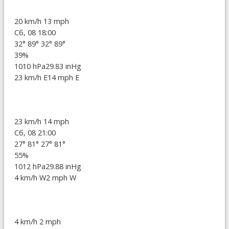
20 km/h
13 mph
Сб, 08 18:00
32°
89°
32°
89°
39%
1010 hPa
29.83 inHg
23 km/h E
14 mph E
23 km/h
14 mph
Сб, 08 21:00
27°
81°
27°
81°
55%
1012 hPa
29.88 inHg
4 km/h W
2 mph W
4 km/h
2 mph