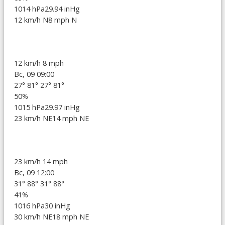
1014 hPa
29.94 inHg
12 km/h N
8 mph N
12 km/h
8 mph
Вс, 09 09:00
27°
81°
27°
81°
50%
1015 hPa
29.97 inHg
23 km/h NE
14 mph NE
23 km/h
14 mph
Вс, 09 12:00
31°
88°
31°
88°
41%
1016 hPa
30 inHg
30 km/h NE
18 mph NE