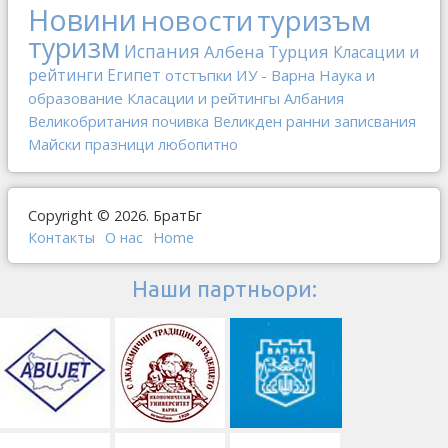
Новини
новости
туризъм
туризм
Испания
Албена
Турция
Класации и
рейтинги
Египет
отстъпки
ИУ - Варна
Наука и
образование
Класации и рейтингы
Албания
Великобритания
почивка
Великден
ранни записвания
Майски празници
любопитно
Copyright © 2026. БратБг
Контакты
О наc
Home
Наши партньори: