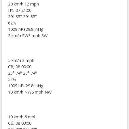
20 km/h
12 mph
Пт, 07 21:00
29°
85°
29°
85°
62%
1009 hPa
29.8 inHg
5 km/h SW
3 mph SW
5 km/h
3 mph
Сб, 08 00:00
23°
74°
23°
74°
52%
1009 hPa
29.8 inHg
10 km/h NW
6 mph NW
10 km/h
6 mph
Сб, 08 03:00