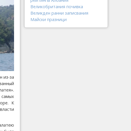
рейтингы
Албания
Великобритания
почивка
Великден
ранни записвания
Майски празници
н из-за
ованный
атея».
 самых
оре. К
власти
алатею