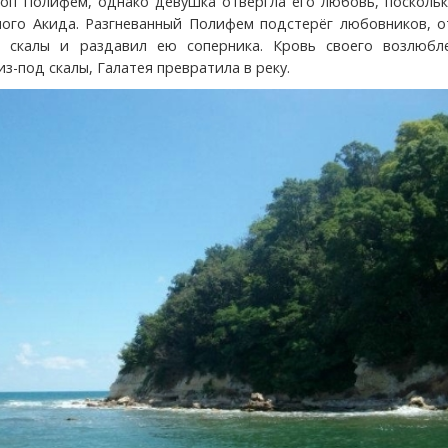
оп Полифем, однако девушка отвергла его любовь, поскольк
ого Акида. Разгневанный Полифем подстерёг любовников, о
к скалы и раздавил ею соперника. Кровь своего возлюбле
из-под скалы, Галатея превратила в реку.