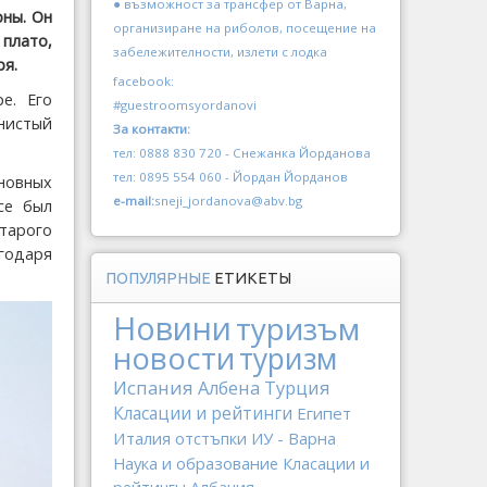
● възможност за трансфер от Варна,
рны. Он
организиране на риболов, посещение на
плато,
забележителности, излети с лодка
ря.
facebook:
е. Его
#guestroomsyordanovi
нистый
За контакти:
тел: 0888 830 720 - Снежанка Йорданова
тел: 0895 554 060 - Йордан Йорданов
новных
e-mail:
sneji_jordanova@abv.bg
се был
старого
агодаря
ПОПУЛЯРНЫЕ
ЕТИКЕТЫ
Новини
туризъм
новости
туризм
Испания
Албена
Турция
Класации и рейтинги
Египет
Италия
отстъпки
ИУ - Варна
Наука и образование
Класации и