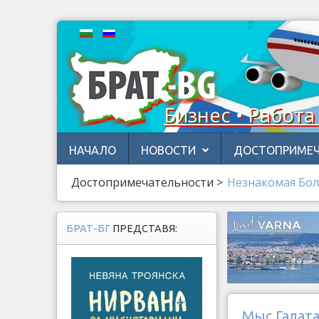
Бизнес • Работа
НАЧАЛО
НОВОСТИ
ДОСТОПРИМЕЧ
Достопримечательности
>
Незнакомая Бол
БРАТ-БГ
ПРЕДСТАВЯ:
Мыс Галат