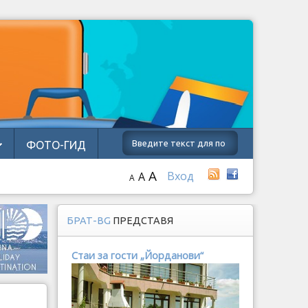
ФОТО-ГИД
A
Вход
A
A
БРАТ-BG
ПРЕДСТАВЯ
Стаи за гости „Йорданови“