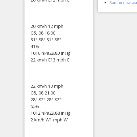
Башня с часа
20 km/h
12 mph
Сб, 08 18:00
31°
88°
31°
88°
41%
1010 hPa
29.83 inHg
22 km/h E
13 mph E
22 km/h
13 mph
Сб, 08 21:00
28°
82°
28°
82°
55%
1012 hPa
29.88 inHg
2 km/h W
1 mph W