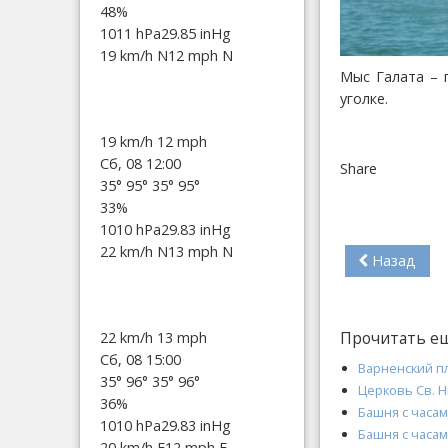
48%
1011 hPa
29.85 inHg
19 km/h N
12 mph N
Мыс Галата – 
уголке.
19 km/h
12 mph
Сб, 08 12:00
Share
35°
95°
35°
95°
33%
1010 hPa
29.83 inHg
22 km/h N
13 mph N
Назад
Прочитать е
22 km/h
13 mph
Сб, 08 15:00
Варненский п
35°
96°
35°
96°
Церковь Св. Н
36%
Башня с часа
1010 hPa
29.83 inHg
Башня с часа
20 km/h E
12 mph E