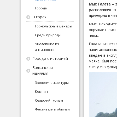
Мыс Галата – 
Города
расположен в
примерно в чет
В горах
Мыс находитс
Горнолыжные центры
окружает лист
Среди природы
пляж.
Галата извест
Уцелевшие из
навигационны
античности
введён в экспл
Города с историей
маяка, был по
свету его фона
Балканская
идиллия
Экологические туры
Кемпинг
Сельский туризм
Фестивали и обычаи