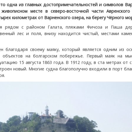
это одна из главных достопримечательностей и символов Ва
 живописном месте в северо-восточной части Авренского 
ырех километрах от Варненского озера, на берегу Чёрного мо
я рядом с районом Галата, пляжами Фичоза и Паша дер
венный лес и поля, внизу находится чистый, местами каме
ен благодаря своему маяку, который является одним из ос
х объектов на болгарском побережье. Первый маяк на мы
уатацию 15 августа 1863 года. В 1912 году, в ста метрах от 
строен новый. Многие судна благополучно входили в порт бл
ря.