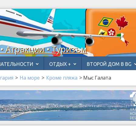
 • Атракции • Туризъм
АТЕЛЬНОСТИ
ОТДЫХ +
ВТОРОЙ ДОМ В BG
гария
>
На море
>
Кроме пляжа
>
Мыс Галата
а