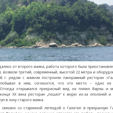
далеко от второго маяка, работа которого была приостановле
й, возвели третий, современный, высотой 22 метра и оборуд
8 г. рядом с маяком построили панорамный ресторан «Гал
побывал в нем, согласится, что это место – одно из
 Отсюда открывался прекрасный вид на пляжи Варны и м
конце ХХ века ресторан „пошёл“ к морю из-за оползней и 
уп в зону старого маяка.
 связано со старинной легендой о Галатее: в прекрасную Г