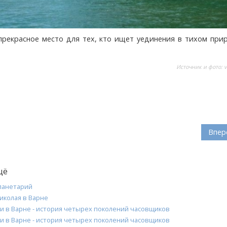
прекрасное место для тех, кто ищет уединения в тихом при
Источник и фото:
v
Впер
щё
ланетарий
иколая в Варне
ми в Варне - история четырех поколений часовщиков
ми в Варне - история четырех поколений часовщиков