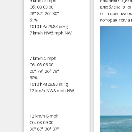
влюбился цикл
9 km/h
5 mph
влюблена в юн
Сб, 08 03:00
от горы кусо
28°
82°
26°
80°
которая текла 
61%
1010 hPa
29.83 inHg
7 km/h NW
5 mph NW
7 km/h
5 mph
Сб, 08 06:00
26°
79°
26°
79°
60%
1010 hPa
29.83 inHg
12 km/h NW
8 mph NW
12 km/h
8 mph
Сб, 08 09:00
30°
87°
30°
87°