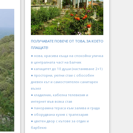
ПОЛУЧАВАТЕ ПОВЕЧЕ ОТ ТОВА, ЗА КОЕТО
ПЛАЩАТЕ!
● нова, красива къща на спокойна уличка
в централната част на Балчик
● капацитет до 10 души (настаняване 2+1)
● просторни, уютни стаи с обособен
дневен кът и самостоятелен санитарен
възел
● хладилник, кабелна телевизия и
интернет във всяка стая
● панорамна тераса към залива и града
● оборудвана кухня с трапезария
● цветен двор с кътове за отдих и
барбекю