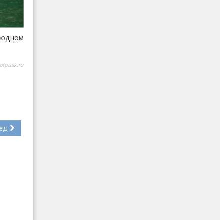
родном
otpusk.ru
ед