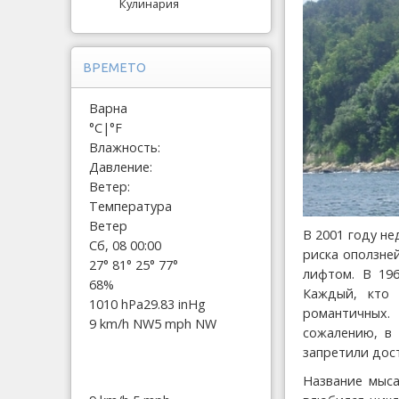
Кулинария
ВРЕМЕТО
Варна
°C
|
°F
Влажность:
Давление:
Ветер:
Температура
Ветер
В 2001 году не
Сб, 08 00:00
риска оползне
27°
81°
25°
77°
лифтом. В 196
68%
Каждый, кто 
1010 hPa
29.83 inHg
романтичных.
9 km/h NW
5 mph NW
сожалению, в 
запретили дост
Название мыса