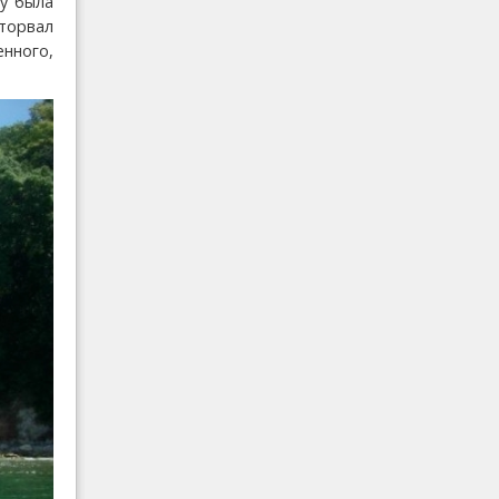
у была
торвал
нного,