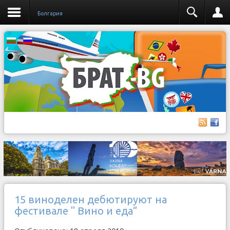
Бoлгария
15 виноделен дебютируют на
фестивале " Вино и еда“