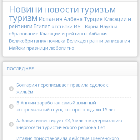
Новини
новости
туризъм
туризм
Испания
Албена
Турция
Класации и
рейтинги
Египет
отстъпки
ИУ - Варна
Наука и
образование
Класации и рейтингы
Албания
Великобритания
почивка
Великден
ранни записвания
Майски празници
любопитно
ПОСЛЕДНЕЕ
Болгария переписывает правила сделок с
жильём
В Англии заработал самый длинный
экстремальный спуск, которого ждали 15 лет
Албания инвестирует €4,5 млн в модернизацию
энергосети туристического региона Тет
Италия приостановила действие Шенгенского