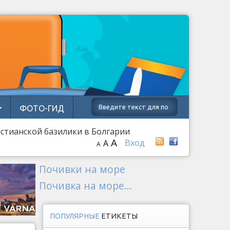
ФОТО-ГИД
истианской базилики в Болгарии
A
Вход
A
A
Почивки на море
Почивка на море...
ПОПУЛЯРНЫЕ
ЕТИКЕТЫ