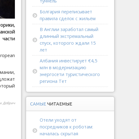
туннель
Болгария переписывает
правила сделок с жильём
орики,
В Англии заработал самый
анской
длинный экстремальный
 части
спуск, которого ждали 15
лет
ropean
Албания инвестирует €4,5
млн в модернизацию
рмании,
энергосети туристического
дложат
региона Тет
который
ик Добрич
САМЫЕ
ЧИТАЕМЫЕ
Отели уходят от
посредников к роботам:
началась скрытая