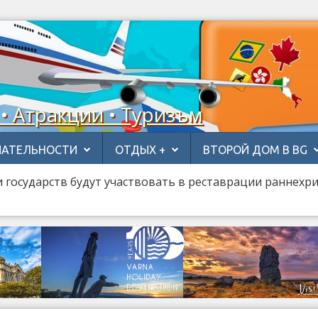
 • Атракции • Туризъм
АТЕЛЬНОСТИ
ОТДЫХ +
ВТОРОЙ ДОМ В BG
 государств будут участвовать в реставрации раннехр