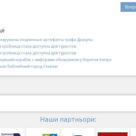
Впер
щё
бнаружены подлинные артефакты графа Дракулы
 гробница стала доступна для туристов
 гробница стала доступна для туристов
нувший корабль с амфорами обнаружили у берегов Кипра
шли библейский город Секелаг
Наши партньори: