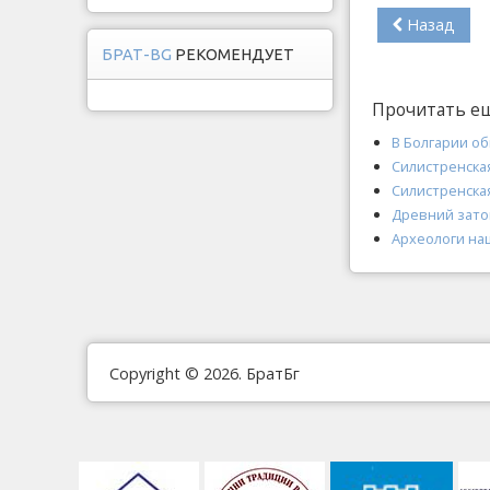
Назад
БРАТ-BG
РЕКОМЕНДУЕТ
Прочитать е
В Болгарии о
Силистренская
Силистренская
Древний зато
Археологи на
Copyright © 2026. БратБг