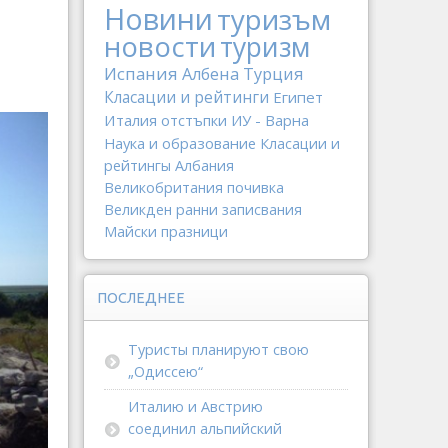
Новини
туризъм
новости
туризм
Испания
Албена
Турция
Класации и рейтинги
Египет
Италия
отстъпки
ИУ - Варна
Наука и образование
Класации и
рейтингы
Албания
Великобритания
почивка
Великден
ранни записвания
Майски празници
ПОСЛЕДНЕЕ
Туристы планируют свою
„Одиссею“
Италию и Австрию
соединил альпийский