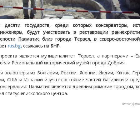
 десяти государств, среди которых консерваторы, ист
 инженеры, будут участвовать в реставрации раннехристи
епости Палматис близ города Тервел, в северо-восточной
щает
rus.bg
, ссылаясь на БНР.
роекта является муниципалитет Тервел, а партнерами – Eu
teers и Региональный исторический музей города Добрич.
ля волонтеры из Болгарии, России, Японии, Индии, Китая, Ге
ии, США и Испании изучат состояние частей базилики и пре
консервации. Палматис является древним римским городом, 
чил статус епископского центра.
Фото: Дар