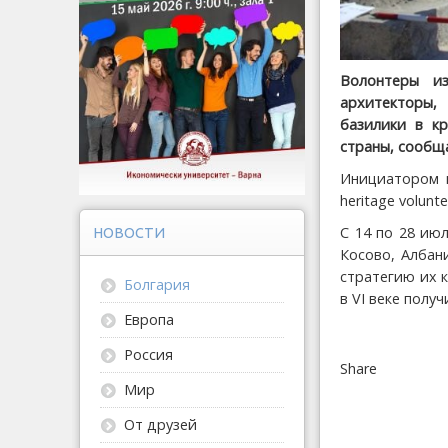
Волонтеры из
архитекторы,
базилики в кр
страны, сооб
Инициатором п
heritage volun
С 14 по 28 ию
НОВОСТИ
Косово, Албан
стратегию их 
Болгария
в VI веке полу
Европа
Россия
Share
Мир
От друзей