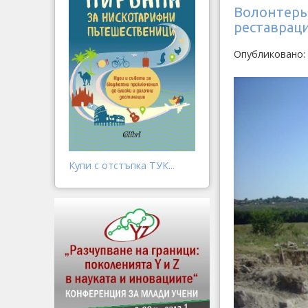
Волонтеры 
реставрац
Опубликовано:
Купи с отстъпка ТУК...