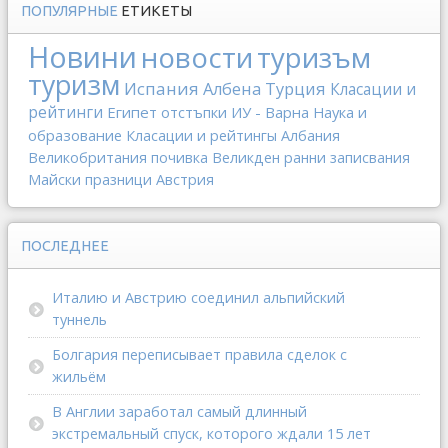
ПОПУЛЯРНЫЕ
ЕТИКЕТЫ
Новини
новости
туризъм
туризм
Испания
Албена
Турция
Класации и
рейтинги
Египет
отстъпки
ИУ - Варна
Наука и
образование
Класации и рейтингы
Албания
Великобритания
почивка
Великден
ранни записвания
Майски празници
Австрия
ПОСЛЕДНЕЕ
Италию и Австрию соединил альпийский
туннель
Болгария переписывает правила сделок с
жильём
В Англии заработал самый длинный
экстремальный спуск, которого ждали 15 лет