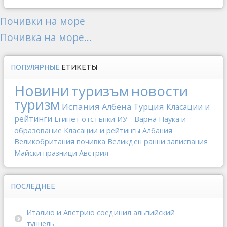
Почивки на море
Почивка на море...
ПОПУЛЯРНЫЕ
ЕТИКЕТЫ
Новини
туризъм
новости
туризм
Испания
Албена
Турция
Класации и
рейтинги
Египет
отстъпки
ИУ - Варна
Наука и
образование
Класации и рейтингы
Албания
Великобритания
почивка
Великден
ранни записвания
Майски празници
Австрия
ПОСЛЕДНЕЕ
Италию и Австрию соединил альпийский
туннель