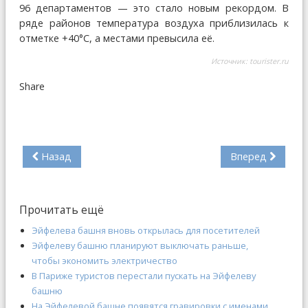
96 департаментов — это стало новым рекордом. В
ряде районов температура воздуха приблизилась к
отметке +40°C, а местами превысила её.
Источник:
tourister.ru
Share
Назад
Вперед
Прочитать ещё
Эйфелева башня вновь открылась для посетителей
Эйфелеву башню планируют выключать раньше,
чтобы экономить электричество
В Париже туристов перестали пускать на Эйфелеву
башню
На Эйфелевой башне появятся гравировки с именами