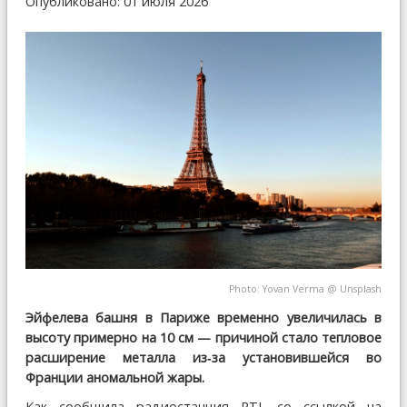
Опубликовано: 01 июля 2026
Photo:
Yovan Verma
@
Unsplash
Эйфелева башня в Париже временно увеличилась в
высоту примерно на 10 см — причиной стало тепловое
расширение металла из‑за установившейся во
Франции аномальной жары.
Как сообщила радиостанция RTL со ссылкой на