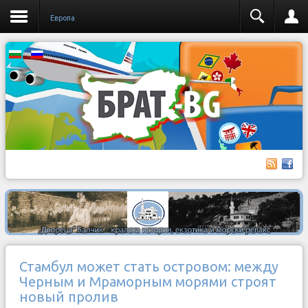
Европа
Стамбул может стать островом: между
Черным и Мраморным морями строят
новый пролив