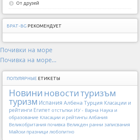
От друзей
БРАТ-BG
РЕКОМЕНДУЕТ
Почивки на море
Почивка на море...
ПОПУЛЯРНЫЕ
ЕТИКЕТЫ
Новини
новости
туризъм
туризм
Испания
Албена
Турция
Класации и
рейтинги
Египет
отстъпки
ИУ - Варна
Наука и
образование
Класации и рейтингы
Албания
Великобритания
почивка
Великден
ранни записвания
Майски празници
любопитно