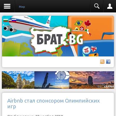
Мир
Airbnb стал спонсором Олимпийских
игр