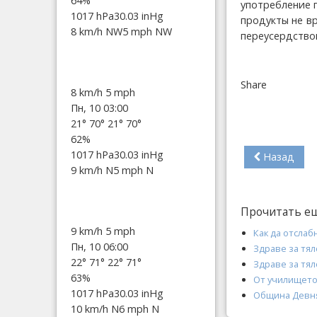
64%
употребление 
1017 hPa
30.03 inHg
продукты не в
8 km/h NW
5 mph NW
переусердство
Share
8 km/h
5 mph
Пн, 10 03:00
21°
70°
21°
70°
62%
1017 hPa
30.03 inHg
Назад
9 km/h N
5 mph N
Прочитать е
9 km/h
5 mph
Как да отсла
Пн, 10 06:00
Здраве за тял
22°
71°
22°
71°
Здраве за тял
63%
От училището 
1017 hPa
30.03 inHg
Община Девня 
10 km/h N
6 mph N