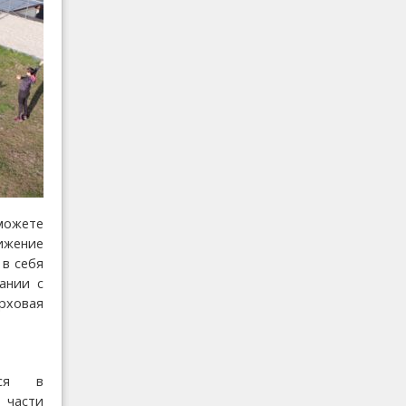
можете
нижение
 в себя
ании с
ерховая
тся в
асти