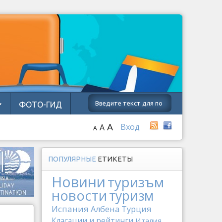
ФОТО-ГИД
A
Вход
A
A
ПОПУЛЯРНЫЕ
ЕТИКЕТЫ
Новини
туризъм
новости
туризм
Испания
Албена
Турция
Класации и рейтинги
Италия