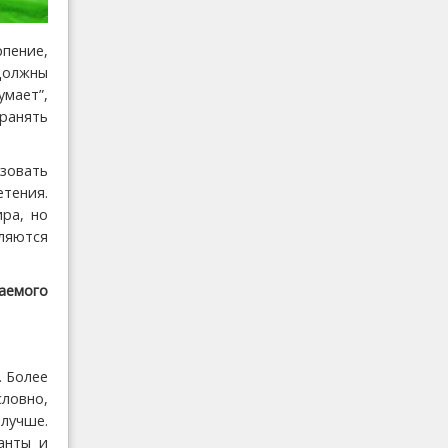
рпение,
должны
умает”,
хранять
зовать
етения.
ра, но
ляются
лаемого
. Более
ловно,
лучше.
анты и