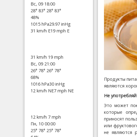
Вс, 09 18:00
28°
83°
28°
83°
48%
1015 hPa
29.97 inHg
31 km/h E
19 mph E
31 km/h
19 mph
Вс, 09 21:00
26°
78°
26°
78°
68%
Продукты пита
1016 hPa
30 inHg
являются хоро
12 km/h NE
7 mph NE
Не употребляй
Это может пок
которые опре
12 km/h
7 mph
приносят поль
Пн, 10 00:00
или фруктовог
25°
78°
25°
78°
не являются 