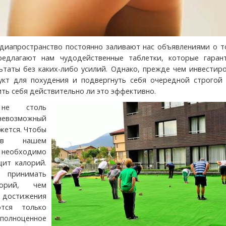
диапространство постоянно заливают нас объявлениями о то
редлагают нам чудодейственные таблетки, которые гаран
ьтаты без каких-либо усилий. Однако, прежде чем инвестир
кт для похудения и подвергнуть себя очередной строгой 
ить себя действительно ли это эффективно.
 не столь
евозможный
ажется. Чтобы
 в нашем
необходимо
цит калорий.
 принимать
орий, чем
 достижения
ются только
олноценное