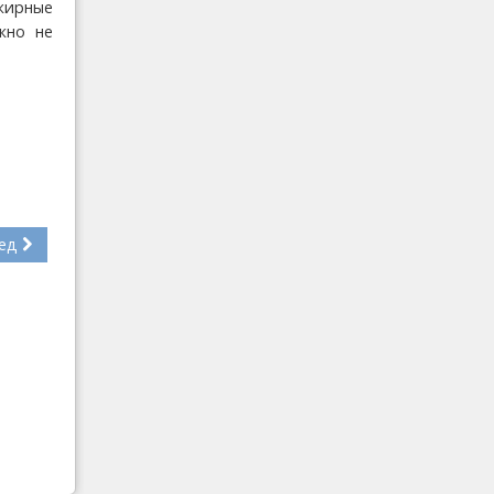
жирные
ажно не
ед