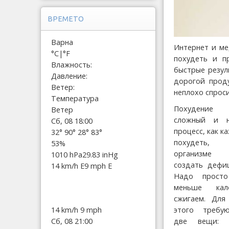
ВРЕМЕТО
Варна
Интернет и ме
°C
|
°F
похудеть и п
Влажность:
быстрые резул
Давление:
дорогой проду
Ветер:
неплохо спрос
Температура
Похудение
Ветер
сложный и н
Сб, 08 18:00
процесс, как к
32°
90°
28°
83°
похудеть,
53%
организме 
1010 hPa
29.83 inHg
создать дефи
14 km/h E
9 mph E
Надо просто
меньше кал
сжигаем. Для
14 km/h
9 mph
этого требу
Сб, 08 21:00
две вещи: п