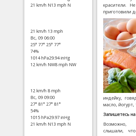
21 km/h N
13 mph N
красители. Н
приготовили д
21 km/h
13 mph
Вс, 09 06:00
25°
77°
25°
77°
74%
1014 hPa
29.94 inHg
12 km/h NW
8 mph NW
12 km/h
8 mph
Вс, 09 09:00
индейку, говя
27°
81°
27°
81°
масло, йогурт, 
54%
Запишетесь на
1015 hPa
29.97 inHg
21 km/h N
13 mph N
Возможно
слышали, что