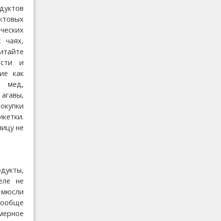
дуктов
товых
ческих
 чаях,
итайте
ости и
ие как
 мед,
 агавы,
окупки
кетки.
лицу не
дукты,
еле не
ы мюсли
 вообще
мерное