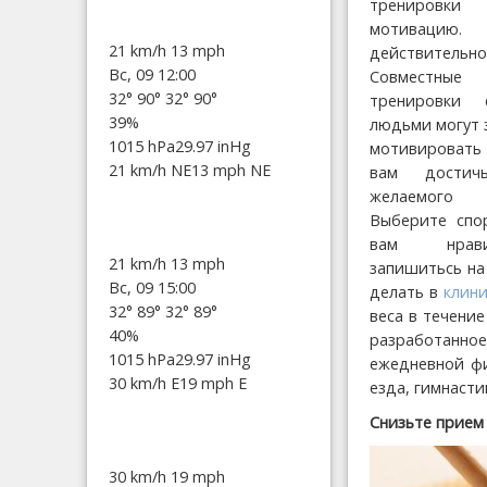
тренировки
мотивац
21 km/h
13 mph
действитель
Вс, 09 12:00
Совместные
32°
90°
32°
90°
тренировки 
39%
людьми могут 
1015 hPa
29.97 inHg
мотивироват
21 km/h NE
13 mph NE
вам достич
желаемого р
Выберите спо
вам нрав
21 km/h
13 mph
запишитьсь на
Вс, 09 15:00
делать в
клини
32°
89°
32°
89°
веса в течени
40%
разработанно
1015 hPa
29.97 inHg
ежедневной фи
30 km/h E
19 mph E
езда, гимнастик
Снизьте прием
30 km/h
19 mph