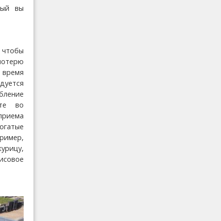
рый вы
тобы
отерю
 время
дуется
бление
йте во
риема
огатые
ример,
урицу,
хисовое