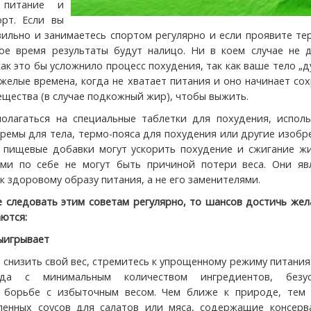
е питание и
орт. Если вы
вильно и занимаетесь спортом регулярно и если проявите те
ое время результаты будут налицо. Ни в коем случае не 
как это бы усложнило процесс похудения, так как ваше тело „д
яжелые времена, когда не хватает питания и оно начинает со
ещества (в случае подкожный жир), чтобы выжить.
олагаться на специальные таблетки для похудения, исполь
ремы для тела, термо-пояса для похудения или другие изобр
 пищевые добавки могут ускорить похудение и сжигание жи
ами по себе не могут быть причиной потери веса. Они яв
 здоровому образу питания, а не его заменителями.
е следовать этим советам регулярно, то шансов достичь же
аются:
ыигрывает
 снизить свой вес, стремитесь к упрощенному режиму питания
да с минимальным количеством ингредиентов, безус
 борьбе с избыточным весом. Чем ближе к природе, тем 
ленных соусов для салатов или мяса, содержащие консерв