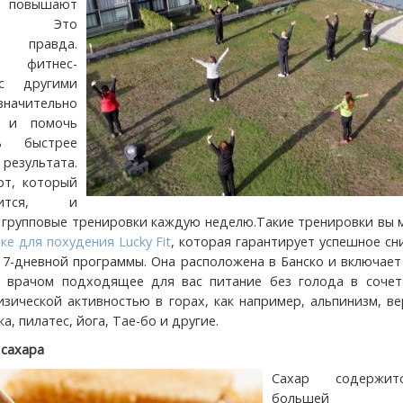
 повышают
ию. Это
но правда.
 фитнес-
с другими
значительно
ь и помочь
ь быстрее
езультата.
рт, который
ится, и
 групповые тренировки каждую неделю.Такие тренировки вы 
ке для похудения Lucky Fit
, которая гарантирует успешное с
е 7-дневной программы. Она расположена в Банско и включает
е врачом подходящее для вас питание без голода в сочет
зической активностью в горах, как например, альпинизм, в
а, пилатес, йога, Тае-бо и другие.
 сахара
Сахар содержи
большей ч