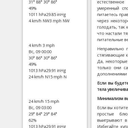
31°
88°
30°
86°
естественно
49%
умеренный сп
1011 hPa
29.85 inHg
питаетесь пра
4 km/h NW
3 mph NW
через некотор
голодать, так 
что настали т
питательные в
4 km/h
3 mph
Неправильно п
Вс, 09 00:00
стягивающие к
30°
86°
30°
86°
Да, некоторые
49%
только они с
1013 hPa
29.91 inHg
дополнениями к
24 km/h N
15 mph N
Если вы будет
тела увеличив
Минимализм в
24 km/h
15 mph
Вс, 09 03:00
Если вы хотите
29°
84°
29°
84°
простые блю
62%
выигрывают в
1013 hPa
29.91 inHg
Избегайте куп