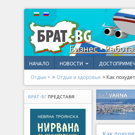
Бизнес • Работа
НАЧАЛО
НОВОСТИ
ДОСТОПРИМЕЧ
Отдых +
>
Отдых и здоровье
>
Как похуде
БРАТ-БГ
ПРЕДСТАВЯ:
Как похуд