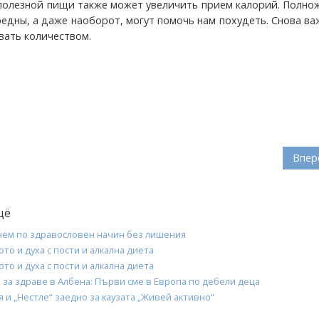
полезной пищи также может увеличить прием калорий. Полно
редны, а даже наоборот, могут помочь нам похудеть. Снова в
вать количеством.
Впер
щё
бнем по здравословен начин без лишения
ото и духа с пости и алкална диета
ото и духа с пости и алкална диета
за здраве в Албена: Първи сме в Европа по дебели деца
и „Нестле“ заедно за каузата „Живей активно“