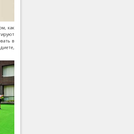
м, как
тируют
овать в
диете,