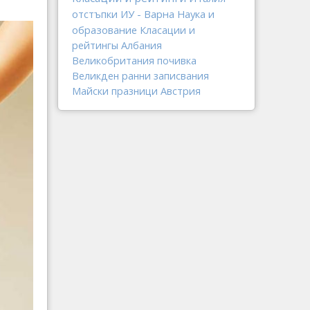
отстъпки
ИУ - Варна
Наука и
образование
Класации и
рейтингы
Албания
Великобритания
почивка
Великден
ранни записвания
Майски празници
Австрия