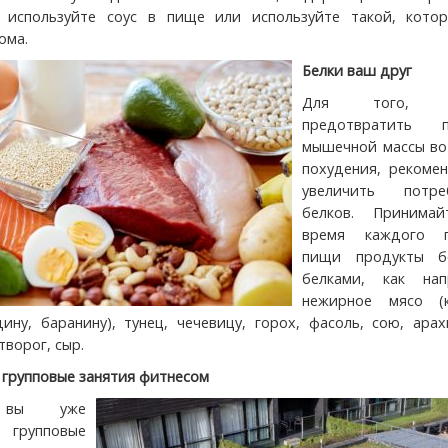
е используйте соус в пище или используйте такой, кото
ома.
Белки ваш друг
Для того, ч
предотвратить п
мышечной массы во
похудения, рекомен
увеличить потре
белков. Принима
время каждого п
пищи продукты б
белками, как нап
нежирное мясо (к
дину, баранину), тунец, чечевицу, горох, фасоль, сою, ара
творог, сыр.
 групповые занятия фитнесом
, вы уже
 групповые