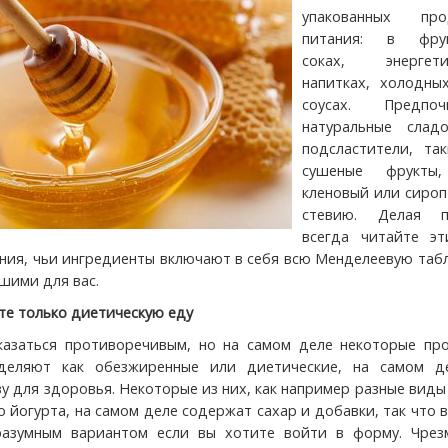
упакованных про
питания: в фрук
соках, энергети
напитках, холодных
соусах. Предпоч
натуральные слад
подсластители, так
сушеные фрукты,
кленовый или сироп
стевию. Делая п
всегда читайте эти
ния, чьи ингредиенты включают в себя всю Менделеевую таб
шими для вас.
те только диетическую еду
азаться противоречивым, но на самом деле некоторые про
деляют как обезжиренные или диетические, на самом д
зу для здоровья. Некоторые из них, как например разные вид
о йогурта, на самом деле содержат сахар и добавки, так что
разумным вариантом если вы хотите войти в форму. Чрез