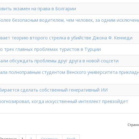
овить экзамен на права в Болгарии
более безопасным водителем, чем человек, за одним исключени
ает теорию второго стрелка в убийстве Джона Ф. Кеннеди
 о трех главных проблемах туристов в Турции
али обсуждать проблемы друг друга в новой соцсети
ала полноправным студентом Венского университета приклад
бирается сделать собственный генеративный ИИ
рогнозировал, когда искусственный интеллект превзойдет
Страни
Предишна
1
2
Следваща
Край