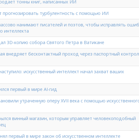
родает тонны книг, написанных ИИ
ет прогнозировать турбулентность с помощью ИИ
массово нанимают писателей и поэтов, чтобы исправлять оши
го интеллекта
здал 3D-копию собора Святого Петра в Ватикане
ая внедряет бесконтактный проход через паспортный контрол
наступило: искусственный интеллект начал захват ваших
ился первый в мире AI-гид
тановили утраченную оперу XVII века с помощью искусственног
рылся винный магазин, которым управляет человекоподобный
вец
нял первый в мире закон об искусственном интеллекте