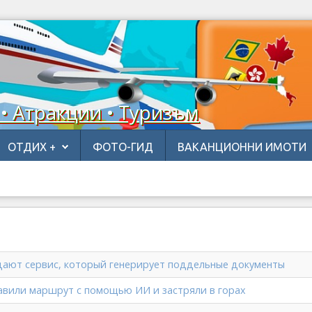
 • Атракции • Туризъм
ОТДИХ +
ФОТО-ГИД
ВАКАНЦИОННИ ИМОТИ
дают сервис, который генерирует поддельные документы
авили маршрут с помощью ИИ и застряли в горах