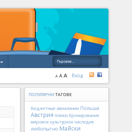
A
Вход
A
A
ПОПУЛЯРНИ
ТАГОВЕ
Польша
бюджетные авиалинии
Австрия
пляжи
бронирование
мировое культурное наследие
Майски
любопытно