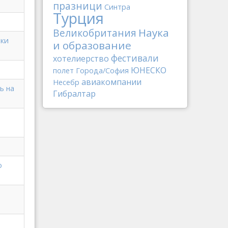
празници
Синтра
Турция
Наука
Великобритания
бки
и образование
фестивали
хотелиерство
ЮНЕСКО
полет
Города/София
авиакомпании
Несебр
ь на
Гибралтар
о