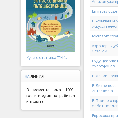
Amazon уже п
Emirates буд
IT-компании 
искусственно
Microsoft со
Аэропорт Дуб
базе ИИ
Купи с отстъпка ТУК...
Будущее уже 
смартфонов
В Дании появ
НА
ЛИНИЯ
В Литве восс
В момента има 1093
интеллекта
гости и един потребител
В Пекине отк
и в сайта
робот-прода
Евросоюз при