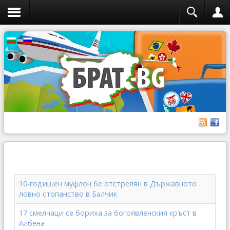
10-годишен муфлон бе отстрелян в Държавното
ловно стопанство в Балчик
17 смелчаци се бориха за богоявленския кръст в
Албена