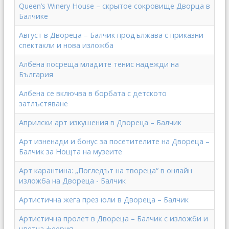
Queen’s Winery House – скрытое сокровище Дворца в
Балчике
Август в Двореца – Балчик продължава с приказни
спектакли и нова изложба
Албена посреща младите тенис надежди на
България
Албена се включва в борбата с детското
затлъстяване
Априлски арт изкушения в Двореца – Балчик
Арт изненади и бонус за посетителите на Двореца –
Балчик за Нощта на музеите
Арт карантина: „Погледът на твореца“ в онлайн
изложба на Двореца - Балчик
Артистична жега през юли в Двореца – Балчик
Артистична пролет в Двореца – Балчик с изложби и
цветна феерия