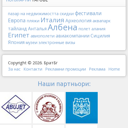
ПОПУЛЯРНИ
ТАГОВЕ
фестивали
пазар на недвижимостта
скидки
Италия
Европа
Археология
пляжи
аквапарк
Албена
тайланд
Анталья
полет
алания
Египет
авиакомпании
Сицилия
авиополети
Япония
музеи
электронные визы
Copyright © 2026. БратБг
За нас
Контакти
Рекламни промоции
Реклама
Home
Наши партньори: