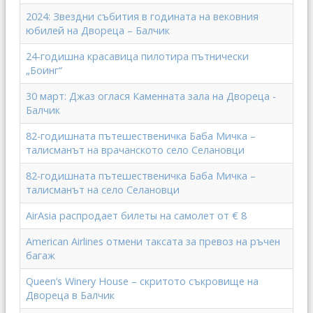
2024: Звездни събития в годината на вековния
юбилей на Двореца – Балчик
24-годишна красавица пилотира пътнически
„Боинг“
30 март: Джаз оглася Каменната зала на Двореца -
Балчик
82-годишната пътешественичка Баба Мичка –
талисманът на врачанското село Селановци
82-годишната пътешественичка Баба Мичка –
талисманът на село Селановци
AirAsia распродает билеты на самолет от € 8
American Airlines отмени таксата за превоз на ръчен
багаж
Queen’s Winery House – скритото съкровище на
Двореца в Балчик