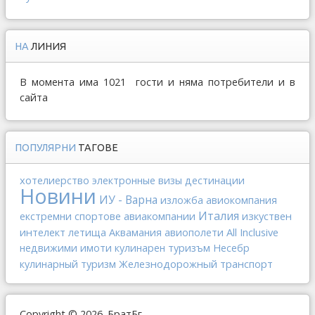
НА
ЛИНИЯ
В момента има 1021 гости и няма потребители и в
сайта
ПОПУЛЯРНИ
ТАГОВЕ
хотелиерство
электронные визы
дестинации
Новини
ИУ - Варна
изложба
авиокомпания
Италия
авиакомпании
изкуствен
екстремни спортове
интелект
All Inclusive
летища
Аквамания
авиополети
недвижими имоти
кулинарен туризъм
Несебр
Железнодорожный транспорт
кулинарный туризм
Copyright © 2026. БратБг