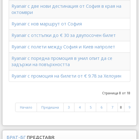
Ryanair с две нови дестинация от София в края на
октомври
Ryanair с нов маршрут от София
Ryanair с отстъпки до € 30 за двупосочен билет
Ryanair с полети между София и Киев напролет
Ryanair с поредна промоция в унил опит да се
задържи на повърхността
Ryanair с промоция на билети от € 9.78 за Хелоуин
Страница 8 от 18
Начало
Предишна
3
4
5
6
7
8
9
БРАТ-БГ
ПРЕДСТАВЯ: