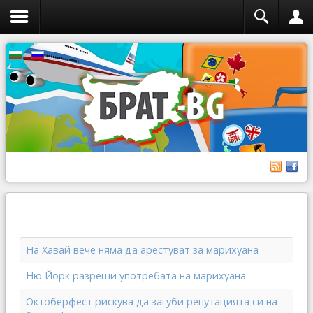
На Хавай вече няма да арестуват за марихуана
Ню Йорк разреши употребата на марихуана
Октоберфест рискува да загуби репутацията си на