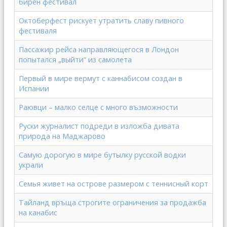
бирен фестивал
Октоберфест рискует утратить славу пивного
фестиваля
Пассажир рейса направляющегося в Лондон
попытался „выйти“ из самолета
Первый в мире вермут с каннабисом создан в
Испании
Раювци – малко селце с много възможности
Руски журналист подреди в изложба дивата
природа на Маджарово
Самую дорогую в мире бутылку русской водки
украли
Семья живет на острове размером с теннисный корт
Тайланд връща строгите ограничения за продажба
на канабис