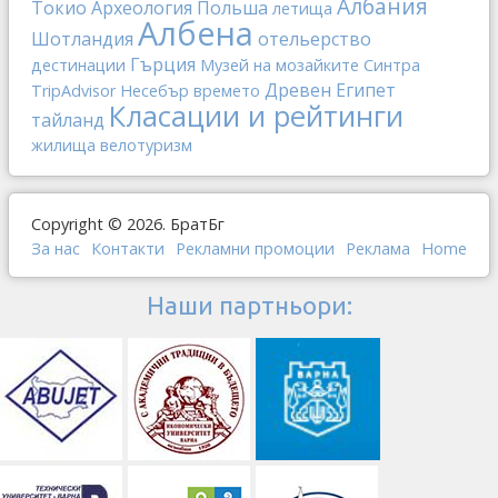
Албания
Токио
Археология
Польша
летища
Албена
Шотландия
отельерство
Гърция
дестинации
Музей на мозайките
Синтра
Древен Египет
TripAdvisor
Несебър
времето
Класации и рейтинги
тайланд
жилища
велотуризм
Copyright © 2026. БратБг
За нас
Контакти
Рекламни промоции
Реклама
Home
Наши партньори: