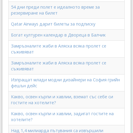
54 дни преди полет е идеалното време за
резервиране на билет
Qatar Airways дарит билеты за подписку
Богат културен календар в Двореца в Балчик
Замръзналите жаби в Аляска всяка пролет се
съживяват
Замръзналите жаби в Аляска всяка пролет се
съживяват
Изпращат млади модни дизайнери на София грийн
фешън дейс
Какво, освен кърпи и хавлии, вземат със себе си
гостите на хотелите?
Какво, освен кърпи и хавлии, задигат гостите на
хотелите?
Над 1,4 милиарда пътувания са извършили