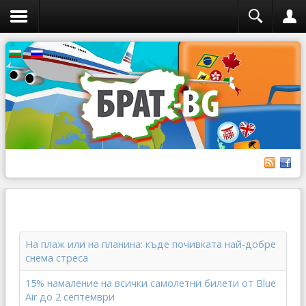
На плаж или на планина: къде почивката най-добре
снема стреса
15% намаление на всички самолетни билети от Blue
Air до 2 септември