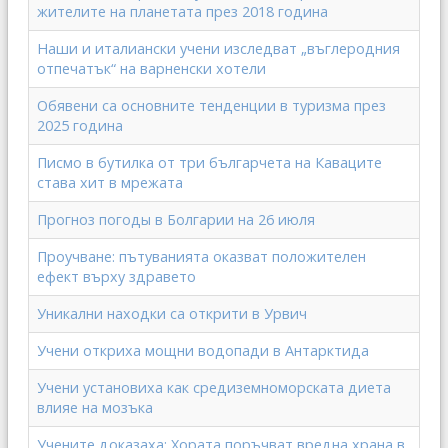
жителите на планетата през 2018 година
Наши и италиански учени изследват „въглеродния
отпечатък“ на варненски хотели
Обявени са основните тенденции в туризма през
2025 година
Писмо в бутилка от три българчета на Каваците
става хит в мрежата
Прогноз погоды в Болгарии на 26 июля
Проучване: пътуванията оказват положителен
ефект върху здравето
Уникални находки са открити в Урвич
Учени откриха мощни водопади в Антарктида
Учени установиха как средиземноморската диета
влияе на мозъка
Учените доказаха: Хората поръчват вредна храна в