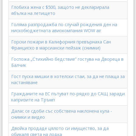
Глобиха жена с $500, защото не декларирала
ябълка на летището
Голяма разпродажба по случай рождения ден на
нискобюджетната авиокомпания WOW air
Горски пожари в Калифорния превърнаха Сан
Франциско в марсиански пейзаж (снимки)
Госпожа „Стихийно бедствие” гостува на Двореца в
Балчик
Гост пуска мишки в хотелски стаи, за да не плаща за
настаняване
Гражданите на ЕС пътуват по-рядко до САЩ заради
капризите на Тръмп
Далас се сдоби със собствена наклонена кула -
снимки и видео
Двойка продаде цялото си имущество, за да
обикаля света на лодка