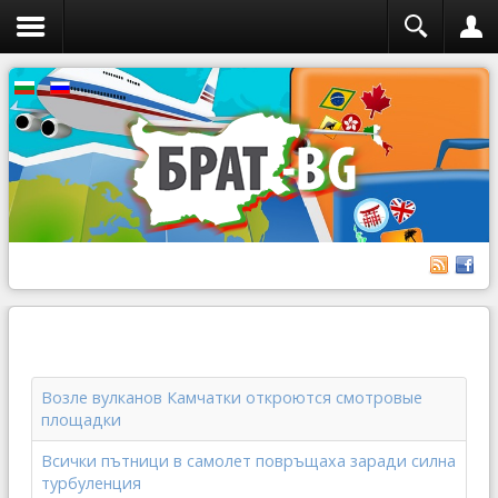
Возле вулканов Камчатки откроются смотровые
площадки
Всички пътници в самолет повръщаха заради силна
турбуленция