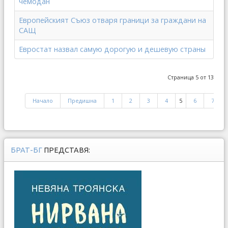
чемодан
Европейският Съюз отваря граници за граждани на
САЩ
Евростат назвал самую дорогую и дешевую страны
Страница 5 от 13
Начало
Предишна
1
2
3
4
5
6
7
БРАТ-БГ
ПРЕДСТАВЯ: