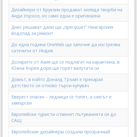
Дизайнери от Бруклин продават хиляда творби на
Анди Уорхол, но само една е оригинална
Днес решават дали ще „пресушат“ Ниагарския
водопад за ремонт
До една година OneWeb ще започне да изстрелва
сателити от Индия
Доларите от Азия ще се подлагат на карантина, в
Южна Корея дори ще горят валутата си
Домът, в който Доналд Тръмп е прекарал
детството си отново търси купувач
Еверест опасен – ледници се топят, а снегът е
замърсен
Европейски туристи отменят пътуванията си до
САЩ
Европейские дизайнеры создали прозрачный