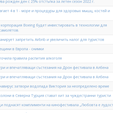
ва рожден ден с 25% отстъпка за летен сезон 2022 г.
агает 4 в 1 - море и процедуры для здоровых мышц, костей и
 корпорация Boeing будет инвестировать в технологии для
самолётов.
анирует запретить Airbnb и увеличить налог для туристов
ещини в Европа - снимки
точила правила распития алкоголя
гри и впечатляващи състезания на Дрон фестивала в Албена
гри и впечатляващи състезания на Дрон фестивала в Албена
навирус затвори водопада Виктория за неопределено време
колони в Северна Турция стават хит за чуждестранни туристи
ди поднасят комплименти на кинофестивала „Любовта е лудос