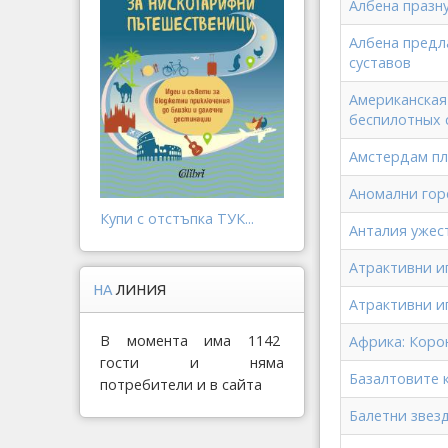
Албена празну
Албена предл
суставов
Американская
беспилотных 
Амстердам пл
Аномални гор
Купи с отстъпка ТУК...
Анталия ужес
Атрактивни и
НА
ЛИНИЯ
Атрактивни и
В момента има 1142
Африка: Коро
гости и няма
Базалтовите 
потребители и в сайта
Балетни звез