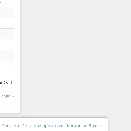
в
а 5 от 31
Следваща
Край
Реклама
Рекламни промоции
Контакти
За нас