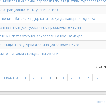
сширяется в объемах перевозки по инициативе туроператоро
а атракционните пътувания с влак
твеник обиколи 31 държави преди да навърши годинка
тръгват в отпуск туристите от различните нации
ети и накити откриха археолози на нос Калиакра
ревръща в популярна дестинация за крафт бира
иите в Италия стачкуват на 26 юни
Страниц
Предишна
1
2
3
4
5
6
7
8
9
10
Home