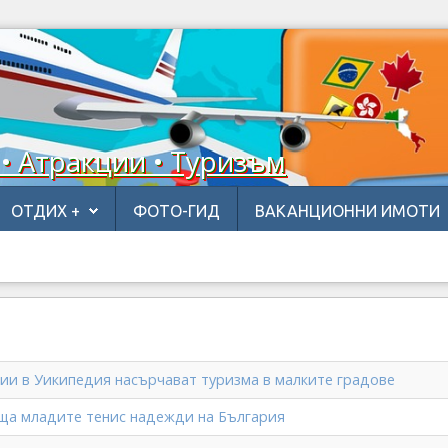
 • Атракции • Туризъм
ОТДИХ +
ФОТО-ГИД
ВАКАНЦИОННИ ИМОТИ
тии в Уикипедия насърчават туризма в малките градове
ща младите тенис надежди на България