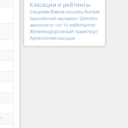
Класации и рейтингы
Сицилия
Виена
Англия
изложба
Шенген
Европейский парламент
любопытно
авиополети
топ 10
Железнодорожный транспорт
Археология
класация
т“