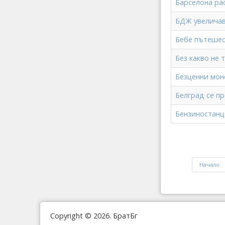
Барселона ра
БДЖ увеличав
Бебе пътешес
Без какво не 
Безценни мон
Белград се п
Бензиностанц
Начало
Copyright © 2026. БратБг