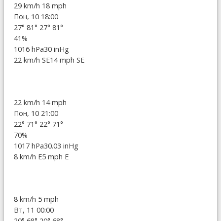
29 km/h
18 mph
Пон, 10 18:00
27°
81°
27°
81°
41%
1016 hPa
30 inHg
22 km/h SE
14 mph SE
22 km/h
14 mph
Пон, 10 21:00
22°
71°
22°
71°
70%
1017 hPa
30.03 inHg
8 km/h E
5 mph E
8 km/h
5 mph
Вт, 11 00:00
20°
68°
20°
68°