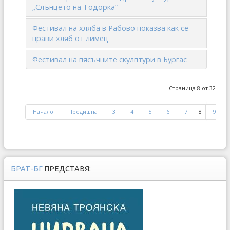
„Слънцето на Тодорка“
Фестивал на хляба в Рабово показва как се
прави хляб от лимец
Фестивал на пясъчните скулптури в Бургас
Страница 8 от 32
Начало
Предишна
3
4
5
6
7
8
9
БРАТ-БГ
ПРЕДСТАВЯ: