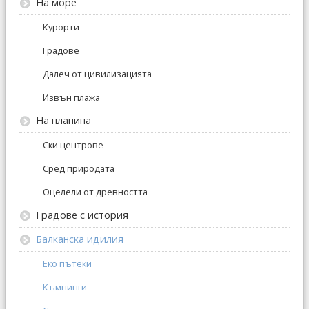
На море
Курорти
Градове
Далеч от цивилизацията
Извън плажа
На планина
Ски центрове
Сред природата
Оцелели от древността
Градове с история
Балканска идилия
Еко пътеки
Къмпинги