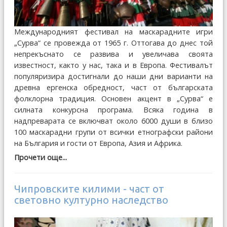
Международният фестивал на маскарадните игри
„Сурва“ се провежда от 1965 г. Оттогава до днес той
непрекъснато се развива и увеличава своята
известност, както у нас, така и в Европа. Фестивалът
популяризира достигнали до наши дни варианти на
древна ергенска обредност, част от българската
фолклорна традиция. Основен акцент в „Сурва“ е
силната конкурсна програма. Всяка година в
надпреварата се включват около 6000 души в близо
100 маскарадни групи от всички етнографски райони
на България и гости от Европа, Азия и Африка.
Прочети още...
Чипровските килими - част от
световно културно наследство