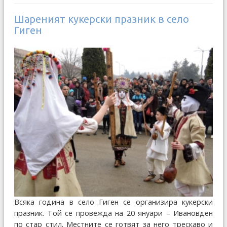
Шареният кукерски празник в село
Гиген
Всяка година в село Гиген се организира кукерски
празник. Той се провежда на 20 януари – Ивановден
по стар стил. Местните се готвят за него трескаво и