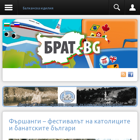
Балканска идилия
Фършанги – фестивалът на католиците
и банатските българи