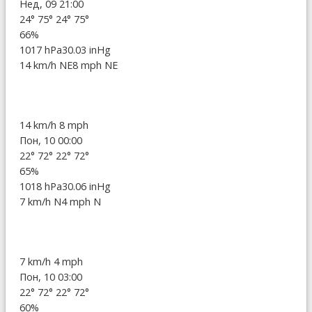
Нед, 09 21:00
24°
75°
24°
75°
66%
1017 hPa
30.03 inHg
14 km/h NE
8 mph NE
14 km/h
8 mph
Пон, 10 00:00
22°
72°
22°
72°
65%
1018 hPa
30.06 inHg
7 km/h N
4 mph N
7 km/h
4 mph
Пон, 10 03:00
22°
72°
22°
72°
60%