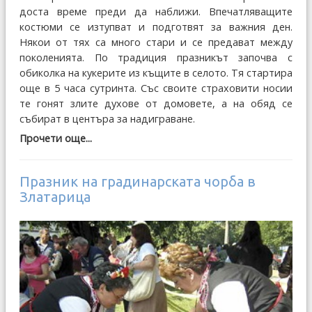
доста време преди да наближи. Впечатляващите
костюми се изтупват и подготвят за важния ден.
Някои от тях са много стари и се предават между
поколенията. По традиция празникът започва с
обиколка на кукерите из къщите в селото. Тя стартира
още в 5 часа сутринта. Със своите страховити носии
те гонят злите духове от домовете, а на обяд се
събират в центъра за надиграване.
Прочети още...
Пpaзник нa гpaдинapcкaтa чopбa в
Златарица