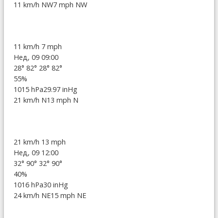
11 km/h NW
7 mph NW
11 km/h
7 mph
Нед, 09 09:00
28°
82°
28°
82°
55%
1015 hPa
29.97 inHg
21 km/h N
13 mph N
21 km/h
13 mph
Нед, 09 12:00
32°
90°
32°
90°
40%
1016 hPa
30 inHg
24 km/h NE
15 mph NE