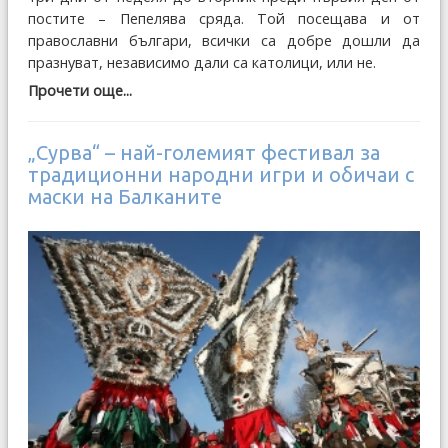
постите – Пепелява сряда. Той посещава и от
православни българи, всички са добре дошли да
празнуват, независимо дали са католици, или не.
Прочети още...
„Сурва“ – най-големият фестивал за
традиционни народни игри и обичаи с
маски на Балканите