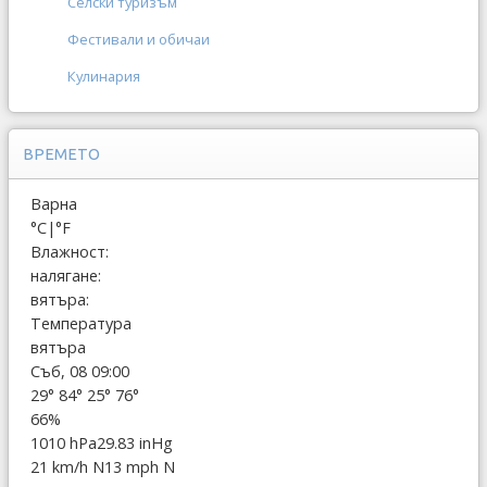
Селски туризъм
Фестивали и обичаи
Кулинария
ВРЕМЕТО
Варна
°C
|
°F
Влажност:
налягане:
вятъра:
Температура
вятъра
Съб, 08 09:00
29°
84°
25°
76°
66%
1010 hPa
29.83 inHg
21 km/h N
13 mph N