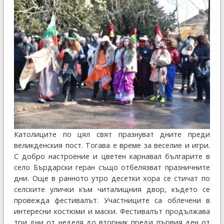
Католиците по цял свят празнуват дните преди
великденския пост. Тогава е време за веселие и игри.
С добро настроение и цветен карнавал българите в
село Бърдарски геран също отбелязват празничните
дни. Още в ранното утро десетки хора се стичат по
селските улички към читалищния двор, където се
провежда фестивалът. Участниците са облечени в
интересни костюми и маски. Фестивалът продължава
три дни от неделя до вторник преди първия ден от