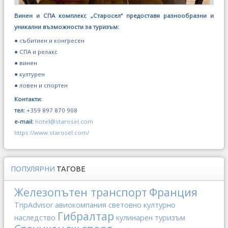
Винен и СПА комплекс „Старосел“ предоставя разнообразни и
уникални възможности за туризъм:
● събитиен и конгресен
● СПА и релакс
● винен
● културен
● ловен и спортен
Контакти:
тел:
+359 897 870 908
e-mail:
hotel@starosel.com
https://www.starosel.com/
ПОПУЛЯРНИ
ТАГОВЕ
Железопътен транспорт
Франция
TripAdvisor
авиокомпания
световно културно
Гибралтар
наследство
кулинарен туризъм