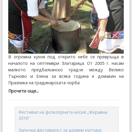
В огромна кухня под открито небе се превръща в
началото на септември Златарица. От 2005 г. насам
малкото предбалканско градче между Велико
Търново и Елена за всяка гoдинa е домакин на
Пpaзникa нa гpaдинapcкaтa чopбa.
Прочети още...
Фестивал на фолклорната носия „Жеравна
2016“
Започна фестивалът за древни култури