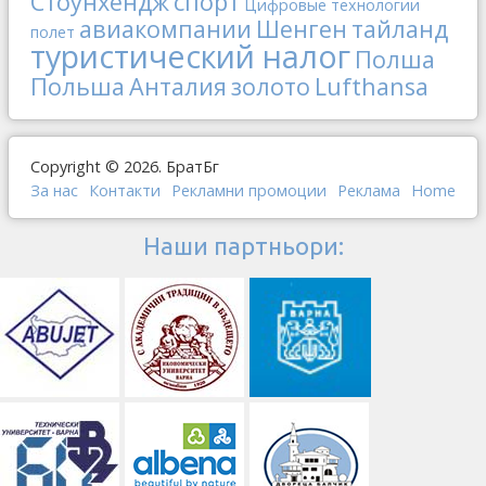
Стоунхендж
спорт
Цифровые технологии
авиакомпании
Шенген
тайланд
полет
туристический налог
Полша
Польша
Анталия
золото
Lufthansa
Copyright © 2026. БратБг
За нас
Контакти
Рекламни промоции
Реклама
Home
Наши партньори: