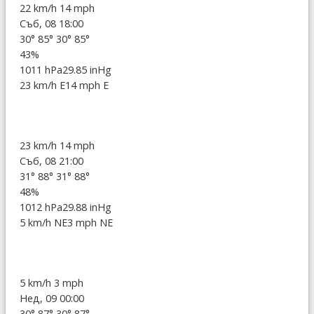
22 km/h
14 mph
Съб, 08 18:00
30°
85°
30°
85°
43%
1011 hPa
29.85 inHg
23 km/h E
14 mph E
23 km/h
14 mph
Съб, 08 21:00
31°
88°
31°
88°
48%
1012 hPa
29.88 inHg
5 km/h NE
3 mph NE
5 km/h
3 mph
Нед, 09 00:00
30°
87°
30°
87°