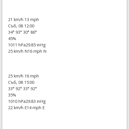
21 km/h
13 mph
Съб, 08 12:00
34°
93°
30°
86°
45%
1011 hPa
29.85 inHg
25 km/h N
16 mph N
25 km/h
16 mph
Съб, 08 15:00
33°
92°
33°
92°
35%
1010 hPa
29.83 inHg
22 km/h E
14 mph E