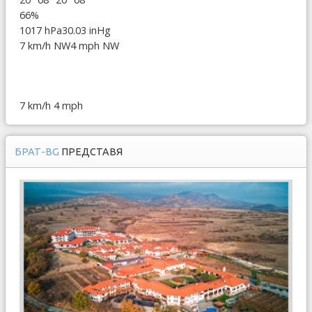
66%
1017 hPa
30.03 inHg
7 km/h NW
4 mph NW
7 km/h
4 mph
БРАТ-BG
ПРЕДСТАВЯ