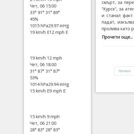
смърт, за пер
Чет, 06 15:00
“Курск”, за ат
33°
91°
31°
89°
и станал факт
45%
падат, изкълв
1015 hPa
29.97 inHg
пролива като р
19 km/h E
12 mph E
Прочети още...
19 km/h
12 mph
Чет, 06 18:00
31°
87°
31°
87°
Начало
53%
1014 hPa
29.94 inHg
15 km/h E
9 mph E
15 km/h
9 mph
Чет, 06 21:00
28°
83°
28°
83°