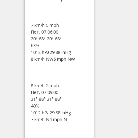
7 km/h
5 mph
Пет, 07 06:00
20°
68°
20°
68°
63%
1012 hPa
29.88 inHg
8 km/h NW
5 mph NW
8 km/h
5 mph
Пет, 07 09:00
31°
88°
31°
88°
40%
1012 hPa
29.88 inHg
7 km/h N
4 mph N