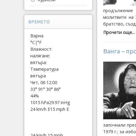
продължение 
молитвите на 
ВРЕМЕТО
братство, създ
Прочети още...
Варна
°C
|
°F
Влажност:
Ванга – пр
налягане:
вятъра:
Температура
вятъра
Чет, 06 12:00
33°
91°
30°
86°
44%
1015 hPa
29.97 inHg
24 km/h E
15 mph E
започнали пре
1979 г.; за и
24 km/h
15 mph