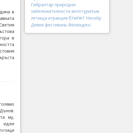
Гибралтар
природни
забележителности
велотуризъм
одина в
Египет
летища
атракция
Несебр
авната
Великден
Светия
Девня
фестиваль
ъстова
гора в
ността
стовия
 кръста
-голямо
Дънов.
та му,
 идеи
тотици