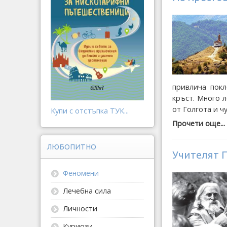
привлича покл
кръст. Много л
от Голгота и ч
Купи с отстъпка ТУК...
Прочети още...
ЛЮБОПИТНО
Учителят П
Феномени
Лечебна сила
Личности
Куриози