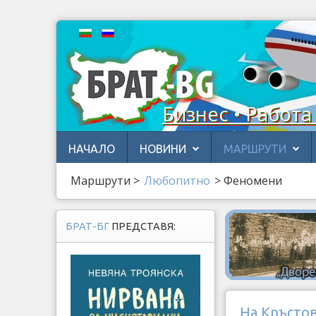
Бизнес • Работа
НАЧАЛО
НОВИНИ
МАРШРУТИ
Маршрути
>
Любопитно
>
Феномени
БРАТ-БГ
ПРЕДСТАВЯ:
На Кръстов