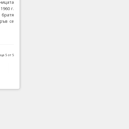
дницата
1960 г.
и братя
ръв се
ца 5 от 5