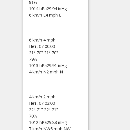
81%
1014 hPa
29.94 inHg
6 km/h E
4 mph E
6 km/h
4 mph
Пет, 07 00:00
21°
70°
21°
70°
79%
1013 hPa
29.91 inHg
4 km/h N
2 mph N
4 km/h
2 mph
Пет, 07 03:00
22°
71°
22°
71°
70%
1012 hPa
29.88 inHg
7 km/h NW
5 mph NW