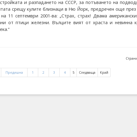
естройката и разпадането на СССР, за потъването на подво
ентата срещу кулите близнаци в Ню Йорк, предречен още през 
 на 11 септември 2001-ва: „Страх, страх! Двама американск
ани от птици железни. Вълците вият от храста и невинна к
ека.“
Страни
Предишна
1
2
3
4
5
Следваща
Край