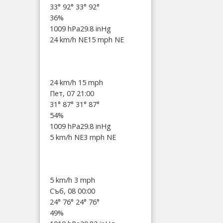
33°
92°
33°
92°
36%
1009 hPa
29.8 inHg
24 km/h NE
15 mph NE
24 km/h
15 mph
Пет, 07 21:00
31°
87°
31°
87°
54%
1009 hPa
29.8 inHg
5 km/h NE
3 mph NE
5 km/h
3 mph
Съб, 08 00:00
24°
76°
24°
76°
49%