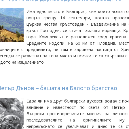
Има едно място в България, към което всяка г
нощта срещу 14 септември, когато правосл
църква чества Кръстовден - Въздвижение на 
кръст Господен, се стичат хиляди вярващи. Кр
гора. Комплексът е разположен сред красива 
Средните Родопи, на 60 км от Пловдив. Мест
онниците с преданието, че там е заровена частица от Хри
егенди се разказват за това място и всички те са свързани с
удото на изцелението.
етър Дънов – бащата на Бялото братство
Едва ли има друг български духовен водач с по
влияние и известност по света от Петър 
Въпреки противоречивите мнения за личност
последователите на оригиналните му
непрекъснато се увеличават и днес те са с