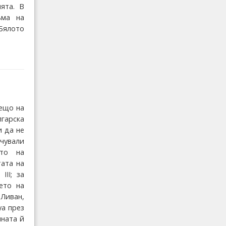
ята. В
ъма на
 Бялото
нещо на
гарска
и да не
чували
ото на
тата на
ІІ; за
ето на
 Ливан,
уа през
шната й