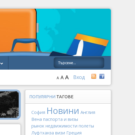
A
Вход
A
A
ПОПУЛЯРНИ
ТАГОВЕ
Новини
Англия
София
Вена
паспорта и визы
рынок недвижимости
полеты
Греция
Луфтханза
визи