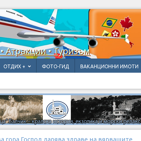
 • Атракции • Туризъм
ОТДИХ +
ФОТО-ГИД
ВАКАНЦИОННИ ИМОТИ
а гора Господ дарява здраве на вярващите