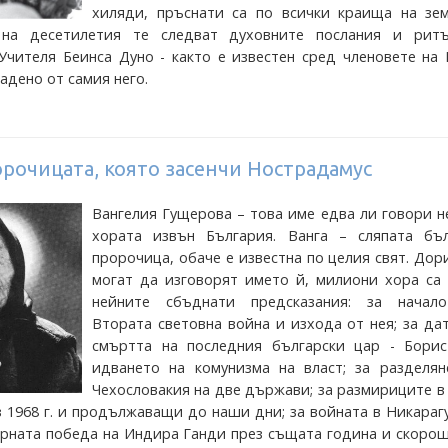
хиляди, пръснати са по всички краища на зем
на десетилетия те следват духовните послания и рит
Учителя Беинса Дуно - както е известен сред членовете на
адено от самия него.
орочицата, която засенчи Нострадамус
Вангелия Гущерова – това име едва ли говори 
хората извън България. Ванга – сляпата бъл
пророчица, обаче е известна по целия свят. Дор
могат да изговорят името й, милиони хора са 
нейните сбъднати предсказания: за начал
Втората световна война и изхода от нея; за да
смъртта на последния български цар - Борис І
идването на комунизма на власт; за разделян
Чехословакия на две държави; за размириците в
з 1968 г. и продължаващи до наши дни; за войната в Никараг
зборната победа на Индира Ганди през същата година и скоро