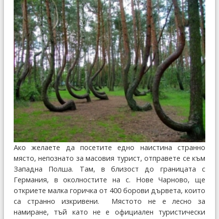
Ако желаете да посетите едно наистина странно
място, непознато за масовия турист, отправете се към
Западна Полша. Там, в близост до границата с
Германия, в околностите на с. Нове Чарново, ще
откриете малка горичка от 400 борови дървета, които
са странно изкривени. Мястото не е лесно за
намиране, тъй като не е официален туристически