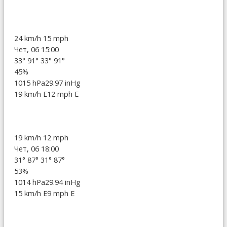
24 km/h
15 mph
Чет, 06 15:00
33°
91°
33°
91°
45%
1015 hPa
29.97 inHg
19 km/h E
12 mph E
19 km/h
12 mph
Чет, 06 18:00
31°
87°
31°
87°
53%
1014 hPa
29.94 inHg
15 km/h E
9 mph E