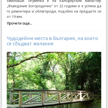
замонаши. Игуменка е на Калоферския манастир
„Въведение Богородично“ от 22 години и е успяла да
го ремонтира и облагороди, подобно на предците си
от 19 век.
Прочети още...
Чудодейни места в България, на които
се сбъдват желания