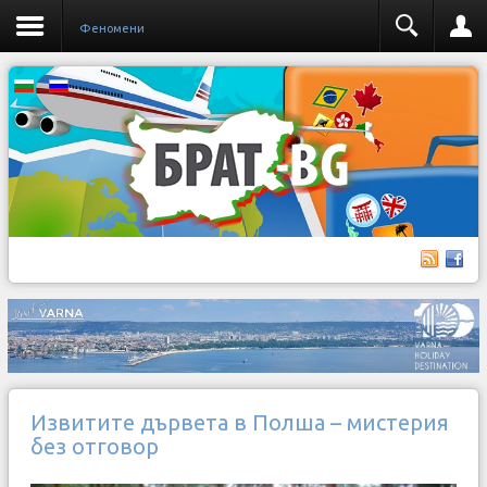
Феномени
Извитите дървета в Полша – мистерия
без отговор