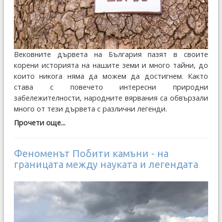
Вековните дървета на България пазят в своите
корени историята на нашите земи и много тайни, до
които никога няма да можем да достигнем. Както
става с повечето интересни природни
забележителности, народните вярвания са обвързали
много от тези дървета с различни легенди.
Прочети още...
Феноменът Побити камъни - на
границата между науката и легендата