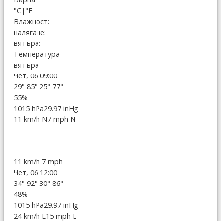
°C
|
°F
Влажност:
налягане:
вятъра:
Температура
вятъра
Чет, 06 09:00
29°
85°
25°
77°
55%
1015 hPa
29.97 inHg
11 km/h N
7 mph N
11 km/h
7 mph
Чет, 06 12:00
34°
92°
30°
86°
48%
1015 hPa
29.97 inHg
24 km/h E
15 mph E