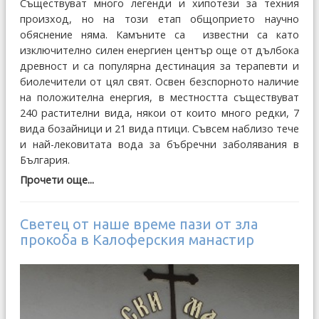
Съществуват много легенди и хипотези за техния
произход, но на този етап общоприето научно
обяснение няма. Камъните са известни са като
изключително силен енергиен център още от дълбока
древност и са популярна дестинация за терапевти и
биолечители от цял свят. Освен безспорното наличие
на положителна енергия, в местността съществуват
240 растителни вида, някои от които много редки, 7
вида бозайници и 21 вида птици. Съвсем наблизо тече
и най-лековитата вода за бъбречни заболявания в
България.
Прочети още...
Светец от наше време пази от зла
прокоба в Калоферския манастир