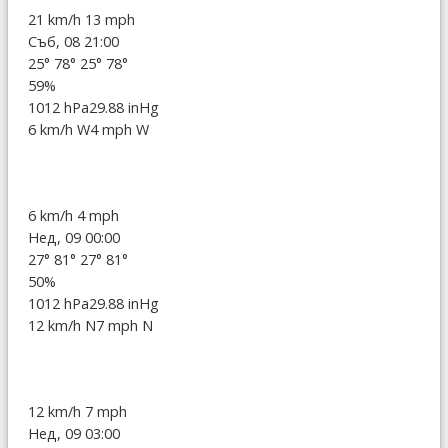
21 km/h
13 mph
Съб, 08 21:00
25°
78°
25°
78°
59%
1012 hPa
29.88 inHg
6 km/h W
4 mph W
6 km/h
4 mph
Нед, 09 00:00
27°
81°
27°
81°
50%
1012 hPa
29.88 inHg
12 km/h N
7 mph N
12 km/h
7 mph
Нед, 09 03:00