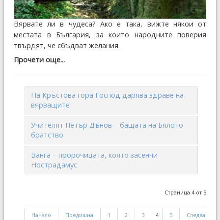
Вярвате ли в чудеса? Ако е така, вижте някои от
местата в България, за които народните поверия
твърдят, че сбъдват желания.
Прочети още...
На Кръстова гора Господ дарява здраве на
вярващите
Учителят Петър Дънов – бащата на Бялото
братство
Ванга – пророчицата, която засенчи
Нострадамус
Страница 4 от 5
Начало
Предишна
1
2
3
4
5
Следваща