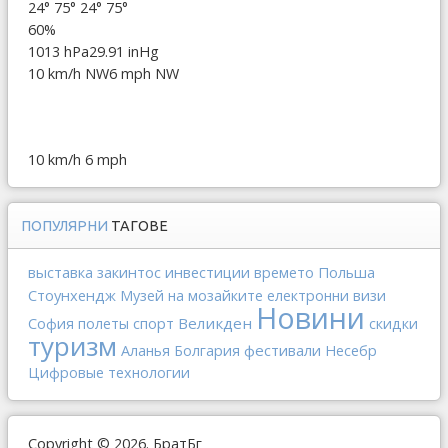
24°
75°
24°
75°
60%
1013 hPa
29.91 inHg
10 km/h NW
6 mph NW
10 km/h
6 mph
ПОПУЛЯРНИ
ТАГОВЕ
выставка
закинтос
инвестиции
Польша
времето
Стоунхендж
Музей на мозайките
електронни визи
Новини
спорт
Великден
София
полеты
скидки
туризм
фестивали
Аланья
Болгария
Несебр
Цифровые технологии
Copyright © 2026. БратБг