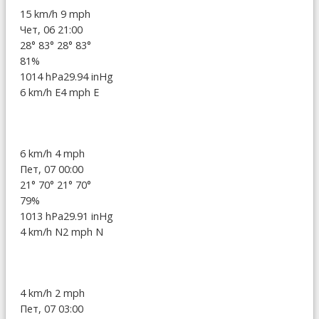
15 km/h
9 mph
Чет, 06 21:00
28°
83°
28°
83°
81%
1014 hPa
29.94 inHg
6 km/h E
4 mph E
6 km/h
4 mph
Пет, 07 00:00
21°
70°
21°
70°
79%
1013 hPa
29.91 inHg
4 km/h N
2 mph N
4 km/h
2 mph
Пет, 07 03:00