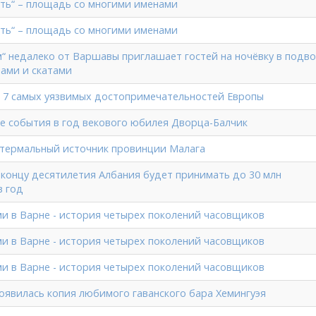
ть“ – площадь со многими именами
ть“ – площадь со многими именами
“ недалеко от Варшавы приглашает гостей на ночёвку в подв
лами и скатами
ы 7 самых уязвимых достопримечательностей Европы
ые события в год векового юбилея Дворца-Балчик
o: термальный источник провинции Малага
к концу десятилетия Албания будет принимать до 30 млн
в год
ми в Варне - история четырех поколений часовщиков
ми в Варне - история четырех поколений часовщиков
ми в Варне - история четырех поколений часовщиков
оявилась копия любимого гаванского бара Хемингуэя