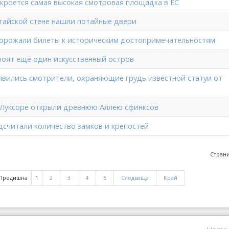
кроется самая высокая смотровая площадка в ЕС
тайской стене нашли потайные двери
орожали билеты к историческим достопримечательностям
роят ещё один искусственный остров
явились смотрители, охраняющие грудь известной статуи от
 Луксоре открыли древнюю Аллею сфинксов
дсчитали количество замков и крепостей
Страни
Предишна
1
2
3
4
5
Следваща
Край