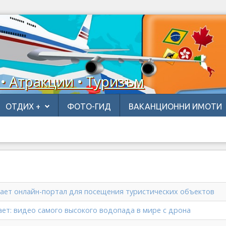
 • Атракции • Туризъм
ОТДИХ +
ФОТО-ГИД
ВАКАНЦИОННИ ИМОТИ
кает онлайн-портал для посещения туристических объектов
ает: видео самого высокого водопада в мире с дрона