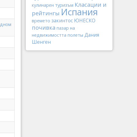
Класации и
кулинарен туризъм
Испания
рейтингы
закинтос
ЮНЕСКО
времето
одном
почивка
пазар на
Дания
недвижимостта
полеты
Шенген