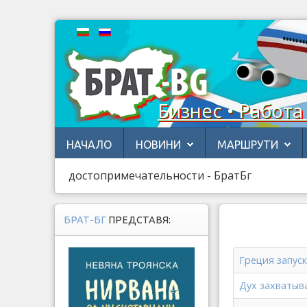
Бизнес • Работа
НАЧАЛО
НОВИНИ
МАРШРУТИ
достопримечательности - БратБг
БРАТ-БГ
ПРЕДСТАВЯ:
Греция запус
Дух захватыв