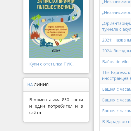
„Независимос
„Независимос
„Ориентариум
туннеле с аку
2021: Назван
2024: Звездн
Baños de Vil
Купи с отстъпка ТУК...
The Express: 
иностранцев 
НА
ЛИНИЯ
Башня с часа
В момента има 830 гости
Башня с часа
и един потребител и в
Башня с часа
сайта
В Варадеро п