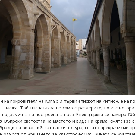
н на покровителя на Кипър и първи епископ на Китион, е на п
т плажа. Той впечатлява не само с размерите, но и с истори
в подземията на построената през 9 век църква се намира
гро
р
. Въпреки светостта на мястото и вида на храма, смятан за 
бразци на византийската архитектура, когато прекрачихме пр
е отърся от усещането за клаустрофобия. Винаги се чувства