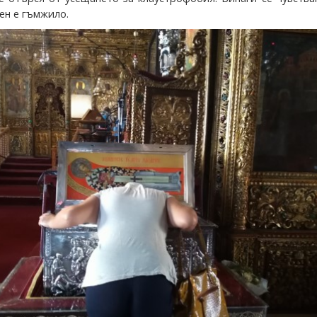
ен е гъмжило.