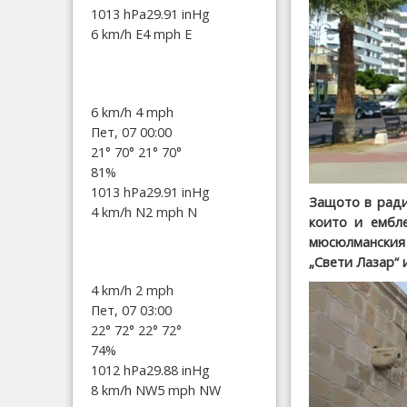
1013 hPa
29.91 inHg
6 km/h E
4 mph E
6 km/h
4 mph
Пет, 07 00:00
21°
70°
21°
70°
81%
1013 hPa
29.91 inHg
Защото в ради
4 km/h N
2 mph N
които и ембле
мюсюлманския 
„Свети Лазар“ 
4 km/h
2 mph
Пет, 07 03:00
22°
72°
22°
72°
74%
1012 hPa
29.88 inHg
8 km/h NW
5 mph NW