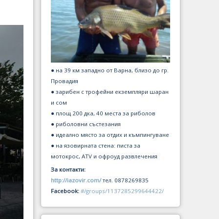
● на 39 км западно от Варна, близо до гр.
Провадия
● зарибен с трофейни екземпляри шаран
и сом
● площ 200 дка, 40 места за риболов
● риболовни състезания
● идеално място за отдих и къмпингуване
● на язовирната стена: писта за
мотокрос, ATV и офроуд развлечения
За контакти:
http://iazovir.com/
тел. 0878269835
Facebook:
#/groups/1137285299644422/