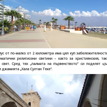
ус от по-малко от 2 километра има цял куп забележителност
матични религиозни светини – както за християнския, так
свят. Сред тях „палмата на първенството“ си поделят цъ
и джамията „Хала Султан Теке“.