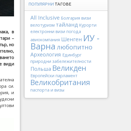
ПОПУЛЯРНИ
ТАГОВЕ
All Inclusive
Болгария
визи
тайланд
велотуризм
Курорти
електронни визи
погода
ака, в
ИУ -
нтари –
Шенген
авиокомпания
Варна
пър, но
любопитно
телно,
Археология
Единбург
уването
природни забележителности
се види
Великден
Польша
Европейски парламент
вателна
Великобритания
ора си.
паспорта и визы
рия, и
удесни
ултови