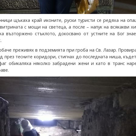
нници щъкаха край иконите, руски туристи се редяха на опа
витрината с мощи на светеца, а после – напук на всякакви х
ха възторжено стъклото, докосвано от устните на Бог знае
.
обаче преживях в подземията при гроба на Св. Лазар. Провир
од през тесните коридори, стигнах до последната ниша, къде
фаг обикаляха няколко забрадени жени и като в транс нар
аве.