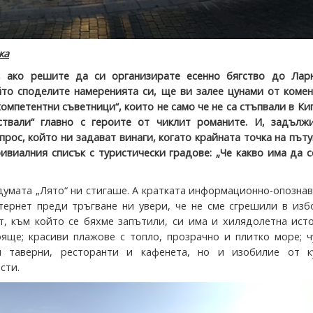
ка
, ако решите да си организирате есенно бягство до Ларн
йто споделите намеренията си, ще ви залее цунами от коме
компетентни съветници“, които не само че не са стъпвали в Ки
твали“ главно с героите от чиклит романите. И, задължи
рос, който ни задават винаги, когато крайната точка на път
ривиалния списък с туристически градове: „Че какво има да 
 думата „Лято“ ни стигаше. А кратката информационно-опозна
тернет преди тръгване ни увери, че не сме сгрешили в изб
, към който се бяхме запътили, си има и хилядолетна исто
яще; красиви плажове с топло, прозрачно и плитко море; ч
и таверни, ресторанти и кафенета, но и изобилие от к
сти.