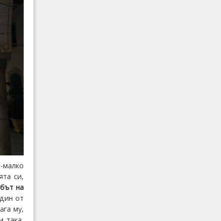
о-малко
ята си,
бът на
един от
ага му,
м така,