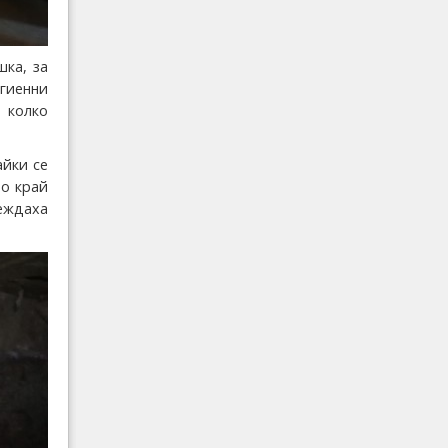
шка, за
игиенни
 колко
айки се
то край
еждаха