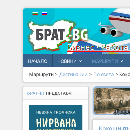
Бизнес • Работа
НАЧАЛО
НОВИНИ
МАРШРУТИ
Маршрути
>
Дестинации
>
По света
>
Коко
БРАТ-БГ
ПРЕДСТАВЯ:
Кокоши пъ