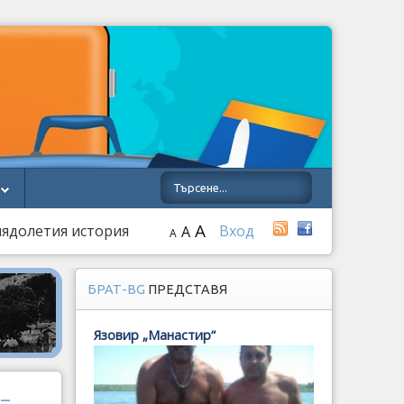
A
лядолетия история
Вход
A
A
БРАТ-BG
ПРЕДСТАВЯ
Язовир „Манастир“
 –