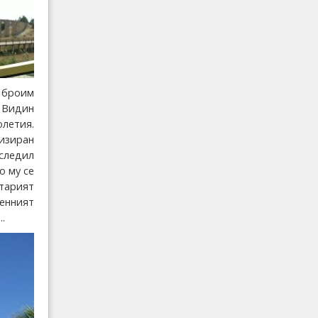
 броим
у Видин
олетия.
низиран
аследил
о му се
старият
енният
.