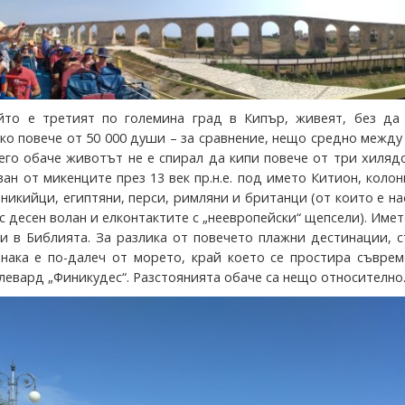
йто е третият по големина град в Кипър, живеят, без да
лко повече от 50 000 души – за сравнение, нещо средно межд
него обаче животът не е спирал да кипи повече от три хиляд
ан от микенците през 13 век пр.н.е. под името Китион, коло
никийци, египтяни, перси, римляни и британци (от които е н
 десен волан и елконтактите с „неевропейски“ щепсели). Имет
и в Библията. За разлика от повечето плажни дестинации, 
нака е по-далеч от морето, край което се простира съврем
евард „Финикудес“. Разстоянията обаче са нещо относително..