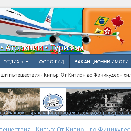
 • Атракции • Туризъм
ОТДИХ +
ФОТО-ГИД
ВАКАНЦИОННИ ИМОТИ
ши пътешествия - Кипър: От Китион до Финикудес – хи
тешествия - Кипър: От Китион до Финикудес