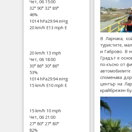
Чет, 06 15:00
32°
90°
32°
89°
46%
1014 hPa
29.94 inHg
20 km/h E
13 mph E
В Ларнака, ко
туристите, ма
и Габрово. В 
20 km/h
13 mph
Градът е основ
Чет, 06 18:00
по-късно от фи
30°
86°
30°
86°
автомобилите с
53%
споменава дор
1014 hPa
29.94 inHg
център на Лар
15 km/h E
10 mph E
крайбрежен бул
15 km/h
10 mph
Чет, 06 21:00
27°
80°
27°
80°
82%