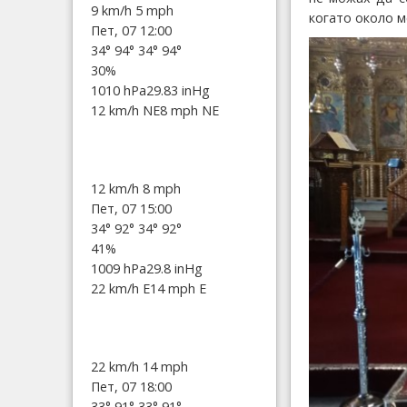
9 km/h
5 mph
когато около м
Пет, 07 12:00
34°
94°
34°
94°
30%
1010 hPa
29.83 inHg
12 km/h NE
8 mph NE
12 km/h
8 mph
Пет, 07 15:00
34°
92°
34°
92°
41%
1009 hPa
29.8 inHg
22 km/h E
14 mph E
22 km/h
14 mph
Пет, 07 18:00
33°
91°
33°
91°