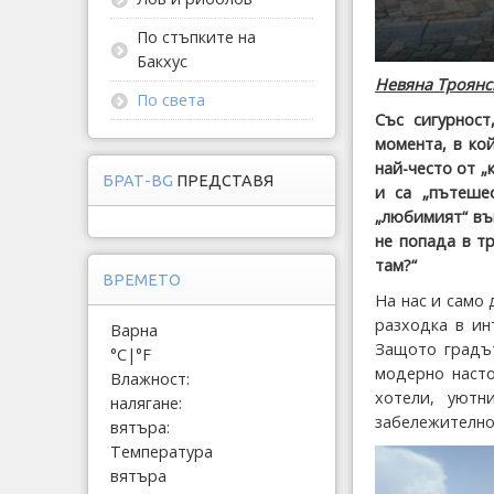
По стъпките на
Бакхус
Невяна Троянс
По света
Със сигурност
момента, в ко
най-често от „
БРАТ-BG
ПРЕДСТАВЯ
и са „пътешес
„любимият“ въп
не попада в т
там?“
ВРЕМЕТО
На нас и само
разходка в ин
Варна
Защото градът
°C
|
°F
модерно насто
Влажност:
хотели, уютн
налягане:
забележително
вятъра:
Температура
вятъра