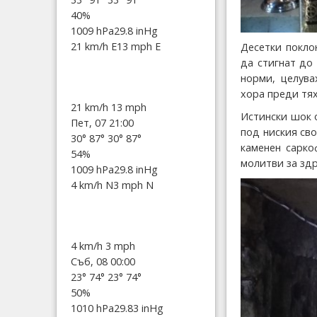
40%
1009 hPa
29.8 inHg
21 km/h E
13 mph E
Десетки покло
да стигнат до 
норми, целува
хора преди тях
21 km/h
13 mph
Истински шок 
Пет, 07 21:00
под ниския св
30°
87°
30°
87°
каменен сарко
54%
молитви за здр
1009 hPa
29.8 inHg
4 km/h N
3 mph N
4 km/h
3 mph
Съб, 08 00:00
23°
74°
23°
74°
50%
1010 hPa
29.83 inHg