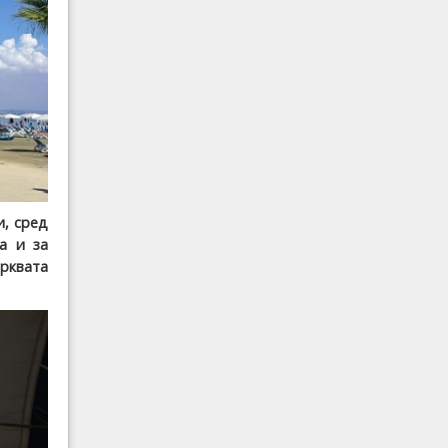
и, сред
а и за
рквата