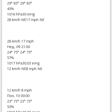
29°
85°
29°
85°
43%
1016 hPa
30 inHg
28 km/h NE
17 mph NE
28 km/h
17 mph
Нед, 09 21:00
24°
75°
24°
75°
57%
1017 hPa
30.03 inHg
12 km/h NE
8 mph NE
12 km/h
8 mph
Пон, 10 00:00
23°
73°
23°
73°
53%