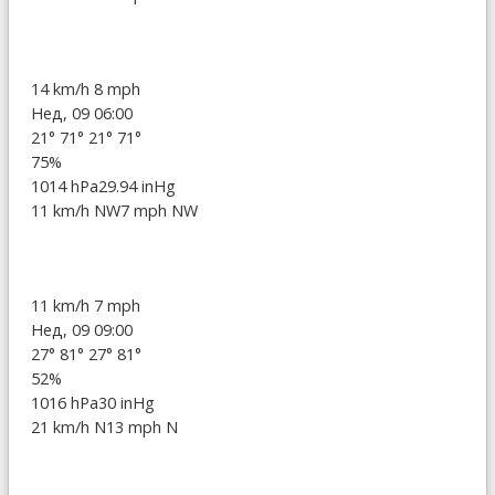
14 km/h
8 mph
Нед, 09 06:00
21°
71°
21°
71°
75%
1014 hPa
29.94 inHg
11 km/h NW
7 mph NW
11 km/h
7 mph
Нед, 09 09:00
27°
81°
27°
81°
52%
1016 hPa
30 inHg
21 km/h N
13 mph N