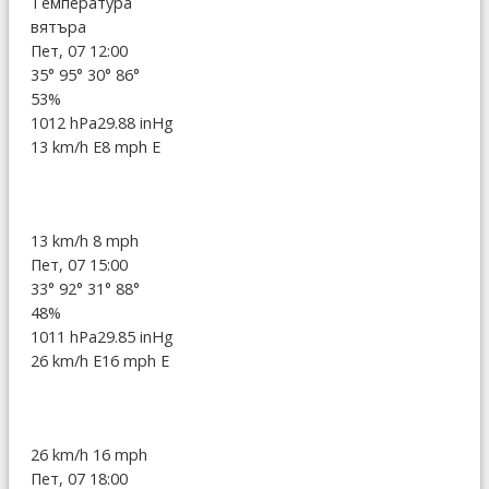
Температура
вятъра
Пет, 07 12:00
35°
95°
30°
86°
53%
1012 hPa
29.88 inHg
13 km/h E
8 mph E
13 km/h
8 mph
Пет, 07 15:00
33°
92°
31°
88°
48%
1011 hPa
29.85 inHg
26 km/h E
16 mph E
26 km/h
16 mph
Пет, 07 18:00