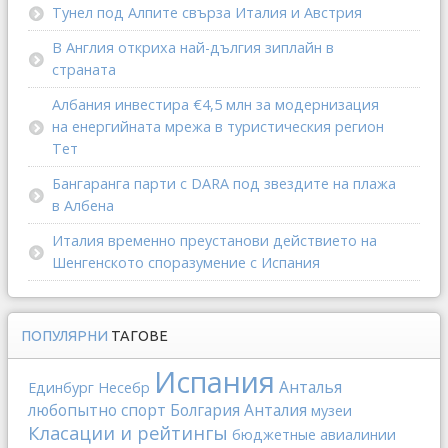
Тунел под Алпите свърза Италия и Австрия
В Англия откриха най-дългия зиплайн в
страната
Албания инвестира €4,5 млн за модернизация
на енергийната мрежа в туристическия регион
Тет
Бангаранга парти с DARA под звездите на плажа
в Албена
Италия временно преустанови действието на
Шенгенското споразумение с Испания
ПОПУЛЯРНИ
ТАГОВЕ
Испания
Анталья
Единбург
Несебр
любопытно
спорт
Болгария
Анталия
музеи
Класации и рейтингы
бюджетные авиалинии