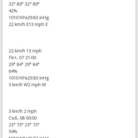
32°
89°
32°
89°
42%
1010 hPa
29.83 inHg
22 km/h E
13 mph E
22 km/h
13 mph
Пет, 07 21:00
29°
84°
29°
84°
64%
1010 hPa
29.83 inHg
3 km/h W
2 mph W
3 km/h
2 mph
Съб, 08 00:00
23°
73°
23°
73°
54%