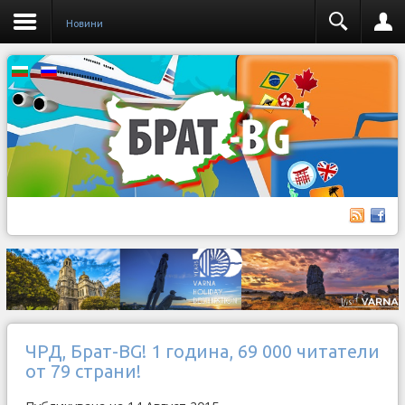
Новини
ЧРД, Брат-BG! 1 година, 69 000 читатели
от 79 страни!