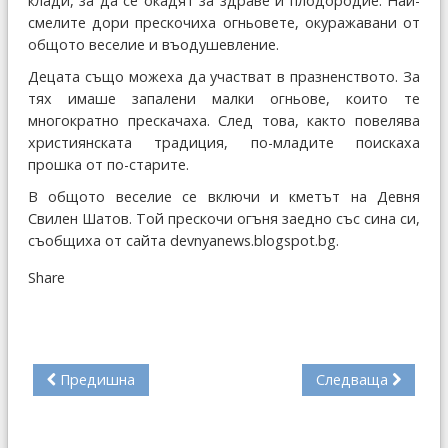
клади, за да се окадят за здраве и плодородие. Най-
смелите дори прескочиха огньовете, окуражавани от
общото веселие и въодушевление.
Децата също можеха да участват в празненството. За
тях имаше запалени малки огньове, които те
многократно прескачаха. След това, както повелява
християнската традиция, по-младите поискаха
прошка от по-старите.
В общото веселие се включи и кметът на Девня
Свилен Шатов. Той прескочи огъня заедно със сина си,
съобщиха от сайта devnyanews.blogspot.bg.
Share
Предишна
Следваща