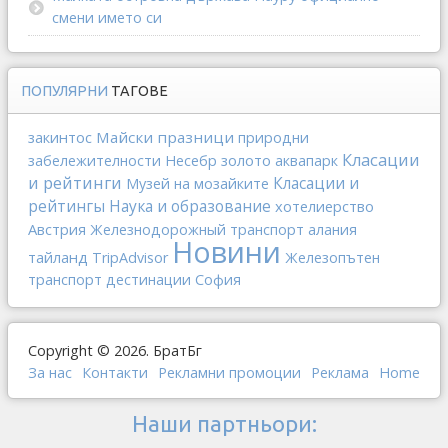
смени името си
ПОПУЛЯРНИ
ТАГОВЕ
закинтос
Майски празници
природни
Класации
золото
забележителности
Несебр
аквапарк
и рейтинги
Класации и
Музей на мозайките
рейтингы
Наука и образование
хотелиерство
Австрия
Железнодорожный транспорт
алания
Новини
тайланд
TripAdvisor
Железопътен
транспорт
дестинации
София
Copyright © 2026. БратБг
За нас
Контакти
Рекламни промоции
Реклама
Home
Наши партньори: