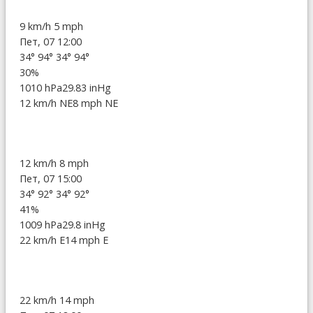
9 km/h
5 mph
Пет, 07 12:00
34°
94°
34°
94°
30%
1010 hPa
29.83 inHg
12 km/h NE
8 mph NE
12 km/h
8 mph
Пет, 07 15:00
34°
92°
34°
92°
41%
1009 hPa
29.8 inHg
22 km/h E
14 mph E
22 km/h
14 mph