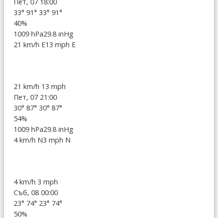
Пет, 07 18:00
33°
91°
33°
91°
40%
1009 hPa
29.8 inHg
21 km/h E
13 mph E
21 km/h
13 mph
Пет, 07 21:00
30°
87°
30°
87°
54%
1009 hPa
29.8 inHg
4 km/h N
3 mph N
4 km/h
3 mph
Съб, 08 00:00
23°
74°
23°
74°
50%