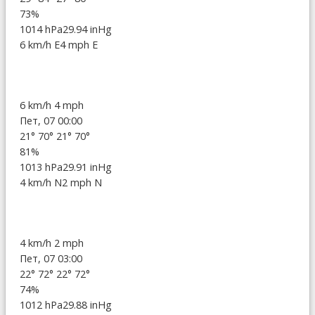
73%
1014 hPa
29.94 inHg
6 km/h E
4 mph E
6 km/h
4 mph
Пет, 07 00:00
21°
70°
21°
70°
81%
1013 hPa
29.91 inHg
4 km/h N
2 mph N
4 km/h
2 mph
Пет, 07 03:00
22°
72°
22°
72°
74%
1012 hPa
29.88 inHg