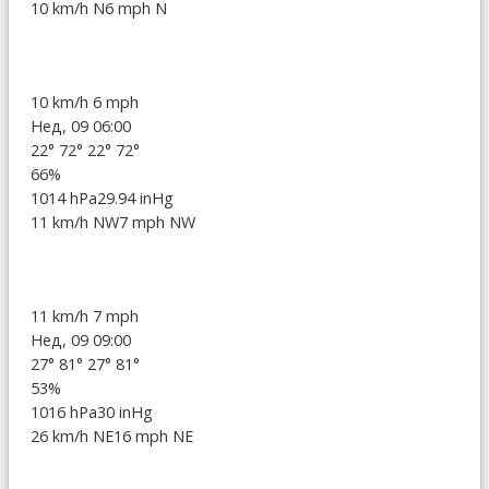
10 km/h N
6 mph N
10 km/h
6 mph
Нед, 09 06:00
22°
72°
22°
72°
66%
1014 hPa
29.94 inHg
11 km/h NW
7 mph NW
11 km/h
7 mph
Нед, 09 09:00
27°
81°
27°
81°
53%
1016 hPa
30 inHg
26 km/h NE
16 mph NE