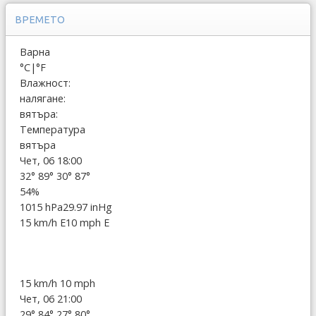
ВРЕМЕТО
Варна
°C
|
°F
Влажност:
налягане:
вятъра:
Температура
вятъра
Чет, 06 18:00
32°
89°
30°
87°
54%
1015 hPa
29.97 inHg
15 km/h E
10 mph E
15 km/h
10 mph
Чет, 06 21:00
29°
84°
27°
80°