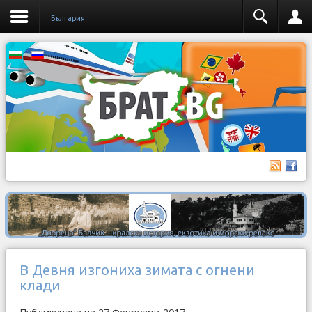
България
В Девня изгониха зимата с огнени
клади