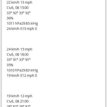
22 km/h
13 mph
Съб, 08 15:00
33°
92°
33°
92°
36%
1011 hPa
29.85 inHg
24 km/h E
15 mph E
24 km/h
15 mph
Съб, 08 18:00
33°
91°
33°
91°
35%
1010 hPa
29.83 inHg
19 km/h E
12 mph E
19 km/h
12 mph
Съб, 08 21:00
28°
82°
28°
82°