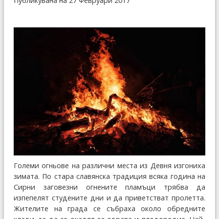
Публикувана на 27 Февруари 2017
Големи огньове на различни места из Девня изгониха
зимата. По стара славянска традиция всяка година на
Сирни заговезни огнените пламъци трябва да
изпепелят студените дни и да приветстват пролетта.
Жителите на града се събраха около обредните