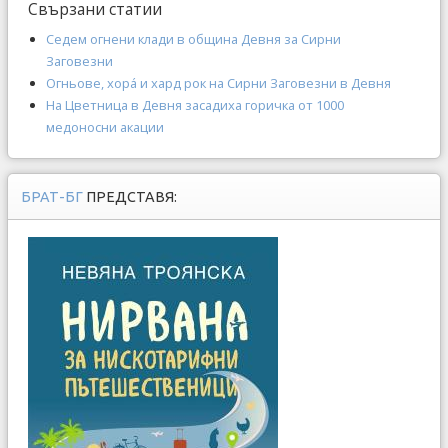
Свързани статии
Седем огнени клади в община Девня за Сирни
Заговезни
Огньове, хорá и хард рок на Сирни Заговезни в Девня
На Цветница в Девня засадиха горичка от 1000
медоносни акации
БРАТ-БГ
ПРЕДСТАВЯ: