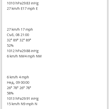
1010 hPa
29.83 inHg
27 km/h E
17 mph E
27 km/h
17 mph
Съб, 08 21:00
32°
89°
32°
89°
52%
1012 hPa
29.88 inHg
6 km/h NW
4 mph NW
6 km/h
4 mph
Нед, 09 00:00
26°
78°
26°
78°
58%
1013 hPa
29.91 inHg
15 km/h N
9 mph N