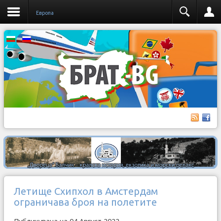
Европа
Летище Схипхол в Амстердам
ограничава броя на полетите