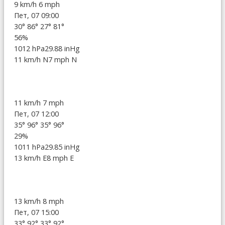
9 km/h
6 mph
Пет, 07 09:00
30°
86°
27°
81°
56%
1012 hPa
29.88 inHg
11 km/h N
7 mph N
11 km/h
7 mph
Пет, 07 12:00
35°
96°
35°
96°
29%
1011 hPa
29.85 inHg
13 km/h E
8 mph E
13 km/h
8 mph
Пет, 07 15:00
33°
92°
33°
92°