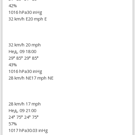
42%
1016 hPa
30 inHg
32 km/h E
20 mph E
32 km/h
20 mph
Нед, 09 18:00
29°
85°
29°
85°
43%
1016 hPa
30 inHg
28 km/h NE
17 mph NE
28 km/h
17 mph
Нед, 09 21:00
24°
75°
24°
75°
57%
1017 hPa
30.03 inHg