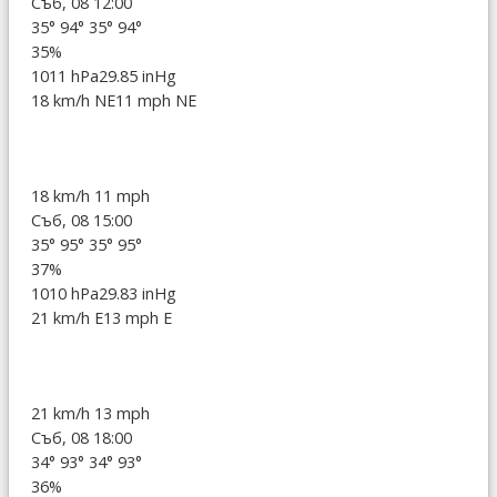
Съб, 08 12:00
35°
94°
35°
94°
35%
1011 hPa
29.85 inHg
18 km/h NE
11 mph NE
18 km/h
11 mph
Съб, 08 15:00
35°
95°
35°
95°
37%
1010 hPa
29.83 inHg
21 km/h E
13 mph E
21 km/h
13 mph
Съб, 08 18:00
34°
93°
34°
93°
36%