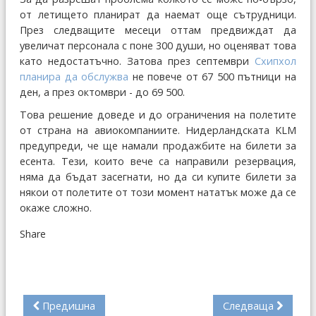
от летището планират да наемат още сътрудници.
През следващите месеци оттам предвиждат да
увеличат персонала с поне 300 души, но оценяват това
като недостатъчно. Затова през септември
Схипхол
планира да обслужва
не повече от 67 500 пътници на
ден, а през октомври - до 69 500.
Това решение доведе и до ограничения на полетите
от страна на авиокомпаниите. Нидерландската KLM
предупреди, че ще намали продажбите на билети за
есента. Тези, които вече са направили резервация,
няма да бъдат засегнати, но да си купите билети за
някои от полетите от този момент нататък може да се
окаже сложно.
Share
Предишна
Следваща