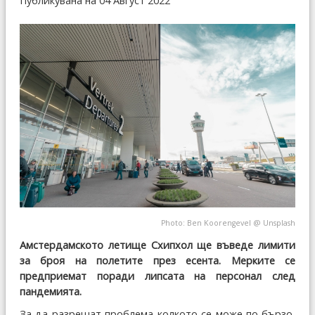
Публикувана на 04 Август 2022
Photo:
Ben Koorengevel
@
Unsplash
Амстердамското летище Схипхол ще въведе лимити
за броя на полетите през есента. Мерките се
предприемат поради липсата на персонал след
пандемията.
За да разрешат проблема колкото се може по-бързо,