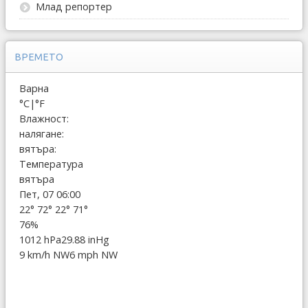
Млад репортер
ВРЕМЕТО
Варна
°C
|
°F
Влажност:
налягане:
вятъра:
Температура
вятъра
Пет, 07 06:00
22°
72°
22°
71°
76%
1012 hPa
29.88 inHg
9 km/h NW
6 mph NW