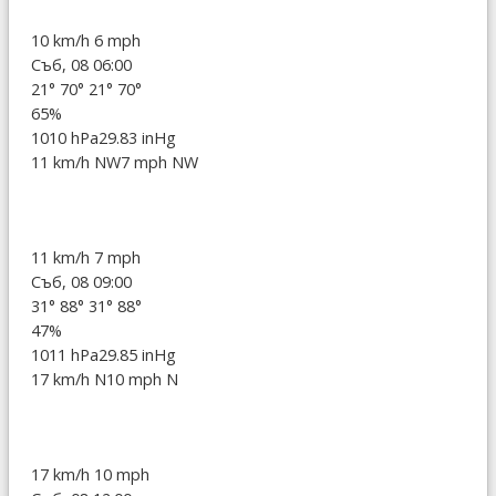
10 km/h
6 mph
Съб, 08 06:00
21°
70°
21°
70°
65%
1010 hPa
29.83 inHg
11 km/h NW
7 mph NW
11 km/h
7 mph
Съб, 08 09:00
31°
88°
31°
88°
47%
1011 hPa
29.85 inHg
17 km/h N
10 mph N
17 km/h
10 mph