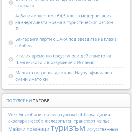
страната
Албания инвестира €4,5 млн за модернизация
на енергийната мрежа в туристическия регион
Тет
Бангаранга парти с DARA под звездите на плажа
в Албена
Италия временно преустанови действието на
Шенгенското споразумение с Испания
Малката островна държава Науру официално
смени името си
ПОПУЛЯРНИ
ТАГОВЕ
Wizz Air
любопитно
Lufthansa
Дания
велотуризм
аквапарк
Несебр
Железопътен транспорт
жилье
туризъм
Майски празници
искусственный