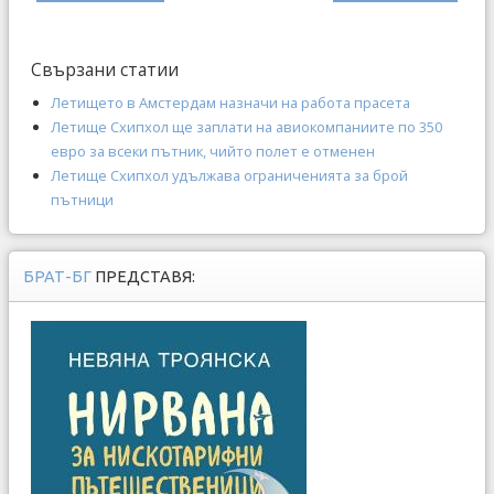
Свързани статии
Летището в Амстердам назначи на работа прасета
Летище Схипхол ще заплати на авиокомпаниите по 350
евро за всеки пътник, чийто полет е отменен
Летище Схипхол удължава ограниченията за брой
пътници
БРАТ-БГ
ПРЕДСТАВЯ: