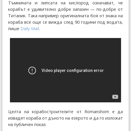
Тъмнината и липсата на кислород означават, че
корабът е удивително добре запазен — по-добре от
Титаник. Така например оригиналната боя от знака на
кораба все още се вижда след 90 години под водата,
пише
Daily Mail
.
Целта на корабостроителите от Romanshorn е да
извадят кораба от дъното на езерото и да го изложат
на публичен показ.