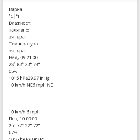
Варна
°C
|
°F
Влажност:
налягане:
вятъра:
Температура
вятъра
Нед, 09 21:00
28°
83°
23°
74°
65%
1015 hPa
29.97 inHg
10 km/h NE
6 mph NE
10 km/h
6 mph
Пон, 10 00:00
25°
77°
22°
72°
67%
1016 hPa
30 inHg