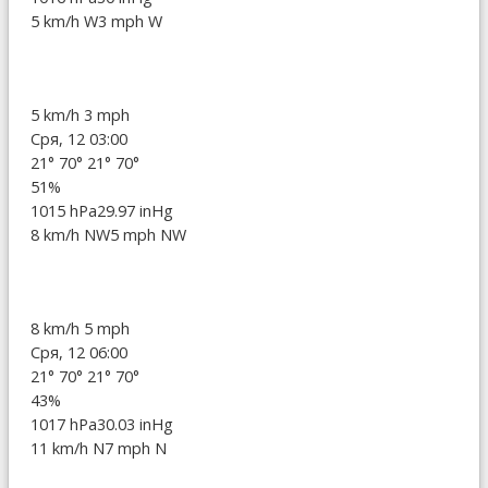
5 km/h W
3 mph W
5 km/h
3 mph
Сря, 12 03:00
21°
70°
21°
70°
51%
1015 hPa
29.97 inHg
8 km/h NW
5 mph NW
8 km/h
5 mph
Сря, 12 06:00
21°
70°
21°
70°
43%
1017 hPa
30.03 inHg
11 km/h N
7 mph N