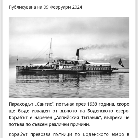
Публикувана на 09 Февруари 2024
Параходът „Сантис”, потънал през 1933 година, скоро
ще бъде изваден от дъното на Боденското езеро.
Корабът е наречен „Алпийския Титаник“, въпреки че
потъва по съвсем различни причини.
Корабът превозва пътници по Боденското езеро в