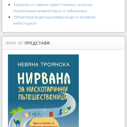
Затрупан от лавина турист помаха с ръка на
спасителния хеликоптер и го забелязаха
100-метров водопад излива води от китайски
небостъргач
БРАТ-БГ
ПРЕДСТАВЯ: