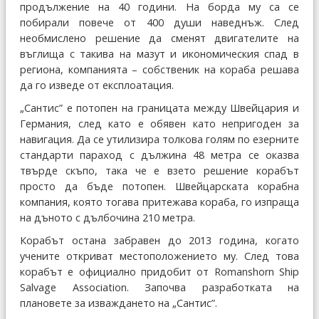
продължение на 40 години. На борда му са се
побирали повече от 400 души наведнъж. След
необмислено решение да сменят двигателите на
въглища с такива на мазут и икономическия спад в
региона, компанията – собственик на кораба решава
да го изведе от експлоатация.
„Сантис” е потопен на границата между Швейцария и
Германия, след като е обявен като непригоден за
навигация. Да се утилизира толкова голям по езерните
стандарти параход с дължина 48 метра се оказва
твърде скъпо, така че е взето решение корабът
просто да бъде потопен. Швейцарската корабна
компания, която тогава притежава кораба, го изпраща
на дъното с дълбочина 210 метра.
Корабът остана забравен до 2013 година, когато
учените откриват местоположението му. След това
корабът е официално придобит от Romanshorn Ship
Salvage Association. Започва разработката на
плановете за изваждането на „Сантис”.