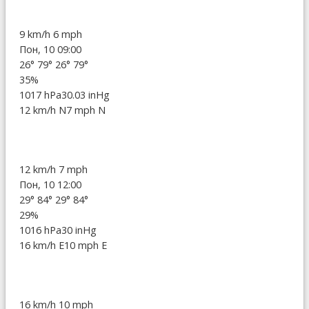
9 km/h
6 mph
Пон, 10 09:00
26°
79°
26°
79°
35%
1017 hPa
30.03 inHg
12 km/h N
7 mph N
12 km/h
7 mph
Пон, 10 12:00
29°
84°
29°
84°
29%
1016 hPa
30 inHg
16 km/h E
10 mph E
16 km/h
10 mph