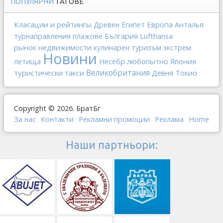
ПОПУЛЯРНИ
ТАГОВЕ
Класации и рейтингы
Европа
Анталья
Древен Египет
Lufthansa
турнаправления
плажове
България
рынок недвижимости
кулинарен туризъм
экстрем
Новини
любопытно
Япония
летища
Несебр
туристически такси
Великобритания
Токио
Девня
Copyright © 2026. БратБг
За нас
Контакти
Рекламни промоции
Реклама
Home
Наши партньори: