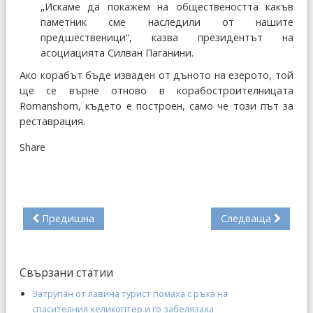
„Искаме да покажем на обществеността какъв
паметник сме наследили от нашите
предшественици“, казва президентът на
асоциацията Силван Паганини.
Ако корабът бъде изваден от дъното на езерото, той
ще се върне отново в корабостроителницата
Romanshorn, където е построен, само че този път за
реставрация.
Share
Предишна
Следваща
Свързани статии
Затрупан от лавина турист помаха с ръка на
спасителния хеликоптер и го забелязаха