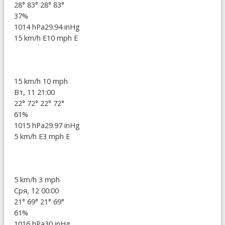
28°
83°
28°
83°
37%
1014 hPa
29.94 inHg
15 km/h E
10 mph E
15 km/h
10 mph
Вт, 11 21:00
22°
72°
22°
72°
61%
1015 hPa
29.97 inHg
5 km/h E
3 mph E
5 km/h
3 mph
Сря, 12 00:00
21°
69°
21°
69°
61%
1016 hPa
30 inHg