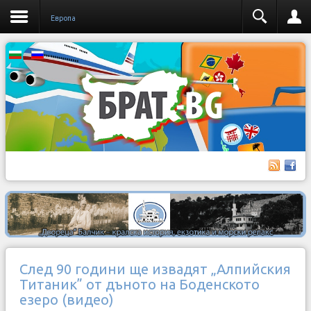
Европа
След 90 години ще извадят „Алпийския
Титаник” от дъното на Боденското
езеро (видео)