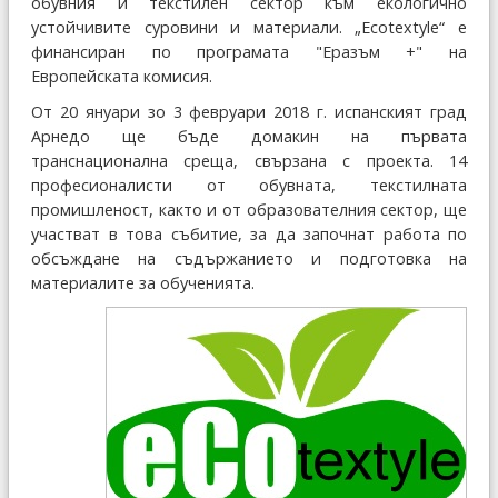
обувния и текстилен сектор към екологично
устойчивите суровини и материали. „Ecotextyle“ е
финансиран по програмата "Еразъм +" на
Европейската комисия.
От 20 януари зо 3 февруари 2018 г. испанският град
Арнедо ще бъде домакин на първата
транснационална среща, свързана с проекта. 14
професионалисти от обувната, текстилната
промишленост, както и от образователния сектор, ще
участват в това събитие, за да започнат работа по
обсъждане на съдържанието и подготовка на
материалите за обученията.