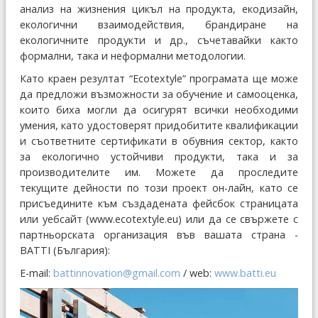
анализ на жизнения цикъл на продукта, екодизайн,
екологични взаимодействия, брандиране на
екологичните продукти и др., съчетавайки както
формални, така и неформални методологии.
Като краен резултат “Ecotextyle” програмата ще може
да предложи възможности за обучение и самооценка,
които биха могли да осигурят всички необходими
умения, като удостоверят придобитите квалификации
и съответните сертификати в обувния сектор, както
за екологично устойчиви продукти, така и за
производителите им. Можете да проследите
текущите дейности по този проект он-лайн, като се
присъедините към създадената фейсбок страницата
или уебсайт (www.ecotextyle.eu) или да се свържете с
партньорската организация във вашата страна -
BATTI (България):
Е-mail:
battinnovation@gmail.com
/ web:
www.batti.eu