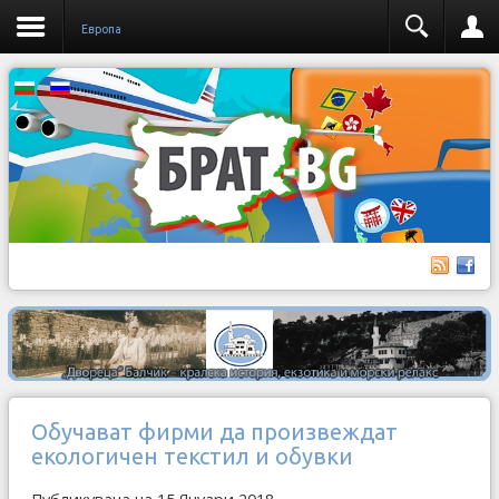
Европа
Обучават фирми да произвеждат
екологичен текстил и обувки