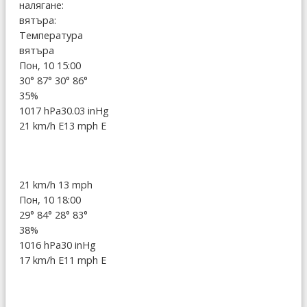
налягане:
вятъра:
Температура
вятъра
Пон, 10 15:00
30°
87°
30°
86°
35%
1017 hPa
30.03 inHg
21 km/h E
13 mph E
21 km/h
13 mph
Пон, 10 18:00
29°
84°
28°
83°
38%
1016 hPa
30 inHg
17 km/h E
11 mph E