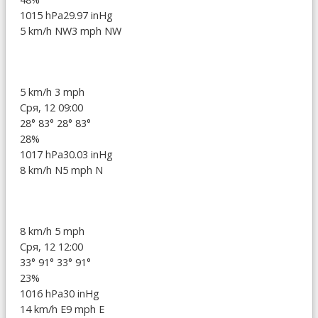
1015 hPa
29.97 inHg
5 km/h NW
3 mph NW
5 km/h
3 mph
Сря, 12 09:00
28°
83°
28°
83°
28%
1017 hPa
30.03 inHg
8 km/h N
5 mph N
8 km/h
5 mph
Сря, 12 12:00
33°
91°
33°
91°
23%
1016 hPa
30 inHg
14 km/h E
9 mph E