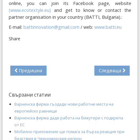
online, you can join its Facebook page, website
(
www.ecotextyle.eu
)
and get to know or contact the
partner organisation in your country (BATTI, Bulgaria).:
Е-mail:
battinnovation@gmail.com
/ web:
www.batti.eu
Share
Предишна
Следваща
Свързани статии
Варненска фирма създаде нови работни места на
европейско равнище
Варненска фирма даде работа на бижутери с подкрепа
от ЕС
Мобилно приложение ще помага за бърза реакция при
бедствия в Черноморския регион