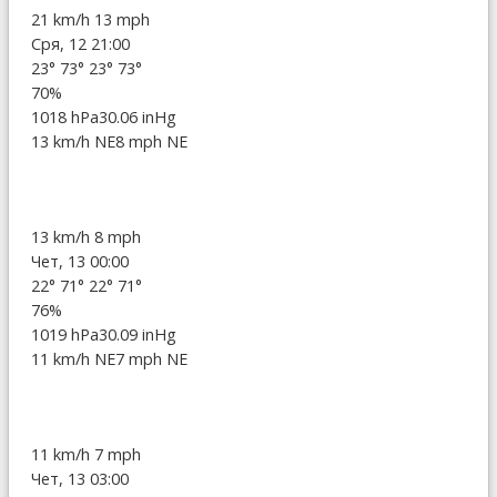
21 km/h
13 mph
Сря, 12 21:00
23°
73°
23°
73°
70%
1018 hPa
30.06 inHg
13 km/h NE
8 mph NE
13 km/h
8 mph
Чет, 13 00:00
22°
71°
22°
71°
76%
1019 hPa
30.09 inHg
11 km/h NE
7 mph NE
11 km/h
7 mph
Чет, 13 03:00