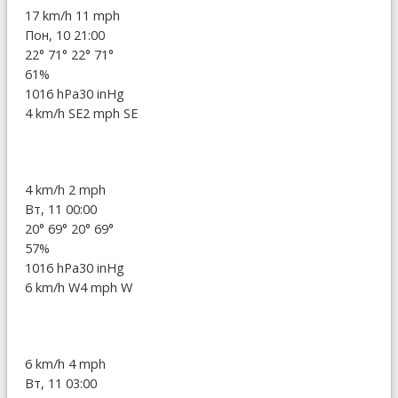
17 km/h
11 mph
Пон, 10 21:00
22°
71°
22°
71°
61%
1016 hPa
30 inHg
4 km/h SE
2 mph SE
4 km/h
2 mph
Вт, 11 00:00
20°
69°
20°
69°
57%
1016 hPa
30 inHg
6 km/h W
4 mph W
6 km/h
4 mph
Вт, 11 03:00