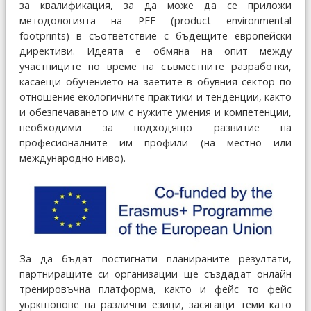
за квалификация, за да може да се приложи
методологията на PEF (product environmental
footprints) в съответствие с бъдещите европейски
директиви. Идеята е обмяна на опит между
участниците по време на съвместните разработки,
касаещи обучението на заетите в обувния сектор по
отношение екологичните практики и тенденции, както
и обезпечаването им с нужите умения и компетенции,
необходими за подходящо развитие на
професионалните им профили (на местно или
международно ниво).
За да бъдат постигнати планираните резултати,
партниращите си организации ще създадат онлайн
тренировъчна платформа, както и фейс то фейс
уьркшопове на различни езици, засягащи теми като