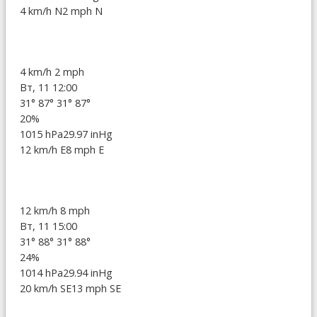
4 km/h N
2 mph N
4 km/h
2 mph
Вт, 11 12:00
31°
87°
31°
87°
20%
1015 hPa
29.97 inHg
12 km/h E
8 mph E
12 km/h
8 mph
Вт, 11 15:00
31°
88°
31°
88°
24%
1014 hPa
29.94 inHg
20 km/h SE
13 mph SE