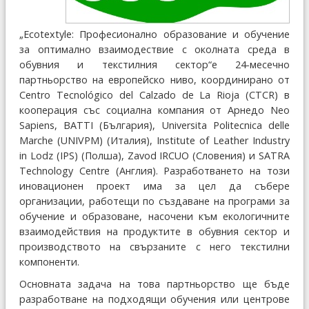
„Ecotextyle: Професионално образование и обучение
за оптимално взаимодествие с околната среда в
обувния и текстилния сектор“е 24-месечно
партньорство на европейско ниво, координирано от
Centro Tecnológico del Calzado de La Rioja (CTCR) в
кооперация със социална компания от Арнедо Neo
Sapiens, BATTI (България), Universita Politecnica delle
Marche (UNIVPM) (Италия), Institute of Leather Industry
in Lodz (IPS) (Полша), Zavod IRCUO (Словения) и SATRA
Technology Centre (Англия). Разработването на този
иновационен проект има за цел да събере
организации, работещи по създаване на програми за
обучение и образоване, насочени към екологичните
взаимодействия на продуктите в обувния сектор и
производството на свързаните с него текстилни
компоненти.
Основната задача на това партньорство ще бъде
разработване на подходящи обучения или центрове